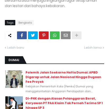
bersama bisa menjaga lingkungan agar tetap aman
dan lestari dari bahaya kebakaran.
Tags
Bengkalis
Lebih baru
Lebih lama
DUMAI
Polemik Jalan Soekarno Hatta Dumai: APBD
Digarap untuk Jalan Nasional Hingga Dugaan
Fee Proyek
Kebijakan Pemerintah Kota (Pemko) Dumai yang
menggelontorkan Anggaran Pendapatan dan...
Di-PHK dengan Alasan Pelanggaran Berat,
Karyawan PT PAA Klaim Tak Pernah Terima SP 1
hingga SP 3