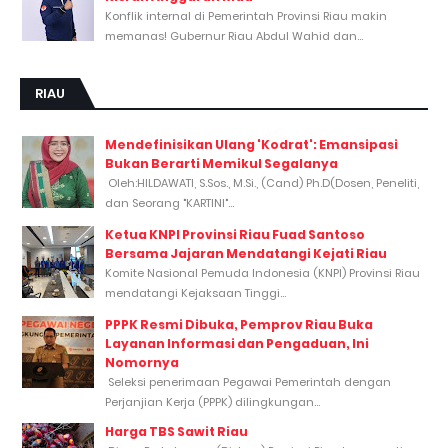
Konflik internal di Pemerintah Provinsi Riau makin
memanas! Gubernur Riau Abdul Wahid dan...
RIAU
Mendefinisikan Ulang 'Kodrat': Emansipasi
Bukan Berarti Memikul Segalanya
Oleh:HILDAWATI, S.Sos., M.Si., (Cand) Ph.D(Dosen, Peneliti,
dan Seorang "KARTINI"...
Ketua KNPI Provinsi Riau Fuad Santoso
Bersama Jajaran Mendatangi Kejati Riau
Komite Nasional Pemuda Indonesia (KNPI) Provinsi Riau
mendatangi Kejaksaan Tinggi...
PPPK Resmi Dibuka, Pemprov Riau Buka
Layanan Informasi dan Pengaduan, Ini
Nomornya
Seleksi penerimaan Pegawai Pemerintah dengan
Perjanjian Kerja (PPPK) dilingkungan...
Harga TBS Sawit Riau