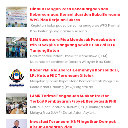
Dibalut Dengan Rasa Kekeluargaan dan
Kebersamaan, Konsolidasi dan Buka Bersama
WPG Riau Berjalan Sukses
Kegiatan buka puasa bersama pengurus WPG Provinsi
Riau berlangsung dalam suasana...
BEM Nusantara Riau Mendesak Pencabutan
Izin Stockpile Cangkang Sawit PT SKY di KITB
Tanjung Buton
DokumentasiBadan Eksekutif Mahasiswa (BEM)
Nusantara Koordinator Daerah Wilayah Riau Kota...
Kader PMII Riau Soroti Lemahnya Konsolidasi,
LPJ Ketua PKC Terancam Ditolak
Menjelang forum Rapat Pleno Konkonfercab Pengurus
Koordinator Cabang (PKC) Pergerakan...
LAMR Terima Pengaduan Subkontraktor
Terkait Pembayaran Proyek Renovasi di PHR
Ketua Pusat Bantuan Hukum (PBH) Lembaga Adat
Melayu Riau (LAMR), Datuk Aziun Asy’ari,...
Investasi Terancam! KNPI Ingatkan Dampak
Kisruh Anggaran Riau