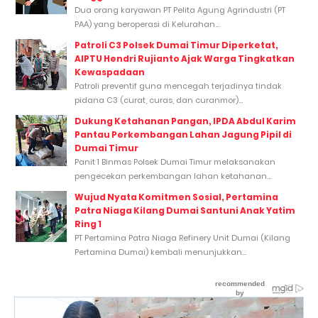
Dua orang karyawan PT Pelita Agung Agrindustri (PT
PAA) yang beroperasi di Kelurahan...
Patroli C3 Polsek Dumai Timur Diperketat,
AIPTU Hendri Rujianto Ajak Warga Tingkatkan
Kewaspadaan
Patroli preventif guna mencegah terjadinya tindak
pidana C3 (curat, curas, dan curanmor)...
Dukung Ketahanan Pangan, IPDA Abdul Karim
Pantau Perkembangan Lahan Jagung Pipil di
Dumai Timur
Panit 1 Binmas Polsek Dumai Timur melaksanakan
pengecekan perkembangan lahan ketahanan...
Wujud Nyata Komitmen Sosial, Pertamina
Patra Niaga Kilang Dumai Santuni Anak Yatim
Ring 1
PT Pertamina Patra Niaga Refinery Unit Dumai (Kilang
Pertamina Dumai) kembali menunjukkan...