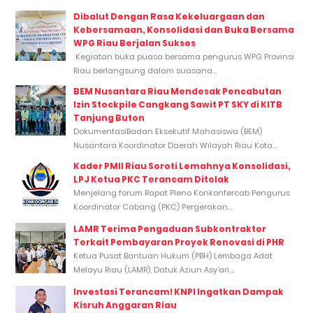
Dibalut Dengan Rasa Kekeluargaan dan
Kebersamaan, Konsolidasi dan Buka Bersama
WPG Riau Berjalan Sukses
Kegiatan buka puasa bersama pengurus WPG Provinsi
Riau berlangsung dalam suasana...
BEM Nusantara Riau Mendesak Pencabutan
Izin Stockpile Cangkang Sawit PT SKY di KITB
Tanjung Buton
DokumentasiBadan Eksekutif Mahasiswa (BEM)
Nusantara Koordinator Daerah Wilayah Riau Kota...
Kader PMII Riau Soroti Lemahnya Konsolidasi,
LPJ Ketua PKC Terancam Ditolak
Menjelang forum Rapat Pleno Konkonfercab Pengurus
Koordinator Cabang (PKC) Pergerakan...
LAMR Terima Pengaduan Subkontraktor
Terkait Pembayaran Proyek Renovasi di PHR
Ketua Pusat Bantuan Hukum (PBH) Lembaga Adat
Melayu Riau (LAMR), Datuk Aziun Asy’ari,...
Investasi Terancam! KNPI Ingatkan Dampak
Kisruh Anggaran Riau