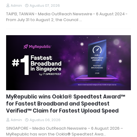
Admin
Agustus 07, 2026
TAIPEI, TAIWAN - Media OutReach Newswire - 6 August 2024 -
From July 31 to August 2, the Council …
MyRepublic wins Ookla® Speedtest Award™
for Fastest Broadband and Speedtest
Verified™ Claim for Fastest Upload Speed
Admin
Agustus 06, 2026
SINGAPORE – Media OutReach Newswire – 6 August 2026 –
MyRepublic has won the Ookla® Speedtest Awa…