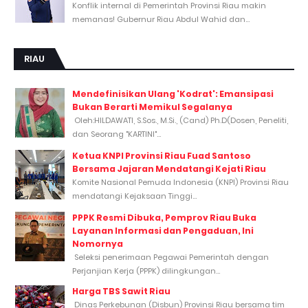
Konflik internal di Pemerintah Provinsi Riau makin
memanas! Gubernur Riau Abdul Wahid dan...
RIAU
Mendefinisikan Ulang 'Kodrat': Emansipasi
Bukan Berarti Memikul Segalanya
Oleh:HILDAWATI, S.Sos., M.Si., (Cand) Ph.D(Dosen, Peneliti,
dan Seorang "KARTINI"...
Ketua KNPI Provinsi Riau Fuad Santoso
Bersama Jajaran Mendatangi Kejati Riau
Komite Nasional Pemuda Indonesia (KNPI) Provinsi Riau
mendatangi Kejaksaan Tinggi...
PPPK Resmi Dibuka, Pemprov Riau Buka
Layanan Informasi dan Pengaduan, Ini
Nomornya
Seleksi penerimaan Pegawai Pemerintah dengan
Perjanjian Kerja (PPPK) dilingkungan...
Harga TBS Sawit Riau
Dinas Perkebunan (Disbun) Provinsi Riau bersama tim