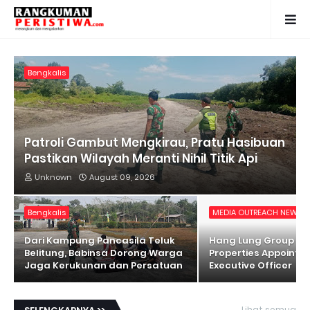
Bengkalis
Patroli Gambut Mengkirau, Pratu Hasibuan
Pastikan Wilayah Meranti Nihil Titik Api
Unknown
August 09, 2026
Bengkalis
MEDIA OUTREACH NEWSW
Dari Kampung Pancasila Teluk
Hang Lung Group an
Belitung, Babinsa Dorong Warga
Properties Appoint N
Jaga Kerukunan dan Persatuan
Executive Officer
Lihat semua