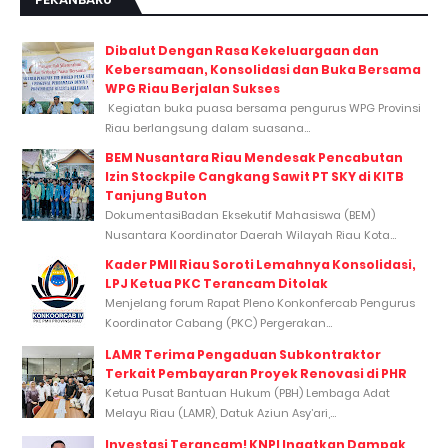
Dibalut Dengan Rasa Kekeluargaan dan
Kebersamaan, Konsolidasi dan Buka Bersama
WPG Riau Berjalan Sukses
Kegiatan buka puasa bersama pengurus WPG Provinsi
Riau berlangsung dalam suasana...
BEM Nusantara Riau Mendesak Pencabutan
Izin Stockpile Cangkang Sawit PT SKY di KITB
Tanjung Buton
DokumentasiBadan Eksekutif Mahasiswa (BEM)
Nusantara Koordinator Daerah Wilayah Riau Kota...
Kader PMII Riau Soroti Lemahnya Konsolidasi,
LPJ Ketua PKC Terancam Ditolak
Menjelang forum Rapat Pleno Konkonfercab Pengurus
Koordinator Cabang (PKC) Pergerakan...
LAMR Terima Pengaduan Subkontraktor
Terkait Pembayaran Proyek Renovasi di PHR
Ketua Pusat Bantuan Hukum (PBH) Lembaga Adat
Melayu Riau (LAMR), Datuk Aziun Asy’ari,...
Investasi Terancam! KNPI Ingatkan Dampak