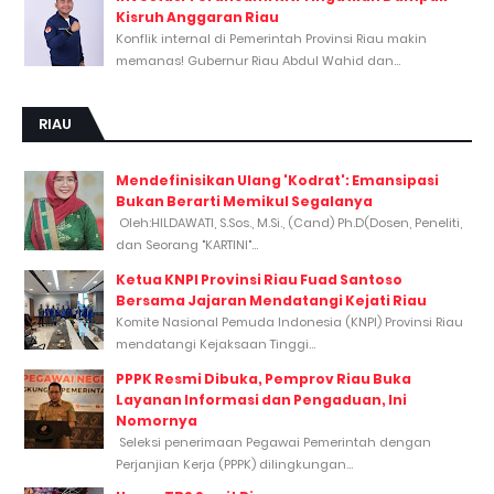
Kisruh Anggaran Riau
Konflik internal di Pemerintah Provinsi Riau makin
memanas! Gubernur Riau Abdul Wahid dan...
RIAU
Mendefinisikan Ulang 'Kodrat': Emansipasi
Bukan Berarti Memikul Segalanya
Oleh:HILDAWATI, S.Sos., M.Si., (Cand) Ph.D(Dosen, Peneliti,
dan Seorang "KARTINI"...
Ketua KNPI Provinsi Riau Fuad Santoso
Bersama Jajaran Mendatangi Kejati Riau
Komite Nasional Pemuda Indonesia (KNPI) Provinsi Riau
mendatangi Kejaksaan Tinggi...
PPPK Resmi Dibuka, Pemprov Riau Buka
Layanan Informasi dan Pengaduan, Ini
Nomornya
Seleksi penerimaan Pegawai Pemerintah dengan
Perjanjian Kerja (PPPK) dilingkungan...