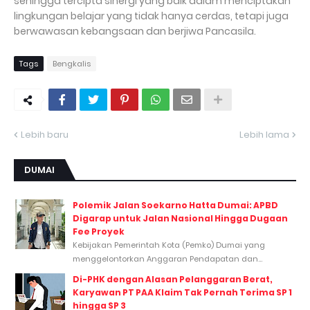
sehingga tercipta sinergi yang baik dalam menciptakan
lingkungan belajar yang tidak hanya cerdas, tetapi juga
berwawasan kebangsaan dan berjiwa Pancasila.
Tags
Bengkalis
Lebih baru
Lebih lama
DUMAI
Polemik Jalan Soekarno Hatta Dumai: APBD
Digarap untuk Jalan Nasional Hingga Dugaan
Fee Proyek
Kebijakan Pemerintah Kota (Pemko) Dumai yang
menggelontorkan Anggaran Pendapatan dan...
Di-PHK dengan Alasan Pelanggaran Berat,
Karyawan PT PAA Klaim Tak Pernah Terima SP 1
hingga SP 3