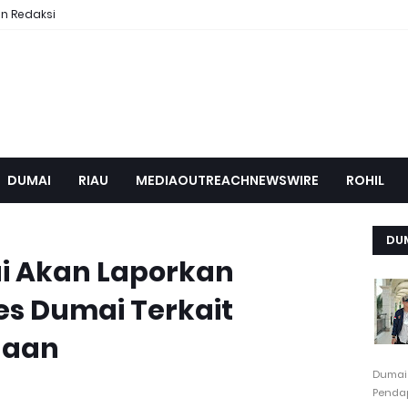
n Redaksi
DUMAI
RIAU
MEDIAOUTREACHNEWSWIRE
ROHIL
DU
i Akan Laporkan
es Dumai Terkait
naan
Dumai
Pendap