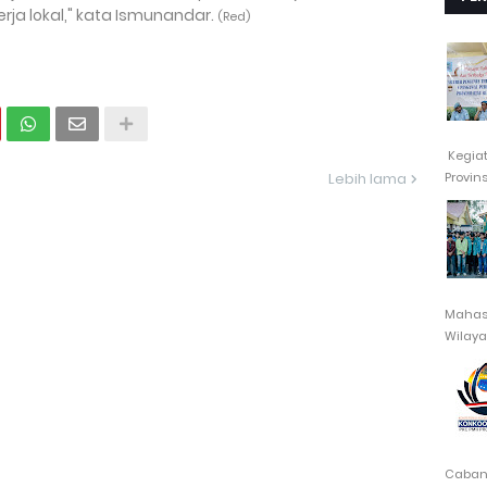
ja lokal," kata Ismunandar.
(Red)
Kegia
Provin
Lebih lama
Mahasi
Wilayah
Cabang