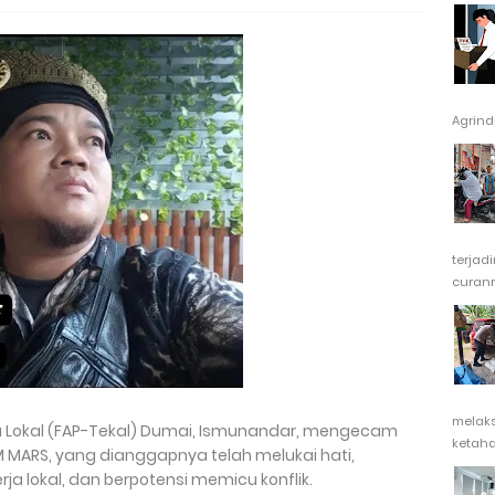
Agrindu
terjad
curanm
melak
ja Lokal (FAP-Tekal) Dumai, Ismunandar, mengecam
ketaha
M MARS, yang dianggapnya telah melukai hati,
 lokal, dan berpotensi memicu konflik.