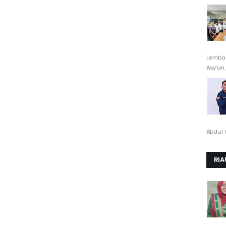
Lembag
Asy’ari,.
Abdul 
RIA