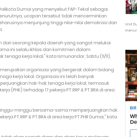
likota Dumai yang menyebut FAP-Tekal sebagai
Menurutnya, ucapan tersebut tidak mencerminkan
harusnya menjunjung tinggi nilai-nilai demokrasi dan
Unit D
a.
menunj
 dari seorang kepala daerah yang sangat melukai
ama ini selalu ikhlas dan komitmen dalam
enaga kerja lokal," kata Ismunandar, Sabtu (11/11).
 merupakan organisasi yang bergerak dalam bidang
a kerja lokal. Organisasi ini telah banyak
juangkan hak-hak tenaga kerja lokal, termasuk
a (PHK) terhadap 17 pekerja PT.RRP & PT.BRA di area
erminggu-minggu bersama-sama memperjuangkan hak
kerja PT.RRP & PT.BRA di area kerja PT.PHR Dumai," kata