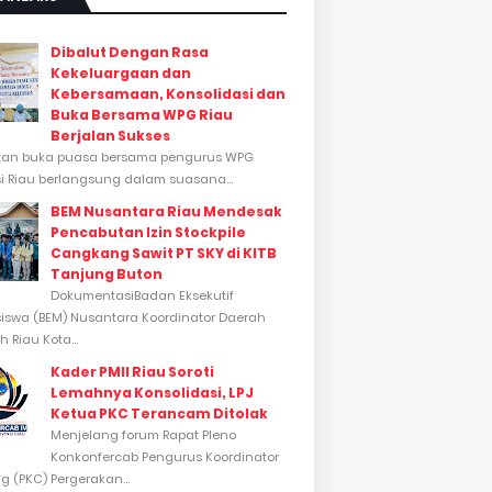
Dibalut Dengan Rasa
Kekeluargaan dan
Kebersamaan, Konsolidasi dan
Buka Bersama WPG Riau
Berjalan Sukses
tan buka puasa bersama pengurus WPG
si Riau berlangsung dalam suasana...
BEM Nusantara Riau Mendesak
Pencabutan Izin Stockpile
Cangkang Sawit PT SKY di KITB
Tanjung Buton
DokumentasiBadan Eksekutif
swa (BEM) Nusantara Koordinator Daerah
 Riau Kota...
Kader PMII Riau Soroti
Lemahnya Konsolidasi, LPJ
Ketua PKC Terancam Ditolak
Menjelang forum Rapat Pleno
Konkonfercab Pengurus Koordinator
 (PKC) Pergerakan...