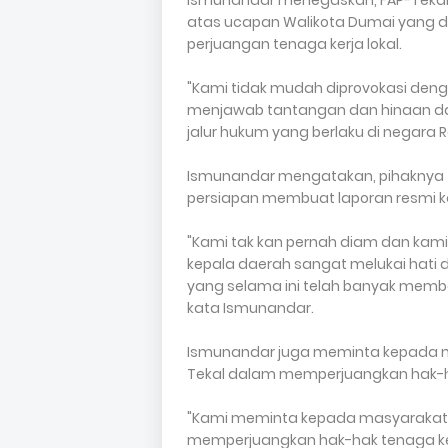
Ismunandar menegaskan, FAP-Tekal
atas ucapan Walikota Dumai yang d
perjuangan tenaga kerja lokal.
"Kami tidak mudah diprovokasi de
menjawab tantangan dan hinaan da
jalur hukum yang berlaku di negara R
Ismunandar mengatakan, pihaknya t
persiapan membuat laporan resmi k
"Kami tak kan pernah diam dan kam
kepala daerah sangat melukai hati
yang selama ini telah banyak memba
kata Ismunandar.
Ismunandar juga meminta kepada m
Tekal dalam memperjuangkan hak-ha
"Kami meminta kepada masyarakat 
memperjuangkan hak-hak tenaga ker