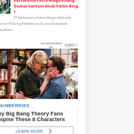
Pertamina Patra Niaga Kilang
Dumai Santuni Anak Yatim Ring
1
PT Pertamina Patra Niaga Refinery
umai (Kilang Pertamina Dumai) kembali
ukkan...