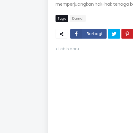
memperjuangkan hak-hak tenaga ker
Tags
Dumai
Berbagi
Lebih baru