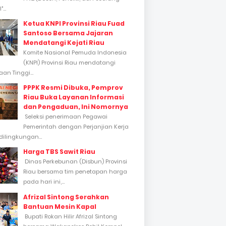
...
Ketua KNPI Provinsi Riau Fuad
Santoso Bersama Jajaran
Mendatangi Kejati Riau
Komite Nasional Pemuda Indonesia
(KNPI) Provinsi Riau mendatangi
an Tinggi...
PPPK Resmi Dibuka, Pemprov
Riau Buka Layanan Informasi
dan Pengaduan, Ini Nomornya
Seleksi penerimaan Pegawai
Pemerintah dengan Perjanjian Kerja
dilingkungan...
Harga TBS Sawit Riau
Dinas Perkebunan (Disbun) Provinsi
Riau bersama tim penetapan harga
pada hari ini,...
Afrizal Sintong Serahkan
Bantuan Mesin Kapal
Bupati Rokan Hilir Afrizal Sintong