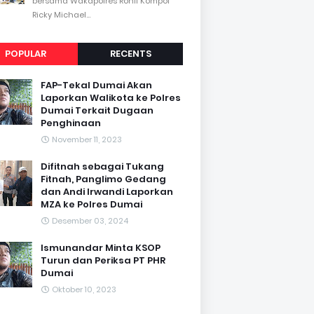
bersama Wakapolres Rohil Kompol
Ricky Michael...
POPULAR
RECENTS
FAP-Tekal Dumai Akan
Laporkan Walikota ke Polres
Dumai Terkait Dugaan
Penghinaan
November 11, 2023
Difitnah sebagai Tukang
Fitnah, Panglimo Gedang
dan Andi Irwandi Laporkan
MZA ke Polres Dumai
Desember 03, 2024
Ismunandar Minta KSOP
Turun dan Periksa PT PHR
Dumai
Oktober 10, 2023