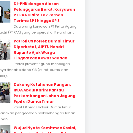
Di-PHK dengan Alasan
Pelanggaran Berat, Karyawan
PT PAA Klaim Tak Pernah
Terima SP 1 hingga SP 3
Dua orang karyawan PT Pelita Agung
stri (PT PAA) yang beroperasi di Kelurahan...
Patroli C3 Polsek Dumai Timur
Diperketat, AIPTU Hendri
Rujianto Ajak Warga
Tingkatkan Kewaspadaan
Patroli preventif guna mencegah
inya tindak pidana C3 (curat, curas, dan
or)...
Dukung Ketahanan Pangan,
IPDA Abdul Karim Pantau
Perkembangan Lahan Jagung
Pipil di Dumai Timur
Panit 1 Binmas Polsek Dumai Timur
sanakan pengecekan perkembangan lahan
nan...
Wujud Nyata Komitmen Sosial,