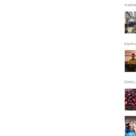
"KARTINI"
Kejaksa
(PPPK) 