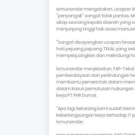
Ismunandar mengatakan, ucapan Wa
"penyangak" sangat tidak pantas. 
sikap seorang kepala daerah yang se
menjunjung tinggi hak asasi manusi
"Sangat disayangkan ucapan hinaan
hati pejuang pejuang TEKAL yang sel
memperjuangkan dan melindungi hak t
Ismunandar menjelaskan, FAP-Tekal
pemberdayaan dan perlindungan tenag
membantu pemerintah dalam memper
dalam kasus pemutusan hubungan kerj
kerja PT.PHR Dumai.
"Apa lagi Sekarang kami sudah b
keberlangsungan kerja terhadap 17 pe
Ismunandar.