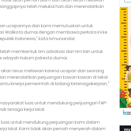
 tidak akan pernah diam dan akan terus melawan
ianggapnya telah melukai hati dan merendahkan
ngan ucapannya dan kami memutuskan untuk
ri Walikota dumai dengan membawa perkara ini ke
epublik Indonesia," kata Ismunandar.
elah membentuk tim advokasi dan tim lain untuk
e wilayah hukum polresta dumai.
i akan terus melawan karena ucapan dari seorang
 dan merendahkan perjuangan kawan kawan di tekal
ntu kinerja pemerintah di bidang Ketenagakerjaan,"
asyarakat luas untuk mendukung perjuangan FAP-
k tenaga kerja lokal.
luas untuk mendukung perjuangan kami dalam
ja lokal. Kami tidak akan pernah menyerah dalam
PE