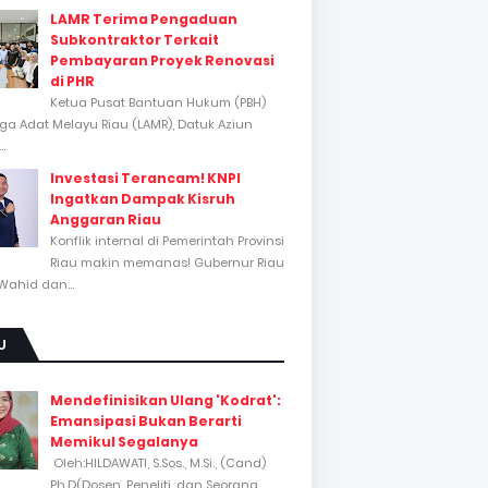
LAMR Terima Pengaduan
Subkontraktor Terkait
Pembayaran Proyek Renovasi
di PHR
Ketua Pusat Bantuan Hukum (PBH)
a Adat Melayu Riau (LAMR), Datuk Aziun
..
Investasi Terancam! KNPI
Ingatkan Dampak Kisruh
Anggaran Riau
Konflik internal di Pemerintah Provinsi
Riau makin memanas! Gubernur Riau
Wahid dan...
U
Mendefinisikan Ulang 'Kodrat':
Emansipasi Bukan Berarti
Memikul Segalanya
Oleh:HILDAWATI, S.Sos., M.Si., (Cand)
Ph.D(Dosen, Peneliti, dan Seorang