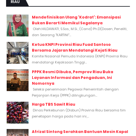
RIAU
Mendefinisikan Ulang 'Kodrat': Emansipasi
Bukan Berarti Memikul Segalanya
Oleh:HILDAWATI, S.Sos., M.Si., (Cand) Ph.D(Dosen, Peneliti,
dan Seorang "KARTINI"...
Ketua KNPI Provinsi Riau Fuad Santoso
Bersama Jajaran Mendatangi Kejati Riau
Komite Nasional Pemuda Indonesia (KNPI) Provinsi Riau
mendatangi Kejaksaan Tinggi...
PPPK Resmi Dibuka, Pemprov Riau Buka
Layanan Informasi dan Pengaduan, Ini
Nomornya
Seleksi penerimaan Pegawai Pemerintah dengan
Perjanjian Kerja (PPPK) dilingkungan...
Harga TBS Sawit Riau
Dinas Perkebunan (Disbun) Provinsi Riau bersama tim
penetapan harga pada hari ini,...
Afrizal Sintong Serahkan Bantuan Mesin Kapal