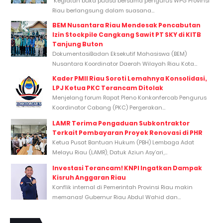
Kegiatan buka puasa bersama pengurus WPG Provinsi
Riau berlangsung dalam suasana...
BEM Nusantara Riau Mendesak Pencabutan
Izin Stockpile Cangkang Sawit PT SKY di KITB
Tanjung Buton
DokumentasiBadan Eksekutif Mahasiswa (BEM)
Nusantara Koordinator Daerah Wilayah Riau Kota...
Kader PMII Riau Soroti Lemahnya Konsolidasi,
LPJ Ketua PKC Terancam Ditolak
Menjelang forum Rapat Pleno Konkonfercab Pengurus
Koordinator Cabang (PKC) Pergerakan...
LAMR Terima Pengaduan Subkontraktor
Terkait Pembayaran Proyek Renovasi di PHR
Ketua Pusat Bantuan Hukum (PBH) Lembaga Adat
Melayu Riau (LAMR), Datuk Aziun Asy’ari,...
Investasi Terancam! KNPI Ingatkan Dampak
Kisruh Anggaran Riau
Konflik internal di Pemerintah Provinsi Riau makin
memanas! Gubernur Riau Abdul Wahid dan...