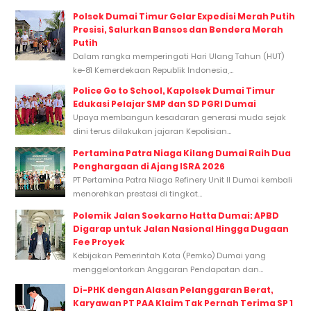
Polsek Dumai Timur Gelar Expedisi Merah Putih
Presisi, Salurkan Bansos dan Bendera Merah
Putih
Dalam rangka memperingati Hari Ulang Tahun (HUT)
ke-81 Kemerdekaan Republik Indonesia,...
Police Go to School, Kapolsek Dumai Timur
Edukasi Pelajar SMP dan SD PGRI Dumai
Upaya membangun kesadaran generasi muda sejak
dini terus dilakukan jajaran Kepolisian...
Pertamina Patra Niaga Kilang Dumai Raih Dua
Penghargaan di Ajang ISRA 2026
PT Pertamina Patra Niaga Refinery Unit II Dumai kembali
menorehkan prestasi di tingkat...
Polemik Jalan Soekarno Hatta Dumai: APBD
Digarap untuk Jalan Nasional Hingga Dugaan
Fee Proyek
Kebijakan Pemerintah Kota (Pemko) Dumai yang
menggelontorkan Anggaran Pendapatan dan...
Di-PHK dengan Alasan Pelanggaran Berat,
Karyawan PT PAA Klaim Tak Pernah Terima SP 1