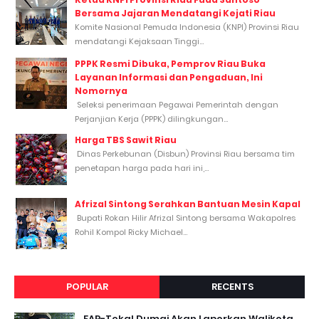
Bersama Jajaran Mendatangi Kejati Riau
Komite Nasional Pemuda Indonesia (KNPI) Provinsi Riau
mendatangi Kejaksaan Tinggi...
PPPK Resmi Dibuka, Pemprov Riau Buka
Layanan Informasi dan Pengaduan, Ini
Nomornya
Seleksi penerimaan Pegawai Pemerintah dengan
Perjanjian Kerja (PPPK) dilingkungan...
Harga TBS Sawit Riau
Dinas Perkebunan (Disbun) Provinsi Riau bersama tim
penetapan harga pada hari ini,...
Afrizal Sintong Serahkan Bantuan Mesin Kapal
Bupati Rokan Hilir Afrizal Sintong bersama Wakapolres
Rohil Kompol Ricky Michael...
POPULAR
RECENTS
FAP-Tekal Dumai Akan Laporkan Walikota