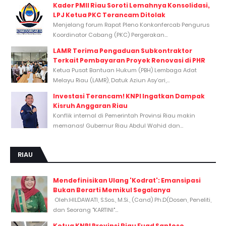
Kader PMII Riau Soroti Lemahnya Konsolidasi,
LPJ Ketua PKC Terancam Ditolak
Menjelang forum Rapat Pleno Konkonfercab Pengurus
Koordinator Cabang (PKC) Pergerakan...
LAMR Terima Pengaduan Subkontraktor
Terkait Pembayaran Proyek Renovasi di PHR
Ketua Pusat Bantuan Hukum (PBH) Lembaga Adat
Melayu Riau (LAMR), Datuk Aziun Asy’ari,...
Investasi Terancam! KNPI Ingatkan Dampak
Kisruh Anggaran Riau
Konflik internal di Pemerintah Provinsi Riau makin
memanas! Gubernur Riau Abdul Wahid dan...
RIAU
Mendefinisikan Ulang 'Kodrat': Emansipasi
Bukan Berarti Memikul Segalanya
Oleh:HILDAWATI, S.Sos., M.Si., (Cand) Ph.D(Dosen, Peneliti,
dan Seorang "KARTINI"...
Ketua KNPI Provinsi Riau Fuad Santoso