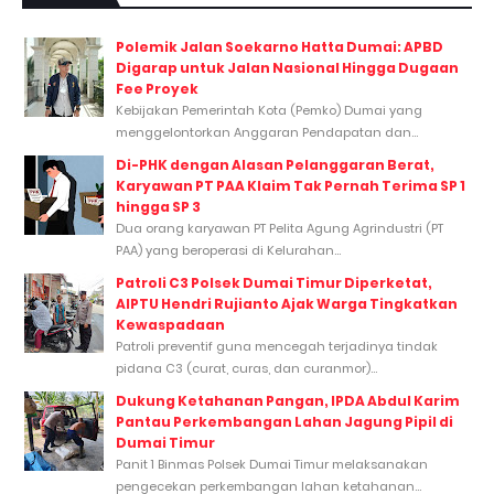
Polemik Jalan Soekarno Hatta Dumai: APBD
Digarap untuk Jalan Nasional Hingga Dugaan
Fee Proyek
Kebijakan Pemerintah Kota (Pemko) Dumai yang
menggelontorkan Anggaran Pendapatan dan...
Di-PHK dengan Alasan Pelanggaran Berat,
Karyawan PT PAA Klaim Tak Pernah Terima SP 1
hingga SP 3
Dua orang karyawan PT Pelita Agung Agrindustri (PT
PAA) yang beroperasi di Kelurahan...
Patroli C3 Polsek Dumai Timur Diperketat,
AIPTU Hendri Rujianto Ajak Warga Tingkatkan
Kewaspadaan
Patroli preventif guna mencegah terjadinya tindak
pidana C3 (curat, curas, dan curanmor)...
Dukung Ketahanan Pangan, IPDA Abdul Karim
Pantau Perkembangan Lahan Jagung Pipil di
Dumai Timur
Panit 1 Binmas Polsek Dumai Timur melaksanakan
pengecekan perkembangan lahan ketahanan...