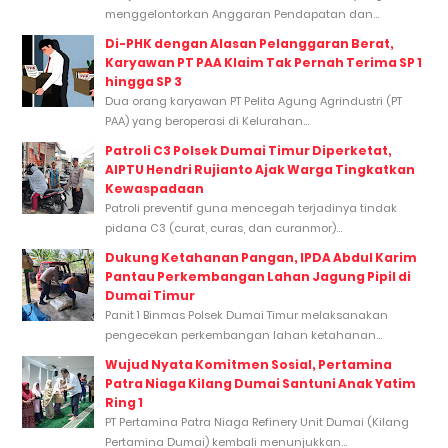
menggelontorkan Anggaran Pendapatan dan...
Di-PHK dengan Alasan Pelanggaran Berat,
Karyawan PT PAA Klaim Tak Pernah Terima SP 1
hingga SP 3
Dua orang karyawan PT Pelita Agung Agrindustri (PT
PAA) yang beroperasi di Kelurahan...
Patroli C3 Polsek Dumai Timur Diperketat,
AIPTU Hendri Rujianto Ajak Warga Tingkatkan
Kewaspadaan
Patroli preventif guna mencegah terjadinya tindak
pidana C3 (curat, curas, dan curanmor)...
Dukung Ketahanan Pangan, IPDA Abdul Karim
Pantau Perkembangan Lahan Jagung Pipil di
Dumai Timur
Panit 1 Binmas Polsek Dumai Timur melaksanakan
pengecekan perkembangan lahan ketahanan...
Wujud Nyata Komitmen Sosial, Pertamina
Patra Niaga Kilang Dumai Santuni Anak Yatim
Ring 1
PT Pertamina Patra Niaga Refinery Unit Dumai (Kilang
Pertamina Dumai) kembali menunjukkan...