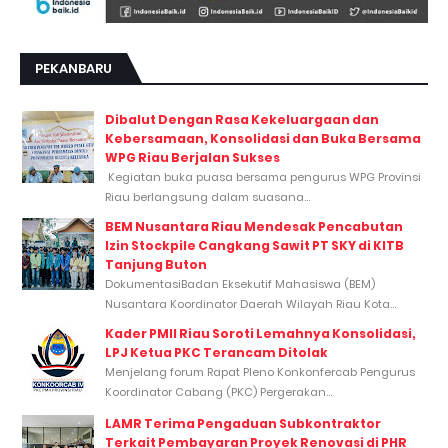
PEKANBARU
Dibalut Dengan Rasa Kekeluargaan dan
Kebersamaan, Konsolidasi dan Buka Bersama
WPG Riau Berjalan Sukses
Kegiatan buka puasa bersama pengurus WPG Provinsi
Riau berlangsung dalam suasana...
BEM Nusantara Riau Mendesak Pencabutan
Izin Stockpile Cangkang Sawit PT SKY di KITB
Tanjung Buton
DokumentasiBadan Eksekutif Mahasiswa (BEM)
Nusantara Koordinator Daerah Wilayah Riau Kota...
Kader PMII Riau Soroti Lemahnya Konsolidasi,
LPJ Ketua PKC Terancam Ditolak
Menjelang forum Rapat Pleno Konkonfercab Pengurus
Koordinator Cabang (PKC) Pergerakan...
LAMR Terima Pengaduan Subkontraktor
Terkait Pembayaran Proyek Renovasi di PHR