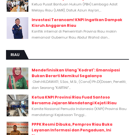
Ketua Pusat Bantuan Hukum (PBH) Lembaga Adat
Melayu Riau (LAMR), Datuk Aziun Asy’ari,...
Investasi Terancam! KNPI Ingatkan Dampak
Kisruh Anggaran Riau
Konflik internal di Pemerintah Provinsi Riau makin
memanas! Gubernur Riau Abdul Wahid dan...
RIAU
Mendefinisikan Ulang 'Kodrat': Emansipasi
Bukan Berarti Memikul Segalanya
Oleh:HILDAWATI, S.Sos., M.Si., (Cand) Ph.D(Dosen, Peneliti,
dan Seorang "KARTINI"...
Ketua KNPI Provinsi Riau Fuad Santoso
Bersama Jajaran Mendatangi Kejati Riau
Komite Nasional Pemuda Indonesia (KNPI) Provinsi Riau
mendatangi Kejaksaan Tinggi...
PPPK Resmi Dibuka, Pemprov Riau Buka
Layanan Informasi dan Pengaduan, Ini