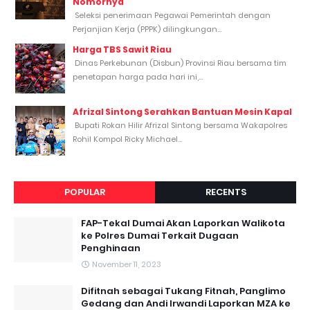
Nomornya
Seleksi penerimaan Pegawai Pemerintah dengan
Perjanjian Kerja (PPPK) dilingkungan...
Harga TBS Sawit Riau
Dinas Perkebunan (Disbun) Provinsi Riau bersama tim
penetapan harga pada hari ini,...
Afrizal Sintong Serahkan Bantuan Mesin Kapal
Bupati Rokan Hilir Afrizal Sintong bersama Wakapolres
Rohil Kompol Ricky Michael...
POPULAR
RECENTS
FAP-Tekal Dumai Akan Laporkan Walikota
ke Polres Dumai Terkait Dugaan
Penghinaan
November 11, 2023
Difitnah sebagai Tukang Fitnah, Panglimo
Gedang dan Andi Irwandi Laporkan MZA ke