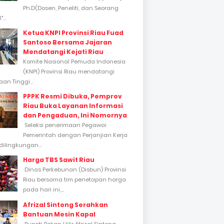
Ph.D(Dosen, Peneliti, dan Seorang
...
Ketua KNPI Provinsi Riau Fuad
Santoso Bersama Jajaran
Mendatangi Kejati Riau
Komite Nasional Pemuda Indonesia
(KNPI) Provinsi Riau mendatangi
an Tinggi...
PPPK Resmi Dibuka, Pemprov
Riau Buka Layanan Informasi
dan Pengaduan, Ini Nomornya
Seleksi penerimaan Pegawai
Pemerintah dengan Perjanjian Kerja
dilingkungan...
Harga TBS Sawit Riau
Dinas Perkebunan (Disbun) Provinsi
Riau bersama tim penetapan harga
pada hari ini,...
Afrizal Sintong Serahkan
Bantuan Mesin Kapal
Bupati Rokan Hilir Afrizal Sintong