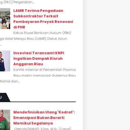
 (PKC) Pergerakan...
LAMR Terima Pengaduan
Subkontraktor Terkait
Pembayaran Proyek Renovasi
di PHR
Ketua Pusat Bantuan Hukum (PBH)
a Adat Melayu Riau (LAMR), Datuk Aziun
..
Investasi Terancam! KNPI
Ingatkan Dampak Kisruh
Anggaran Riau
Konflik internal di Pemerintah Provinsi
Riau makin memanas! Gubernur Riau
Wahid dan...
U
Mendefinisikan Ulang 'Kodrat':
Emansipasi Bukan Berarti
Memikul Segalanya
Oleh:HILDAWATI, S.Sos., M.Si., (Cand)