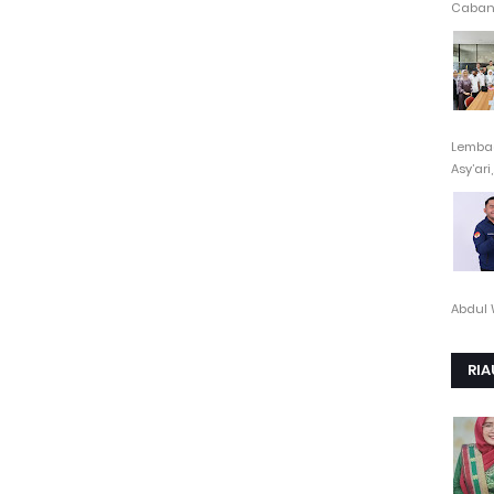
Cabang
Lembag
Asy’ari,.
Abdul 
RIA