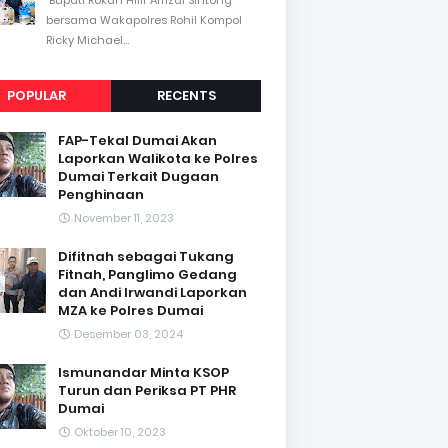
bersama Wakapolres Rohil Kompol
Ricky Michael...
POPULAR
RECENTS
FAP-Tekal Dumai Akan
Laporkan Walikota ke Polres
Dumai Terkait Dugaan
Penghinaan
November 11, 2023
Difitnah sebagai Tukang
Fitnah, Panglimo Gedang
dan Andi Irwandi Laporkan
MZA ke Polres Dumai
Desember 03, 2024
Ismunandar Minta KSOP
Turun dan Periksa PT PHR
Dumai
Oktober 10, 2023