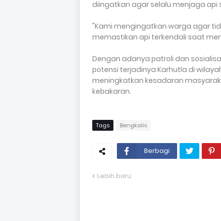
diingatkan agar selalu menjaga ap
"Kami mengingatkan warga agar ti
memastikan api terkendali saat mem
Dengan adanya patroli dan sosialisas
potensi terjadinya Karhutla di wilay
meningkatkan kesadaran masyaraka
kebakaran.
Tags
Bengkalis
Berbagi
Lebih baru