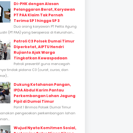
Di-PHK dengan Alasan
Pelanggaran Berat, Karyawan
PT PAA Klaim Tak Pernah
Terima SP 1 hingga SP 3
Dua orang karyawan PT Pelita Agung
stri (PT PAA) yang beroperasi di Kelurahan...
Patroli C3 Polsek Dumai Timur
Diperketat, AIPTU Hendri
Rujianto Ajak Warga
Tingkatkan Kewaspadaan
Patroli preventif guna mencegah
inya tindak pidana C3 (curat, curas, dan
or)...
Dukung Ketahanan Pangan,
IPDA Abdul Karim Pantau
Perkembangan Lahan Jagung
Pipil di Dumai Timur
Panit 1 Binmas Polsek Dumai Timur
sanakan pengecekan perkembangan lahan
nan...
Wujud Nyata Komitmen Sosial,