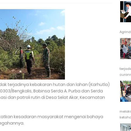
Agrindu
terjad
curanm
ak terjadinya kebakaran hutan dan lahan (Karhutla)
 0303/Bengkalis, Babinsa Serda A. Purba dan Serda
si dan patroli rutin di Desa Selat Akar, Kecamatan
melak
ngkatkan kesadaran masyarakat mengenai bahaya
ketaha
cegahannya.