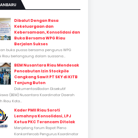
KANBARU
Dibalut Dengan Rasa
Kekeluargaan dan
Kebersamaan, Konsolidasi dan
Buka Bersama WPG Riau
Berjalan Sukses
tan buka puasa bersama pengurus WPG
si Riau berlangsung dalam suasana...
BEM Nusantara Riau Mendesak
Pencabutan Izin Stockpile
Cangkang Sawit PT SKY di KITB
Tanjung Buton
DokumentasiBadan Eksekutif
swa (BEM) Nusantara Koordinator Daerah
 Riau Kota...
Kader PMII Riau Soroti
Lemahnya Konsolidasi, LPJ
Ketua PKC Terancam Ditolak
Menjelang forum Rapat Pleno
Konkonfercab Pengurus Koordinator