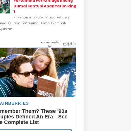
Pertamina Patra Niaga Kilang
Dumai Santuni Anak Yatim Ring
1
PT Pertamina Patra Niaga Refinery
umai (Kilang Pertamina Dumai) kembali
ukkan...