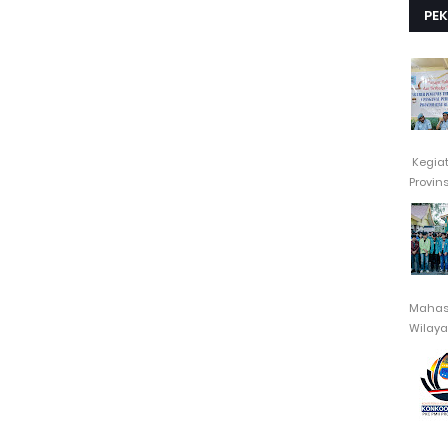
PE
Kegia
Provin
Mahasi
Wilayah