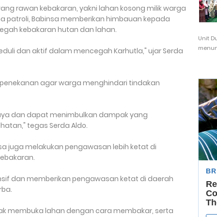
ur yang rawan kebakaran, yakni lahan kosong milik warga
a patroli, Babinsa memberikan himbauan kepada
egah kebakaran hutan dan lahan.
Unit D
menunj
duli dan aktif dalam mencegah Karhutla," ujar Serda
penekanan agar warga menghindari tindakan
aya dan dapat menimbulkan dampak yang
hatan," tegas Serda Aldo.
nsa juga melakukan pengawasan lebih ketat di
kebakaran.
ensif dan memberikan pengawasan ketat di daerah
rba.
idak membuka lahan dengan cara membakar, serta