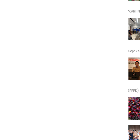
"KARTINI"
Kejaksa
(PPPK) 