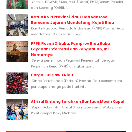
Oleh:HILDAWATI, S.Sos., M.Si., (Cand) Ph.D(Dosen, Peneliti,
dan Seorang "KARTINI"...
Ketua KNPI Provinsi Riau Fuad Santoso
Bersama Jajaran Mendatangi Kejati Riau
Komite Nasional Pemuda Indonesia (KNPI) Provinsi Riau
mendatangi Kejaksaan Tinggi...
PPPK Resmi Dibuka, Pemprov Riau Buka
Layanan Informasi dan Pengaduan, Ini
Nomornya
Seleksi penerimaan Pegawai Pemerintah dengan
Perjanjian Kerja (PPPK) dilingkungan...
Harga TBS Sawit Riau
Dinas Perkebunan (Disbun) Provinsi Riau bersama tim
penetapan harga pada hari ini,...
Afrizal Sintong Serahkan Bantuan Mesin Kapal
Bupati Rokan Hilir Afrizal Sintong bersama Wakapolres
Rohil Kompol Ricky Michael...