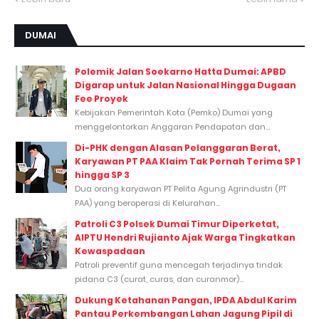
DUMAI
Polemik Jalan Soekarno Hatta Dumai: APBD
Digarap untuk Jalan Nasional Hingga Dugaan
Fee Proyek
Kebijakan Pemerintah Kota (Pemko) Dumai yang
menggelontorkan Anggaran Pendapatan dan...
Di-PHK dengan Alasan Pelanggaran Berat,
Karyawan PT PAA Klaim Tak Pernah Terima SP 1
hingga SP 3
Dua orang karyawan PT Pelita Agung Agrindustri (PT
PAA) yang beroperasi di Kelurahan...
Patroli C3 Polsek Dumai Timur Diperketat,
AIPTU Hendri Rujianto Ajak Warga Tingkatkan
Kewaspadaan
Patroli preventif guna mencegah terjadinya tindak
pidana C3 (curat, curas, dan curanmor)...
Dukung Ketahanan Pangan, IPDA Abdul Karim
Pantau Perkembangan Lahan Jagung Pipil di