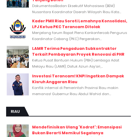
DokumentasiBadan Eksekutif Mahasiswa (BEM)
Nusantara Koordinator Daerah Wilayah Riau Kota...
Kader PMII Riau Soroti Lemahnya Konsolidasi,
LPJ Ketua PKC Terancam Ditolak
Menjelang forum Rapat Pleno Konkonfercab Pengurus
Koordinator Cabang (PKC) Pergerakan...
LAMR Terima Pengaduan Subkontraktor
Terkait Pembayaran Proyek Renovasi di PHR
Ketua Pusat Bantuan Hukum (PBH) Lembaga Adat
Melayu Riau (LAMR), Datuk Aziun Asy’ari,...
Investasi Terancam! KNPI Ingatkan Dampak
Kisruh Anggaran Riau
Konflik internal di Pemerintah Provinsi Riau makin
memanas! Gubernur Riau Abdul Wahid dan...
RIAU
Mendefinisikan Ulang 'Kodrat': Emansipasi
Bukan Berarti Memikul Segalanya