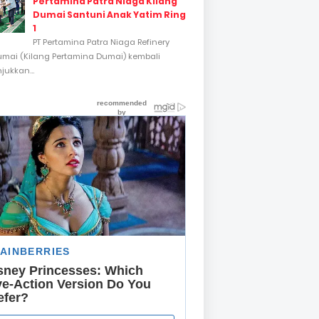
Pertamina Patra Niaga Kilang
Dumai Santuni Anak Yatim Ring
1
PT Pertamina Patra Niaga Refinery
umai (Kilang Pertamina Dumai) kembali
ukkan...