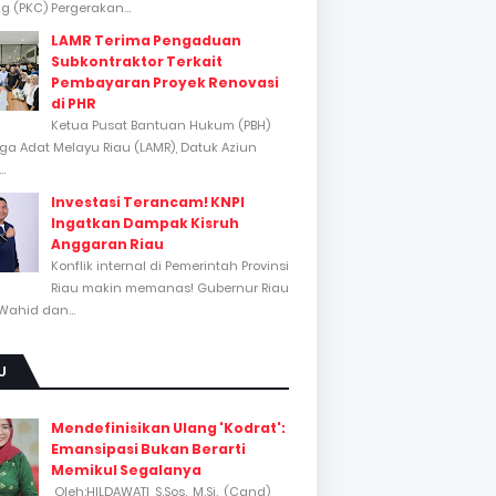
 (PKC) Pergerakan...
LAMR Terima Pengaduan
Subkontraktor Terkait
Pembayaran Proyek Renovasi
di PHR
Ketua Pusat Bantuan Hukum (PBH)
a Adat Melayu Riau (LAMR), Datuk Aziun
..
Investasi Terancam! KNPI
Ingatkan Dampak Kisruh
Anggaran Riau
Konflik internal di Pemerintah Provinsi
Riau makin memanas! Gubernur Riau
Wahid dan...
U
Mendefinisikan Ulang 'Kodrat':
Emansipasi Bukan Berarti
Memikul Segalanya
Oleh:HILDAWATI, S.Sos., M.Si., (Cand)