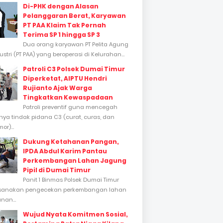
Di-PHK dengan Alasan
Pelanggaran Berat, Karyawan
PT PAA Klaim Tak Pernah
Terima SP 1 hingga SP 3
Dua orang karyawan PT Pelita Agung
stri (PT PAA) yang beroperasi di Kelurahan...
Patroli C3 Polsek Dumai Timur
Diperketat, AIPTU Hendri
Rujianto Ajak Warga
Tingkatkan Kewaspadaan
Patroli preventif guna mencegah
inya tindak pidana C3 (curat, curas, dan
or)...
Dukung Ketahanan Pangan,
IPDA Abdul Karim Pantau
Perkembangan Lahan Jagung
Pipil di Dumai Timur
Panit 1 Binmas Polsek Dumai Timur
sanakan pengecekan perkembangan lahan
nan...
Wujud Nyata Komitmen Sosial,