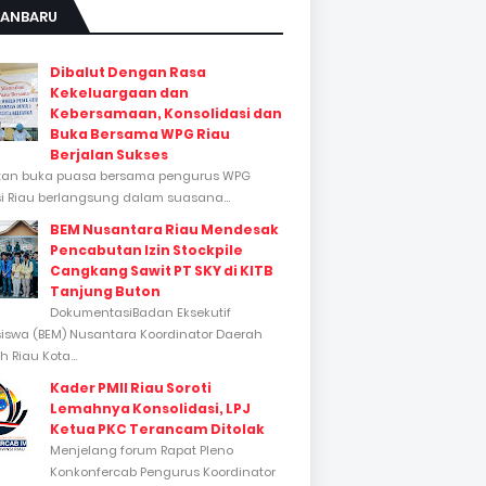
KANBARU
Dibalut Dengan Rasa
Kekeluargaan dan
Kebersamaan, Konsolidasi dan
Buka Bersama WPG Riau
Berjalan Sukses
tan buka puasa bersama pengurus WPG
si Riau berlangsung dalam suasana...
BEM Nusantara Riau Mendesak
Pencabutan Izin Stockpile
Cangkang Sawit PT SKY di KITB
Tanjung Buton
DokumentasiBadan Eksekutif
swa (BEM) Nusantara Koordinator Daerah
 Riau Kota...
Kader PMII Riau Soroti
Lemahnya Konsolidasi, LPJ
Ketua PKC Terancam Ditolak
Menjelang forum Rapat Pleno
Konkonfercab Pengurus Koordinator