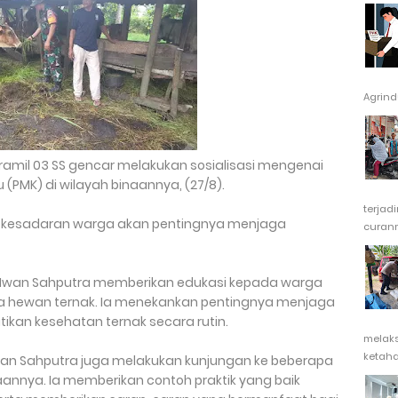
Agrindu
ramil 03 SS gencar melakukan sosialisasi mengenai
(PMK) di wilayah binaannya, (27/8).
terjad
an kesadaran warga akan pentingnya menjaga
curanm
rda Iwan Sahputra memberikan edukasi kepada warga
 hewan ternak. Ia menekankan pentingnya menjaga
kan kesehatan ternak secara rutin.
melak
ketaha
wan Sahputra juga melakukan kunjungan ke beberapa
aannya. Ia memberikan contoh praktik yang baik