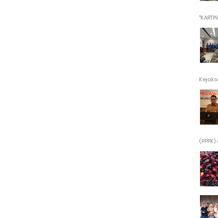
"KARTINI"
Kejaksa
(PPPK) 