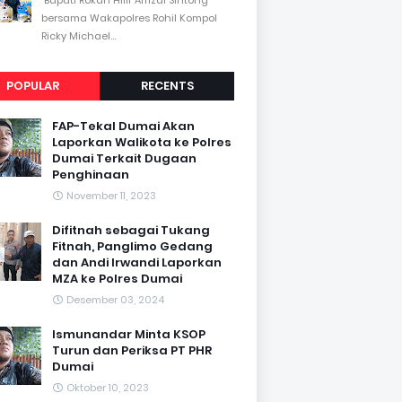
bersama Wakapolres Rohil Kompol
Ricky Michael...
POPULAR
RECENTS
FAP-Tekal Dumai Akan
Laporkan Walikota ke Polres
Dumai Terkait Dugaan
Penghinaan
November 11, 2023
Difitnah sebagai Tukang
Fitnah, Panglimo Gedang
dan Andi Irwandi Laporkan
MZA ke Polres Dumai
Desember 03, 2024
Ismunandar Minta KSOP
Turun dan Periksa PT PHR
Dumai
Oktober 10, 2023