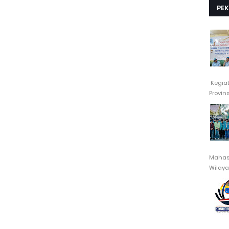
PE
Kegia
Provin
Mahasi
Wilayah