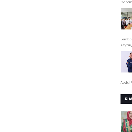
Cabang
Lembag
Asy’ari,.
Abdul 
RIA