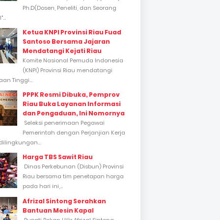
Ph.D(Dosen, Peneliti, dan Seorang
...
Ketua KNPI Provinsi Riau Fuad
Santoso Bersama Jajaran
Mendatangi Kejati Riau
Komite Nasional Pemuda Indonesia
(KNPI) Provinsi Riau mendatangi
an Tinggi...
PPPK Resmi Dibuka, Pemprov
Riau Buka Layanan Informasi
dan Pengaduan, Ini Nomornya
Seleksi penerimaan Pegawai
Pemerintah dengan Perjanjian Kerja
dilingkungan...
Harga TBS Sawit Riau
Dinas Perkebunan (Disbun) Provinsi
Riau bersama tim penetapan harga
pada hari ini,...
Afrizal Sintong Serahkan
Bantuan Mesin Kapal
Bupati Rokan Hilir Afrizal Sintong