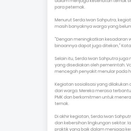
dalam menjaga kesehatan ternak s
para peternak.
Menurut Serda Iwan Sahputra, kegiat
masih banyaknya warga yang belu
"Dengan meningkatkan kesadaran wa
binaannya dapat juga ditekan," Kat
Selain itu, Serda Iwan Sahputra jug
yang disediakan oleh pemerintah. Va
mencegah penyakit menular pada he
Kegiatan sosialisasi yang dilakukan
dari warga. Mereka merasa terban
PMK dan berkomitmen untuk menera
ternak.
Di akhir kegiatan, Serda Iwan Sahp
dan kebersihan lingkungan sekitar
praktik yang baik dalam menjaga ke