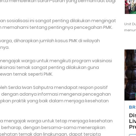
erta memberikan saran-saran yang bermanfaat bagi
an sosialisasi ini sangat penting dilakukan mengingat
Unit D
m memahami tentang pentingnya pencegahan PMK.
menunj
rga, diharapkan jumlah kasus PMK di wilayah
anya.
a mengajak warga untuk mengikuti program vaksinasi
ksinasi ternak sangat penting dilakukan guna
wan ternak seperti PMK.
 oleh Serda Iwan Sahputra mendapat respon positif
tu dengan adanya informasi mengenai pencegahan
pkan praktik yang baik dalam menjaga kesehatan
utra mengajak warga untuk tetap menjaga kesehatan
. Ia berharap, dengan bersama-sama menerapkan
sehatan ternak dan lingkungan, dapat tercipta