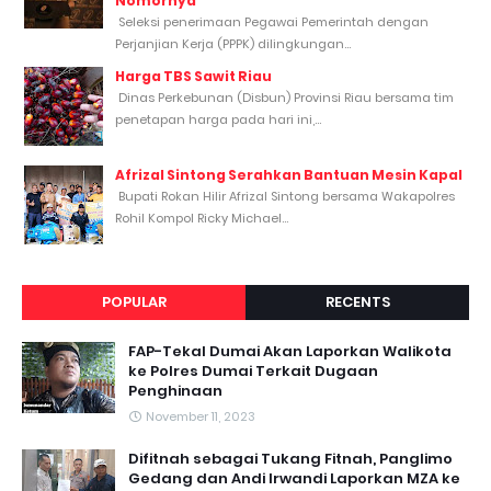
Nomornya
Seleksi penerimaan Pegawai Pemerintah dengan
Perjanjian Kerja (PPPK) dilingkungan...
Harga TBS Sawit Riau
Dinas Perkebunan (Disbun) Provinsi Riau bersama tim
penetapan harga pada hari ini,...
Afrizal Sintong Serahkan Bantuan Mesin Kapal
Bupati Rokan Hilir Afrizal Sintong bersama Wakapolres
Rohil Kompol Ricky Michael...
POPULAR
RECENTS
FAP-Tekal Dumai Akan Laporkan Walikota
ke Polres Dumai Terkait Dugaan
Penghinaan
November 11, 2023
Difitnah sebagai Tukang Fitnah, Panglimo
Gedang dan Andi Irwandi Laporkan MZA ke