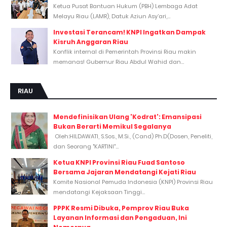
Ketua Pusat Bantuan Hukum (PBH) Lembaga Adat
Melayu Riau (LAMR), Datuk Aziun Asy’ari,...
Investasi Terancam! KNPI Ingatkan Dampak
Kisruh Anggaran Riau
Konflik internal di Pemerintah Provinsi Riau makin
memanas! Gubernur Riau Abdul Wahid dan...
RIAU
Mendefinisikan Ulang 'Kodrat': Emansipasi
Bukan Berarti Memikul Segalanya
Oleh:HILDAWATI, S.Sos., M.Si., (Cand) Ph.D(Dosen, Peneliti,
dan Seorang "KARTINI"...
Ketua KNPI Provinsi Riau Fuad Santoso
Bersama Jajaran Mendatangi Kejati Riau
Komite Nasional Pemuda Indonesia (KNPI) Provinsi Riau
mendatangi Kejaksaan Tinggi...
PPPK Resmi Dibuka, Pemprov Riau Buka
Layanan Informasi dan Pengaduan, Ini