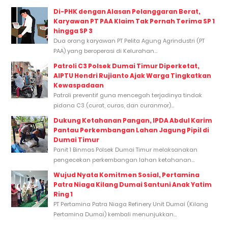
Di-PHK dengan Alasan Pelanggaran Berat,
Karyawan PT PAA Klaim Tak Pernah Terima SP 1
hingga SP 3
Dua orang karyawan PT Pelita Agung Agrindustri (PT
PAA) yang beroperasi di Kelurahan...
Patroli C3 Polsek Dumai Timur Diperketat,
AIPTU Hendri Rujianto Ajak Warga Tingkatkan
Kewaspadaan
Patroli preventif guna mencegah terjadinya tindak
pidana C3 (curat, curas, dan curanmor)...
Dukung Ketahanan Pangan, IPDA Abdul Karim
Pantau Perkembangan Lahan Jagung Pipil di
Dumai Timur
Panit 1 Binmas Polsek Dumai Timur melaksanakan
pengecekan perkembangan lahan ketahanan...
Wujud Nyata Komitmen Sosial, Pertamina
Patra Niaga Kilang Dumai Santuni Anak Yatim
Ring 1
PT Pertamina Patra Niaga Refinery Unit Dumai (Kilang
Pertamina Dumai) kembali menunjukkan...