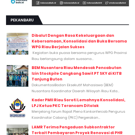
PEKANBARU
Dibalut Dengan Rasa Kekeluargaan dan
Kebersamaan, Konsolidasi dan Buka Bersama
WPG Riau Berjalan Sukses
Kegiatan buka puasa bersama pengurus WPG Provinsi
Riau berlangsung dalam suasana...
BEM Nusantara Riau Mendesak Pencabutan
Izin Stockpile Cangkang Sawit PT SKY di KITB
Tanjung Buton
DokumentasiBadan Eksekutif Mahasiswa (BEM)
Nusantara Koordinator Daerah Wilayah Riau Kota...
Kader PMII Riau Soroti Lemahnya Konsolidasi,
LPJ Ketua PKC Terancam Ditolak
Menjelang forum Rapat Pleno Konkonfercab Pengurus
Koordinator Cabang (PKC) Pergerakan...
LAMR Terima Pengaduan Subkontraktor
Terkait Pembayaran Proyek Renovasi di PHR