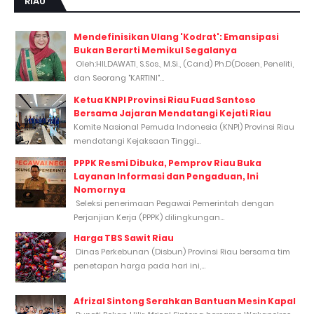
RIAU
Mendefinisikan Ulang 'Kodrat': Emansipasi
Bukan Berarti Memikul Segalanya
Oleh:HILDAWATI, S.Sos., M.Si., (Cand) Ph.D(Dosen, Peneliti,
dan Seorang "KARTINI"...
Ketua KNPI Provinsi Riau Fuad Santoso
Bersama Jajaran Mendatangi Kejati Riau
Komite Nasional Pemuda Indonesia (KNPI) Provinsi Riau
mendatangi Kejaksaan Tinggi...
PPPK Resmi Dibuka, Pemprov Riau Buka
Layanan Informasi dan Pengaduan, Ini
Nomornya
Seleksi penerimaan Pegawai Pemerintah dengan
Perjanjian Kerja (PPPK) dilingkungan...
Harga TBS Sawit Riau
Dinas Perkebunan (Disbun) Provinsi Riau bersama tim
penetapan harga pada hari ini,...
Afrizal Sintong Serahkan Bantuan Mesin Kapal