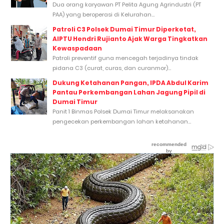
Dua orang karyawan PT Pelita Agung Agrindustri (PT
PAA) yang beroperasi di Kelurahan...
Patroli C3 Polsek Dumai Timur Diperketat,
AIPTU Hendri Rujianto Ajak Warga Tingkatkan
Kewaspadaan
Patroli preventif guna mencegah terjadinya tindak
pidana C3 (curat, curas, dan curanmor)...
Dukung Ketahanan Pangan, IPDA Abdul Karim
Pantau Perkembangan Lahan Jagung Pipil di
Dumai Timur
Panit 1 Binmas Polsek Dumai Timur melaksanakan
pengecekan perkembangan lahan ketahanan...