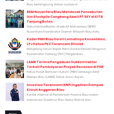
Riau berlangsung dalam suasana...
BEM Nusantara Riau Mendesak Pencabutan
Izin Stockpile Cangkang Sawit PT SKY di KITB
Tanjung Buton
DokumentasiBadan Eksekutif Mahasiswa (BEM)
Nusantara Koordinator Daerah Wilayah Riau Kota...
Kader PMII Riau Soroti Lemahnya Konsolidasi,
LPJ Ketua PKC Terancam Ditolak
Menjelang forum Rapat Pleno Konkonfercab Pengurus
Koordinator Cabang (PKC) Pergerakan...
LAMR Terima Pengaduan Subkontraktor
Terkait Pembayaran Proyek Renovasi di PHR
Ketua Pusat Bantuan Hukum (PBH) Lembaga Adat
Melayu Riau (LAMR), Datuk Aziun Asy’ari,...
Investasi Terancam! KNPI Ingatkan Dampak
Kisruh Anggaran Riau
Konflik internal di Pemerintah Provinsi Riau makin
memanas! Gubernur Riau Abdul Wahid dan...