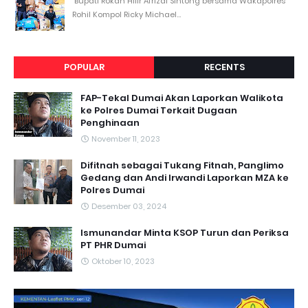
Bupati Rokan Hilir Afrizal Sintong bersama Wakapolres
Rohil Kompol Ricky Michael...
POPULAR
RECENTS
FAP-Tekal Dumai Akan Laporkan Walikota
ke Polres Dumai Terkait Dugaan
Penghinaan
November 11, 2023
Difitnah sebagai Tukang Fitnah, Panglimo
Gedang dan Andi Irwandi Laporkan MZA ke
Polres Dumai
Desember 03, 2024
Ismunandar Minta KSOP Turun dan Periksa
PT PHR Dumai
Oktober 10, 2023