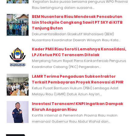
Kegiatan buka puasa bersama pengurus WPG Provinsi
Riau berlangsung dalam suasana...
BEM Nusantara Riau Mendesak Pencabutan
Izin Stockpile Cangkang Sawit PT SKY di KITB
Tanjung Buton
DokumentasiBadan Eksekutif Mahasiswa (BEM)
Nusantara Koordinator Daerah Wilayah Riau Kota...
Kader PMII Riau Soroti Lemahnya Konsolidasi,
LPJ Ketua PKC Terancam Ditolak
Menjelang forum Rapat Pleno Konkonfercab Pengurus
Koordinator Cabang (PKC) Pergerakan...
LAMR Terima Pengaduan Subkontraktor
Terkait Pembayaran Proyek Renovasi di PHR
Ketua Pusat Bantuan Hukum (PBH) Lembaga Adat
Melayu Riau (LAMR), Datuk Aziun Asy’ari,...
Investasi Terancam! KNPI Ingatkan Dampak
Kisruh Anggaran Riau
Konflik internal di Pemerintah Provinsi Riau makin
memanas! Gubernur Riau Abdul Wahid dan...