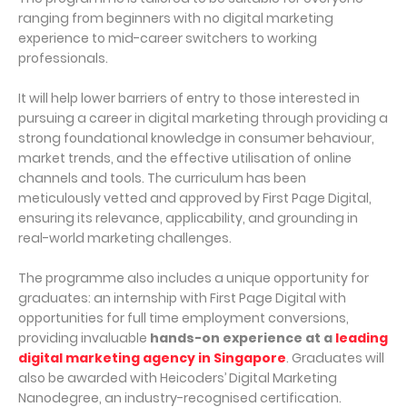
ranging from beginners with no digital marketing
experience to mid-career switchers to working
professionals.
It will help lower barriers of entry to those interested in
pursuing a career in digital marketing through providing a
strong foundational knowledge in consumer behaviour,
market trends, and the effective utilisation of online
channels and tools. The curriculum has been
meticulously vetted and approved by First Page Digital,
ensuring its relevance, applicability, and grounding in
real-world marketing challenges.
The programme also includes a unique opportunity for
graduates: an internship with First Page Digital with
opportunities for full time employment conversions,
providing invaluable
hands-on experience at a
leading
digital marketing agency in Singapore
. Graduates will
also be awarded with Heicoders’ Digital Marketing
Nanodegree, an industry-recognised certification.