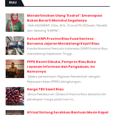
RIAU
Mendefinisikan Ulang 'Kodrat': Emansipasi
Bukan Berarti Memikul Segalanya
Oleh:HILDAWATI, S.Sos., M.Si., (Cand) Ph.D(Dosen, Peneliti,
dan Seorang "KARTINI"...
Ketua KNPI Provinsi Riau Fuad Santoso
Bersama Jajaran Mendatangi Kejati Riau
Komite Nasional Pemuda Indonesia (KNPI) Provinsi Riau
mendatangi Kejaksaan Tinggi...
PPPK Resmi Dibuka, Pemprov Riau Buka
Layanan Informasi dan Pengaduan, Ini
Nomornya
Seleksi penerimaan Pegawai Pemerintah dengan
Perjanjian Kerja (PPPK) dilingkungan...
Harga TBS Sawit Riau
Dinas Perkebunan (Disbun) Provinsi Riau bersama tim
penetapan harga pada hari ini,...
Afrizal Sintong Serahkan Bantuan Mesin Kapal