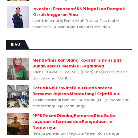
Investasi Terancam! KNPI Ingatkan Dampak
Kisruh Anggaran Riau
Konflik internal di Pemerintah Provinsi Riau makin
memanas! Gubernur Riau Abdul Wahid dan...
RIAU
Mendefinisikan Ulang 'Kodrat': Emansipasi
Bukan Berarti Memikul Segalanya
Oleh:HILDAWATI, S.Sos., M.Si., (Cand) Ph.D(Dosen, Peneliti,
dan Seorang "KARTINI"...
Ketua KNPI Provinsi Riau Fuad Santoso
Bersama Jajaran Mendatangi Kejati Riau
Komite Nasional Pemuda Indonesia (KNPI) Provinsi Riau
mendatangi Kejaksaan Tinggi...
PPPK Resmi Dibuka, Pemprov Riau Buka
Layanan Informasi dan Pengaduan, Ini
Nomornya
Seleksi penerimaan Pegawai Pemerintah dengan