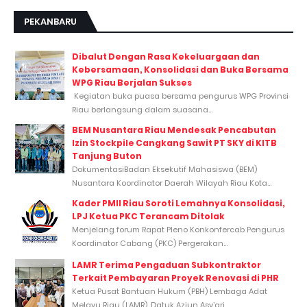
PEKANBARU
Dibalut Dengan Rasa Kekeluargaan dan
Kebersamaan, Konsolidasi dan Buka Bersama
WPG Riau Berjalan Sukses
Kegiatan buka puasa bersama pengurus WPG Provinsi
Riau berlangsung dalam suasana...
BEM Nusantara Riau Mendesak Pencabutan
Izin Stockpile Cangkang Sawit PT SKY di KITB
Tanjung Buton
DokumentasiBadan Eksekutif Mahasiswa (BEM)
Nusantara Koordinator Daerah Wilayah Riau Kota...
Kader PMII Riau Soroti Lemahnya Konsolidasi,
LPJ Ketua PKC Terancam Ditolak
Menjelang forum Rapat Pleno Konkonfercab Pengurus
Koordinator Cabang (PKC) Pergerakan...
LAMR Terima Pengaduan Subkontraktor
Terkait Pembayaran Proyek Renovasi di PHR
Ketua Pusat Bantuan Hukum (PBH) Lembaga Adat
Melayu Riau (LAMR), Datuk Aziun Asy’ari,...