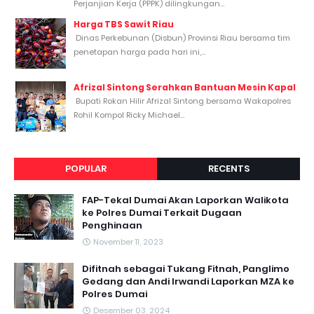
Perjanjian Kerja (PPPK) dilingkungan...
Harga TBS Sawit Riau
Dinas Perkebunan (Disbun) Provinsi Riau bersama tim
penetapan harga pada hari ini,...
Afrizal Sintong Serahkan Bantuan Mesin Kapal
Bupati Rokan Hilir Afrizal Sintong bersama Wakapolres
Rohil Kompol Ricky Michael...
POPULAR
RECENTS
FAP-Tekal Dumai Akan Laporkan Walikota
ke Polres Dumai Terkait Dugaan
Penghinaan
November 11, 2023
Difitnah sebagai Tukang Fitnah, Panglimo
Gedang dan Andi Irwandi Laporkan MZA ke
Polres Dumai
Desember 03, 2024