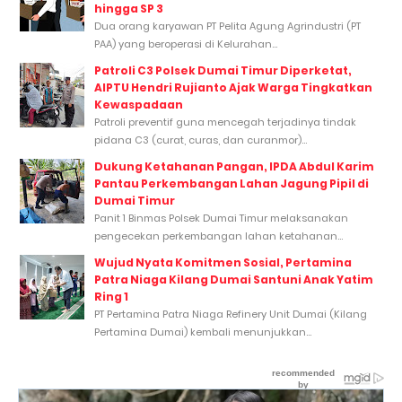
hingga SP 3
Dua orang karyawan PT Pelita Agung Agrindustri (PT
PAA) yang beroperasi di Kelurahan...
Patroli C3 Polsek Dumai Timur Diperketat,
AIPTU Hendri Rujianto Ajak Warga Tingkatkan
Kewaspadaan
Patroli preventif guna mencegah terjadinya tindak
pidana C3 (curat, curas, dan curanmor)...
Dukung Ketahanan Pangan, IPDA Abdul Karim
Pantau Perkembangan Lahan Jagung Pipil di
Dumai Timur
Panit 1 Binmas Polsek Dumai Timur melaksanakan
pengecekan perkembangan lahan ketahanan...
Wujud Nyata Komitmen Sosial, Pertamina
Patra Niaga Kilang Dumai Santuni Anak Yatim
Ring 1
PT Pertamina Patra Niaga Refinery Unit Dumai (Kilang
Pertamina Dumai) kembali menunjukkan...