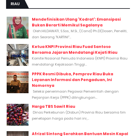
RIAU
Mendefinisikan Ulang 'Kodrat': Emansipasi
Bukan Berarti Memikul Segalanya
Oleh:HILDAWATI, S.Sos., M.Si., (Cand) Ph.D(Dosen, Peneliti,
dan Seorang "KARTINI"...
Ketua KNPI Provinsi Riau Fuad Santoso
Bersama Jajaran Mendatangi Kejati Riau
Komite Nasional Pemuda Indonesia (KNPI) Provinsi Riau
mendatangi Kejaksaan Tinggi...
PPPK Resmi Dibuka, Pemprov Riau Buka
Layanan Informasi dan Pengaduan, Ini
Nomornya
Seleksi penerimaan Pegawai Pemerintah dengan
Perjanjian Kerja (PPPK) dilingkungan...
Harga TBS Sawit Riau
Dinas Perkebunan (Disbun) Provinsi Riau bersama tim
penetapan harga pada hari ini,...
Afrizal Sintong Serahkan Bantuan Mesin Kapal