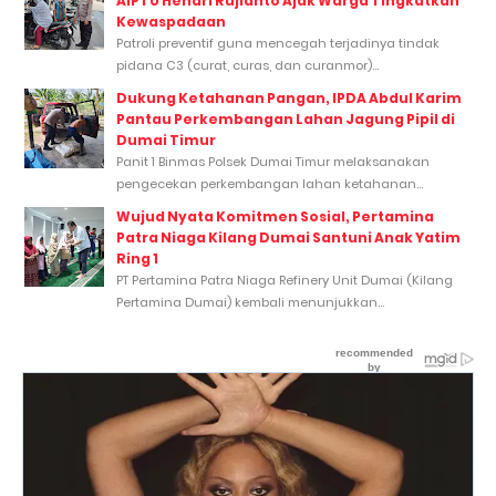
AIPTU Hendri Rujianto Ajak Warga Tingkatkan
Kewaspadaan
Patroli preventif guna mencegah terjadinya tindak
pidana C3 (curat, curas, dan curanmor)...
Dukung Ketahanan Pangan, IPDA Abdul Karim
Pantau Perkembangan Lahan Jagung Pipil di
Dumai Timur
Panit 1 Binmas Polsek Dumai Timur melaksanakan
pengecekan perkembangan lahan ketahanan...
Wujud Nyata Komitmen Sosial, Pertamina
Patra Niaga Kilang Dumai Santuni Anak Yatim
Ring 1
PT Pertamina Patra Niaga Refinery Unit Dumai (Kilang
Pertamina Dumai) kembali menunjukkan...