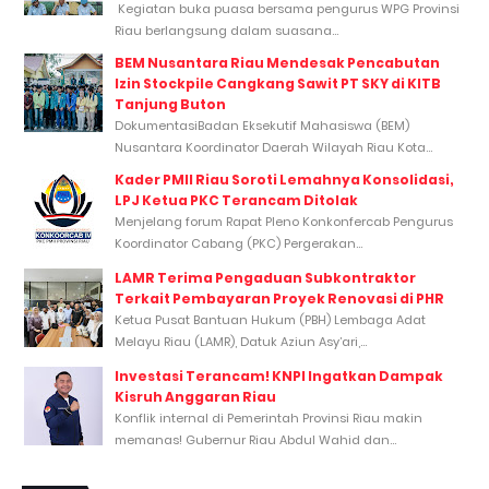
Kegiatan buka puasa bersama pengurus WPG Provinsi
Riau berlangsung dalam suasana...
BEM Nusantara Riau Mendesak Pencabutan
Izin Stockpile Cangkang Sawit PT SKY di KITB
Tanjung Buton
DokumentasiBadan Eksekutif Mahasiswa (BEM)
Nusantara Koordinator Daerah Wilayah Riau Kota...
Kader PMII Riau Soroti Lemahnya Konsolidasi,
LPJ Ketua PKC Terancam Ditolak
Menjelang forum Rapat Pleno Konkonfercab Pengurus
Koordinator Cabang (PKC) Pergerakan...
LAMR Terima Pengaduan Subkontraktor
Terkait Pembayaran Proyek Renovasi di PHR
Ketua Pusat Bantuan Hukum (PBH) Lembaga Adat
Melayu Riau (LAMR), Datuk Aziun Asy’ari,...
Investasi Terancam! KNPI Ingatkan Dampak
Kisruh Anggaran Riau
Konflik internal di Pemerintah Provinsi Riau makin
memanas! Gubernur Riau Abdul Wahid dan...