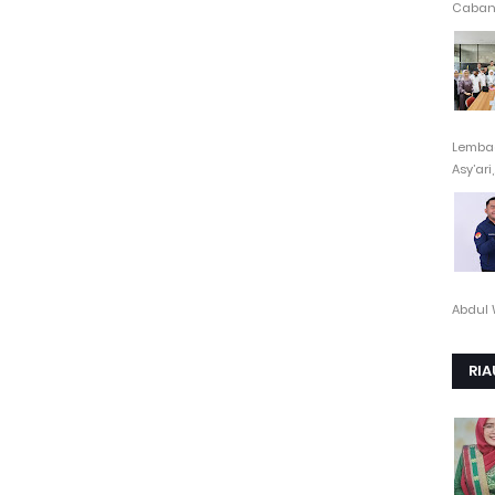
Cabang
Lembag
Asy’ari,.
Abdul 
RIA