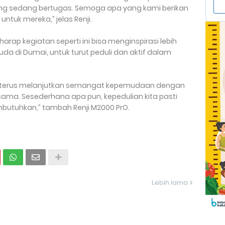
ng sedang bertugas. Semoga apa yang kami berikan
ntuk mereka,” jelas Renji.
arap kegiatan seperti ini bisa menginspirasi lebih
a di Dumai, untuk turut peduli dan aktif dalam
a terus melanjutkan semangat kepemudaan dengan
sama. Sesederhana apa pun, kepedulian kita pasti
butuhkan,” tambah Renji M2000 PrO.
Lebih lama