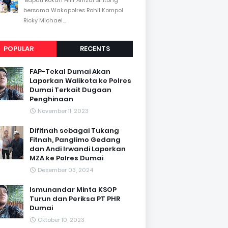
bersama Wakapolres Rohil Kompol
Ricky Michael...
POPULAR
RECENTS
FAP-Tekal Dumai Akan
Laporkan Walikota ke Polres
Dumai Terkait Dugaan
Penghinaan
November 11, 2023
Difitnah sebagai Tukang
Fitnah, Panglimo Gedang
dan Andi Irwandi Laporkan
MZA ke Polres Dumai
Desember 03, 2024
Ismunandar Minta KSOP
Turun dan Periksa PT PHR
Dumai
Oktober 10, 2023