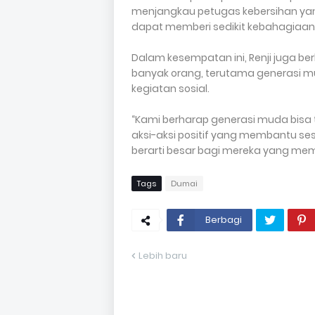
menjangkau petugas kebersihan ya
dapat memberi sedikit kebahagiaan u
Dalam kesempatan ini, Renji juga berh
banyak orang, terutama generasi mud
kegiatan sosial.
“Kami berharap generasi muda bis
aksi-aksi positif yang membantu se
berarti besar bagi mereka yang mem
Tags
Dumai
Berbagi
Lebih baru