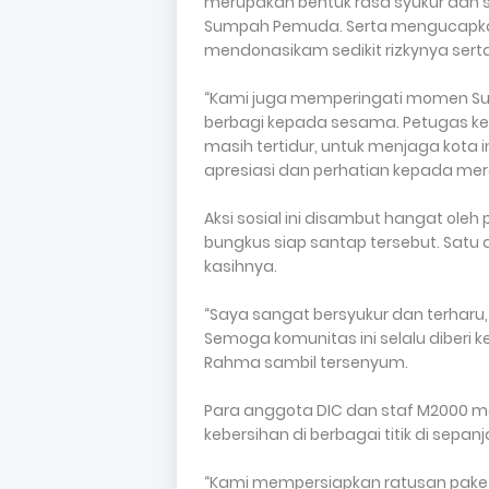
merupakan bentuk rasa syukur dan
Sumpah Pemuda. Serta mengucapkan
mendonasikam sedikit rizkynya serta
“Kami juga memperingati momen S
berbagi kepada sesama. Petugas keber
masih tertidur, untuk menjaga kota i
apresiasi dan perhatian kepada merek
Aksi sosial ini disambut hangat ole
bungkus siap santap tersebut. Satu
kasihnya.
“Saya sangat bersyukur dan terharu, 
Semoga komunitas ini selalu diberi 
Rahma sambil tersenyum.
Para anggota DIC dan staf M2000 
kebersihan di berbagai titik di sepanj
“Kami mempersiapkan ratusan paket