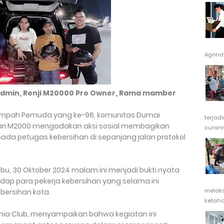
Agrindu
Admin, Renji M20000 Pro Owner, Rama mamber
umpah Pemuda yang ke-96, komunitas Dumai
terjad
dari M2000 mengadakan aksi sosial membagikan
curanm
da petugas kebersihan di sepanjang jalan protokol
u, 30 Oktober 2024 malam ini menjadi bukti nyata
ap para pekerja kebersihan yang selama ini
melak
bersihan kota.
ketaha
mnia Club, menyampaikan bahwa kegiatan ini