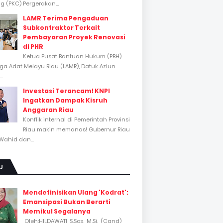
 (PKC) Pergerakan...
LAMR Terima Pengaduan
Subkontraktor Terkait
Pembayaran Proyek Renovasi
di PHR
Ketua Pusat Bantuan Hukum (PBH)
a Adat Melayu Riau (LAMR), Datuk Aziun
..
Investasi Terancam! KNPI
Ingatkan Dampak Kisruh
Anggaran Riau
Konflik internal di Pemerintah Provinsi
Riau makin memanas! Gubernur Riau
Wahid dan...
U
Mendefinisikan Ulang 'Kodrat':
Emansipasi Bukan Berarti
Memikul Segalanya
Oleh:HILDAWATI, S.Sos., M.Si., (Cand)