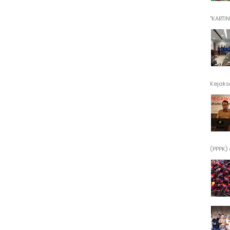
"KARTINI"
Kejaksa
(PPPK) 