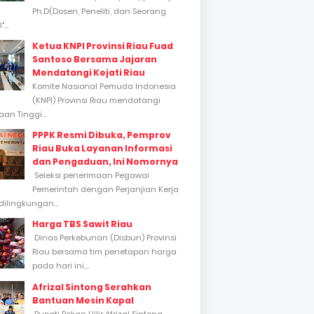
Ph.D(Dosen, Peneliti, dan Seorang
...
Ketua KNPI Provinsi Riau Fuad
Santoso Bersama Jajaran
Mendatangi Kejati Riau
Komite Nasional Pemuda Indonesia
(KNPI) Provinsi Riau mendatangi
an Tinggi...
PPPK Resmi Dibuka, Pemprov
Riau Buka Layanan Informasi
dan Pengaduan, Ini Nomornya
Seleksi penerimaan Pegawai
Pemerintah dengan Perjanjian Kerja
dilingkungan...
Harga TBS Sawit Riau
Dinas Perkebunan (Disbun) Provinsi
Riau bersama tim penetapan harga
pada hari ini,...
Afrizal Sintong Serahkan
Bantuan Mesin Kapal
Bupati Rokan Hilir Afrizal Sintong