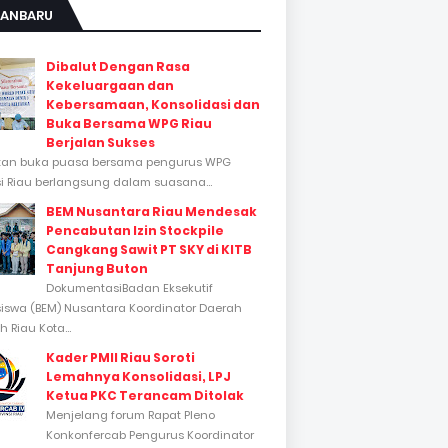
KANBARU
Dibalut Dengan Rasa
Kekeluargaan dan
Kebersamaan, Konsolidasi dan
Buka Bersama WPG Riau
Berjalan Sukses
tan buka puasa bersama pengurus WPG
si Riau berlangsung dalam suasana...
BEM Nusantara Riau Mendesak
Pencabutan Izin Stockpile
Cangkang Sawit PT SKY di KITB
Tanjung Buton
DokumentasiBadan Eksekutif
swa (BEM) Nusantara Koordinator Daerah
 Riau Kota...
Kader PMII Riau Soroti
Lemahnya Konsolidasi, LPJ
Ketua PKC Terancam Ditolak
Menjelang forum Rapat Pleno
Konkonfercab Pengurus Koordinator