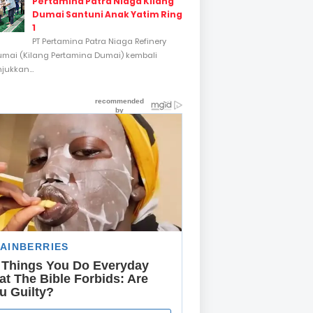
Pertamina Patra Niaga Kilang
Dumai Santuni Anak Yatim Ring
1
PT Pertamina Patra Niaga Refinery
umai (Kilang Pertamina Dumai) kembali
ukkan...