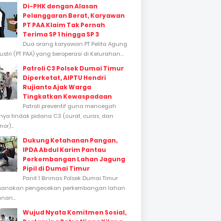
Di-PHK dengan Alasan
Pelanggaran Berat, Karyawan
PT PAA Klaim Tak Pernah
Terima SP 1 hingga SP 3
Dua orang karyawan PT Pelita Agung
stri (PT PAA) yang beroperasi di Kelurahan...
Patroli C3 Polsek Dumai Timur
Diperketat, AIPTU Hendri
Rujianto Ajak Warga
Tingkatkan Kewaspadaan
Patroli preventif guna mencegah
inya tindak pidana C3 (curat, curas, dan
or)...
Dukung Ketahanan Pangan,
IPDA Abdul Karim Pantau
Perkembangan Lahan Jagung
Pipil di Dumai Timur
Panit 1 Binmas Polsek Dumai Timur
sanakan pengecekan perkembangan lahan
nan...
Wujud Nyata Komitmen Sosial,