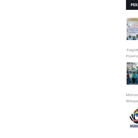
PE
Kegia
Provin
Mahasi
Wilayah