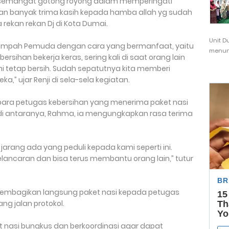
 semangat gotong royong dalam memperingati
 banyak trima kasih kepada hamba allah yg sudah
 rekan rekan Dj di Kota Dumai.
Unit D
umpah Pemuda dengan cara yang bermanfaat, yaitu
menunj
sihan bekerja keras, sering kali di saat orang lain
ni tetap bersih. Sudah sepatutnya kita memberi
a,” ujar Renji di sela-sela kegiatan.
h para petugas kebersihan yang menerima paket nasi
 di antaranya, Rahma, ia mengungkapkan rasa terima
jarang ada yang peduli kepada kami seperti ini.
kelancaran dan bisa terus membantu orang lain,” tutur
membagikan langsung paket nasi kepada petugas
ang jalan protokol.
 nasi bungkus dan berkoordinasi agar dapat