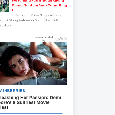
Pertamina Patra Niaga Kilang
Dumai Santuni Anak Yatim Ring
1
PT Pertamina Patra Niaga Refinery
umai (Kilang Pertamina Dumai) kembali
ukkan...