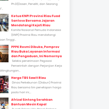
Ph.D(Dosen, Peneliti, dan Seorang
...
Ketua KNPI Provinsi Riau Fuad
Santoso Bersama Jajaran
Mendatangi Kejati Riau
Komite Nasional Pemuda Indonesia
(KNPI) Provinsi Riau mendatangi
an Tinggi...
PPPK Resmi Dibuka, Pemprov
Riau Buka Layanan Informasi
dan Pengaduan, Ini Nomornya
Seleksi penerimaan Pegawai
Pemerintah dengan Perjanjian Kerja
dilingkungan...
Harga TBS Sawit Riau
Dinas Perkebunan (Disbun) Provinsi
Riau bersama tim penetapan harga
pada hari ini,...
Afrizal Sintong Serahkan
Bantuan Mesin Kapal
Bupati Rokan Hilir Afrizal Sintong