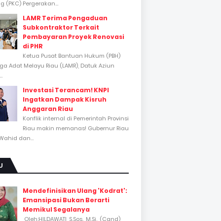
 (PKC) Pergerakan...
LAMR Terima Pengaduan
Subkontraktor Terkait
Pembayaran Proyek Renovasi
di PHR
Ketua Pusat Bantuan Hukum (PBH)
a Adat Melayu Riau (LAMR), Datuk Aziun
..
Investasi Terancam! KNPI
Ingatkan Dampak Kisruh
Anggaran Riau
Konflik internal di Pemerintah Provinsi
Riau makin memanas! Gubernur Riau
Wahid dan...
U
Mendefinisikan Ulang 'Kodrat':
Emansipasi Bukan Berarti
Memikul Segalanya
Oleh:HILDAWATI, S.Sos., M.Si., (Cand)