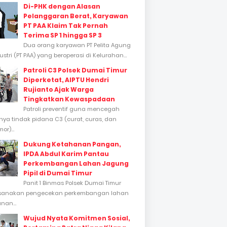
Di-PHK dengan Alasan
Pelanggaran Berat, Karyawan
PT PAA Klaim Tak Pernah
Terima SP 1 hingga SP 3
Dua orang karyawan PT Pelita Agung
stri (PT PAA) yang beroperasi di Kelurahan...
Patroli C3 Polsek Dumai Timur
Diperketat, AIPTU Hendri
Rujianto Ajak Warga
Tingkatkan Kewaspadaan
Patroli preventif guna mencegah
inya tindak pidana C3 (curat, curas, dan
or)...
Dukung Ketahanan Pangan,
IPDA Abdul Karim Pantau
Perkembangan Lahan Jagung
Pipil di Dumai Timur
Panit 1 Binmas Polsek Dumai Timur
sanakan pengecekan perkembangan lahan
nan...
Wujud Nyata Komitmen Sosial,