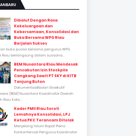
KANBARU
Dibalut Dengan Rasa
Kekeluargaan dan
Kebersamaan, Konsolidasi dan
Buka Bersama WPG Riau
Berjalan Sukses
tan buka puasa bersama pengurus WPG
si Riau berlangsung dalam suasana...
BEM Nusantara Riau Mendesak
Pencabutan Izin Stockpile
Cangkang Sawit PT SKY di KITB
Tanjung Buton
DokumentasiBadan Eksekutif
swa (BEM) Nusantara Koordinator Daerah
 Riau Kota...
Kader PMII Riau Soroti
Lemahnya Konsolidasi, LPJ
Ketua PKC Terancam Ditolak
Menjelang forum Rapat Pleno
Konkonfercab Pengurus Koordinator