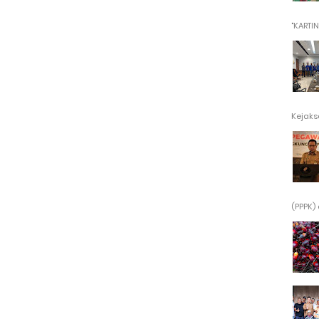
"KARTINI"
Kejaksa
(PPPK) 