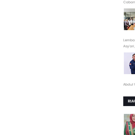
Cabang
Lembag
Asy’ari,.
Abdul 
RIA