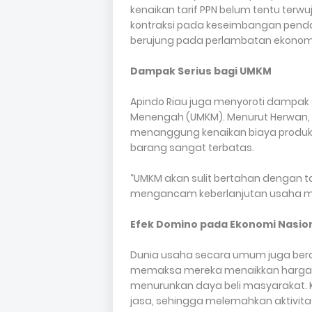
kenaikan tarif PPN belum tentu terwu
kontraksi pada keseimbangan pend
berujung pada perlambatan ekonomi
Dampak Serius bagi UMKM
Apindo Riau juga menyoroti dampak s
Menengah (UMKM). Menurut Herwan,
menanggung kenaikan biaya produk
barang sangat terbatas.
“UMKM akan sulit bertahan dengan t
mengancam keberlanjutan usaha m
Efek Domino pada Ekonomi Nasio
Dunia usaha secara umum juga berad
memaksa mereka menaikkan harga bar
menurunkan daya beli masyarakat. 
jasa, sehingga melemahkan aktivita