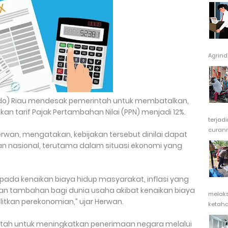
Agrindu
ndo) Riau mendesak pemerintah untuk membatalkan,
kan tarif Pajak Pertambahan Nilai (PPN) menjadi 12%.
terjad
curanm
Herwan, mengatakan, kebijakan tersebut dinilai dapat
 nasional, terutama dalam situasi ekonomi yang
pada kenaikan biaya hidup masyarakat, inflasi yang
eban tambahan bagi dunia usaha akibat kenaikan biaya
melak
litkan perekonomian,” ujar Herwan.
ketaha
tah untuk meningkatkan penerimaan negara melalui