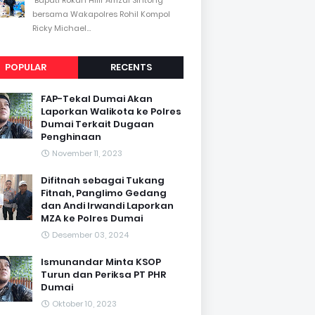
bersama Wakapolres Rohil Kompol
Ricky Michael...
POPULAR
RECENTS
FAP-Tekal Dumai Akan
Laporkan Walikota ke Polres
Dumai Terkait Dugaan
Penghinaan
November 11, 2023
Difitnah sebagai Tukang
Fitnah, Panglimo Gedang
dan Andi Irwandi Laporkan
MZA ke Polres Dumai
Desember 03, 2024
Ismunandar Minta KSOP
Turun dan Periksa PT PHR
Dumai
Oktober 10, 2023