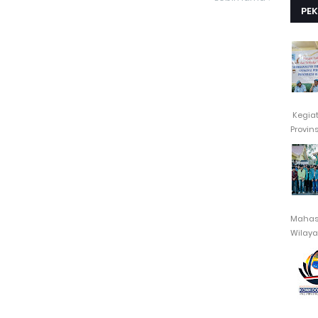
PE
Kegia
Provin
Mahasi
Wilayah