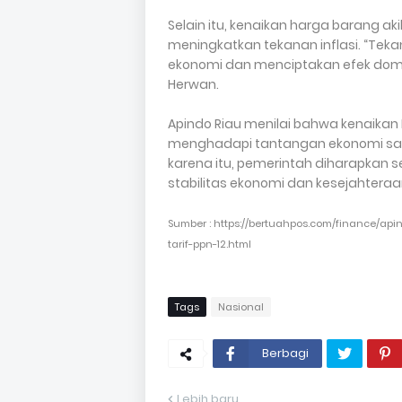
Selain itu, kenaikan harga barang aki
meningkatkan tekanan inflasi. “Tek
ekonomi dan menciptakan efek domin
Herwan.
Apindo Riau menilai bahwa kenaikan
menghadapi tantangan ekonomi saat i
karena itu, pemerintah diharapkan s
stabilitas ekonomi dan kesejahtera
Sumber : https://bertuahpos.com/finance/ap
tarif-ppn-12.html
Tags
Nasional
Berbagi
Lebih baru