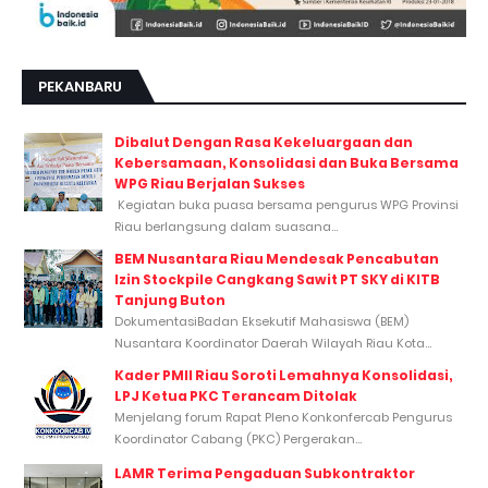
PEKANBARU
Dibalut Dengan Rasa Kekeluargaan dan
Kebersamaan, Konsolidasi dan Buka Bersama
WPG Riau Berjalan Sukses
Kegiatan buka puasa bersama pengurus WPG Provinsi
Riau berlangsung dalam suasana...
BEM Nusantara Riau Mendesak Pencabutan
Izin Stockpile Cangkang Sawit PT SKY di KITB
Tanjung Buton
DokumentasiBadan Eksekutif Mahasiswa (BEM)
Nusantara Koordinator Daerah Wilayah Riau Kota...
Kader PMII Riau Soroti Lemahnya Konsolidasi,
LPJ Ketua PKC Terancam Ditolak
Menjelang forum Rapat Pleno Konkonfercab Pengurus
Koordinator Cabang (PKC) Pergerakan...
LAMR Terima Pengaduan Subkontraktor