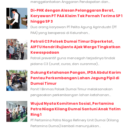
menggelontorkan Anggaran Pendapatan dan...
Di-PHK dengan Alasan Pelanggaran Berat,
Karyawan PT PAA Klaim Tak Pernah Terima SP 1
hingga SP 3
Dua orang karyawan PT Pelita Agung Agrindustri (PT
PAA) yang beroperasi di Kelurahan...
Patroli C3 Polsek Dumai Timur Diperketat,
AIPTU Hendri Rujianto Ajak Warga Tingkatkan
Kewaspadaan
Patroli preventif guna mencegah terjadinya tindak
pidana C3 (curat, curas, dan curanmor)...
Dukung Ketahanan Pangan, IPDA Abdul Karim
Pantau Perkembangan Lahan Jagung Pipil di
Dumai Timur
Panit 1 Binmas Polsek Dumai Timur melaksanakan
pengecekan perkembangan lahan ketahanan...
Wujud Nyata Komitmen Sosial, Pertamina
Patra Niaga Kilang Dumai Santuni Anak Yatim
Ring 1
PT Pertamina Patra Niaga Refinery Unit Dumai (Kilang
Pertamina Dumai) kembali menunjukkan...