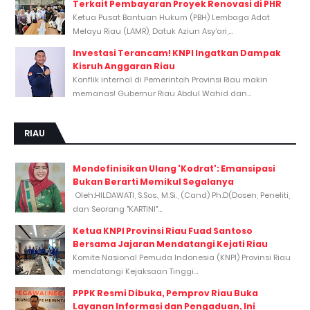
Terkait Pembayaran Proyek Renovasi di PHR
Ketua Pusat Bantuan Hukum (PBH) Lembaga Adat
Melayu Riau (LAMR), Datuk Aziun Asy’ari,...
Investasi Terancam! KNPI Ingatkan Dampak
Kisruh Anggaran Riau
Konflik internal di Pemerintah Provinsi Riau makin
memanas! Gubernur Riau Abdul Wahid dan...
RIAU
Mendefinisikan Ulang 'Kodrat': Emansipasi
Bukan Berarti Memikul Segalanya
Oleh:HILDAWATI, S.Sos., M.Si., (Cand) Ph.D(Dosen, Peneliti,
dan Seorang "KARTINI"...
Ketua KNPI Provinsi Riau Fuad Santoso
Bersama Jajaran Mendatangi Kejati Riau
Komite Nasional Pemuda Indonesia (KNPI) Provinsi Riau
mendatangi Kejaksaan Tinggi...
PPPK Resmi Dibuka, Pemprov Riau Buka
Layanan Informasi dan Pengaduan, Ini