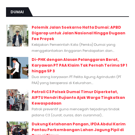
DUMAI
Polemik Jalan Soekarno Hatta Dumai: APBD
Digarap untuk Jalan Nasional Hingga Dugaan
Fee Proyek
Kebijakan Pemerintah Kota (Pemko) Dumai yang
menggelontorkan Anggaran Pendapatan dan...
Di-PHK dengan Alasan Pelanggaran Berat,
Karyawan PT PAA Klaim Tak Pernah Terima SP 1
hingga SP 3
Dua orang karyawan PT Pelita Agung Agrindustri (PT
PAA) yang beroperasi di Kelurahan...
Patroli C3 Polsek Dumai Timur Diperketat,
AIPTU Hendri Rujianto Ajak Warga Tingkatkan
Kewaspadaan
Patroli preventif guna mencegah terjadinya tindak
pidana C3 (curat, curas, dan curanmor)...
Dukung Ketahanan Pangan, IPDA Abdul Karim
Pantau Perkembangan Lahan Jagung Pipil di