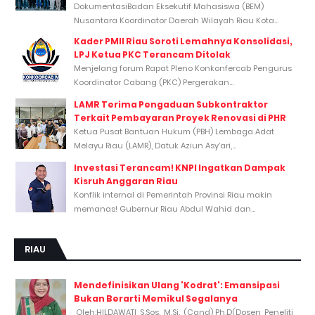
DokumentasiBadan Eksekutif Mahasiswa (BEM)
Nusantara Koordinator Daerah Wilayah Riau Kota...
Kader PMII Riau Soroti Lemahnya Konsolidasi,
LPJ Ketua PKC Terancam Ditolak
Menjelang forum Rapat Pleno Konkonfercab Pengurus
Koordinator Cabang (PKC) Pergerakan...
LAMR Terima Pengaduan Subkontraktor
Terkait Pembayaran Proyek Renovasi di PHR
Ketua Pusat Bantuan Hukum (PBH) Lembaga Adat
Melayu Riau (LAMR), Datuk Aziun Asy’ari,...
Investasi Terancam! KNPI Ingatkan Dampak
Kisruh Anggaran Riau
Konflik internal di Pemerintah Provinsi Riau makin
memanas! Gubernur Riau Abdul Wahid dan...
RIAU
Mendefinisikan Ulang 'Kodrat': Emansipasi
Bukan Berarti Memikul Segalanya
Oleh:HILDAWATI, S.Sos., M.Si., (Cand) Ph.D(Dosen, Peneliti,