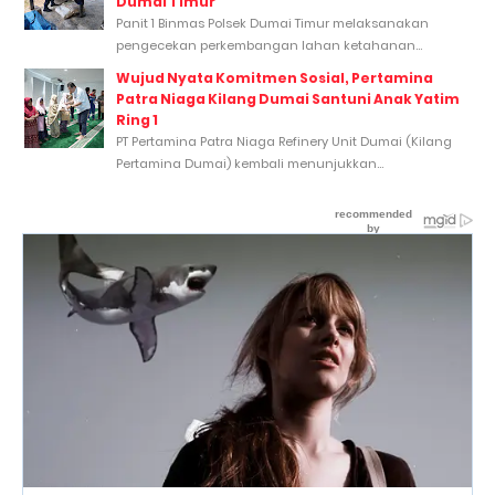
Dumai Timur
Panit 1 Binmas Polsek Dumai Timur melaksanakan
pengecekan perkembangan lahan ketahanan...
Wujud Nyata Komitmen Sosial, Pertamina
Patra Niaga Kilang Dumai Santuni Anak Yatim
Ring 1
PT Pertamina Patra Niaga Refinery Unit Dumai (Kilang
Pertamina Dumai) kembali menunjukkan...