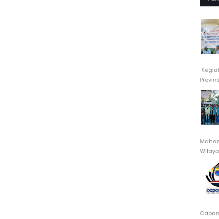
Kegia
Provin
Mahasi
Wilayah
Cabang