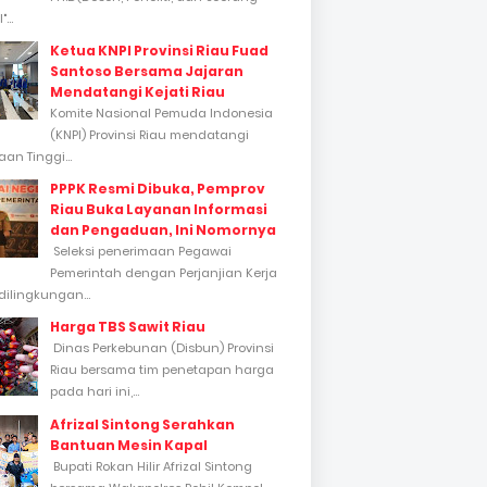
...
Ketua KNPI Provinsi Riau Fuad
Santoso Bersama Jajaran
Mendatangi Kejati Riau
Komite Nasional Pemuda Indonesia
(KNPI) Provinsi Riau mendatangi
an Tinggi...
PPPK Resmi Dibuka, Pemprov
Riau Buka Layanan Informasi
dan Pengaduan, Ini Nomornya
Seleksi penerimaan Pegawai
Pemerintah dengan Perjanjian Kerja
dilingkungan...
Harga TBS Sawit Riau
Dinas Perkebunan (Disbun) Provinsi
Riau bersama tim penetapan harga
pada hari ini,...
Afrizal Sintong Serahkan
Bantuan Mesin Kapal
Bupati Rokan Hilir Afrizal Sintong