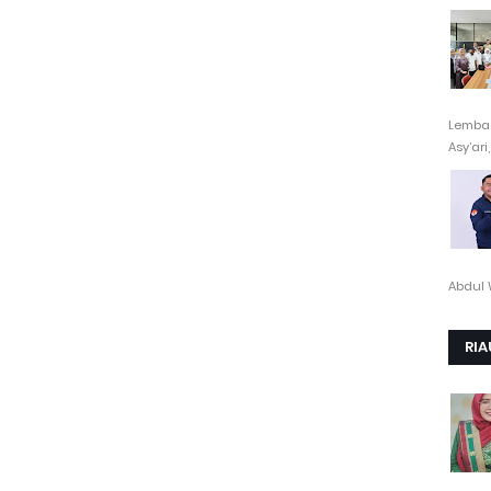
Lembag
Asy’ari,.
Abdul 
RIA