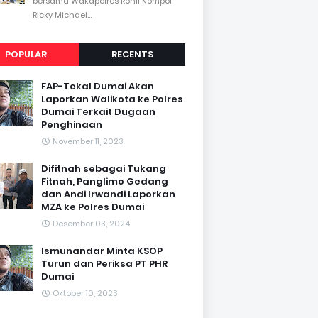
bersama Wakapolres Rohil Kompol
Ricky Michael...
POPULAR
RECENTS
FAP-Tekal Dumai Akan
Laporkan Walikota ke Polres
Dumai Terkait Dugaan
Penghinaan
November 11, 2023
Difitnah sebagai Tukang
Fitnah, Panglimo Gedang
dan Andi Irwandi Laporkan
MZA ke Polres Dumai
Desember 03, 2024
Ismunandar Minta KSOP
Turun dan Periksa PT PHR
Dumai
Oktober 10, 2023