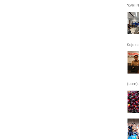
"KARTINI"
Kejaksa
(PPPK) 