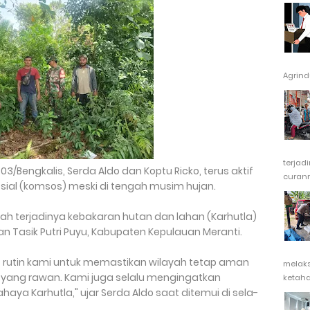
Agrindu
terjad
/Bengkalis, Serda Aldo dan Koptu Ricko, terus aktif
curanm
osial (komsos) meski di tengah musim hujan.
ah terjadinya kebakaran hutan dan lahan (Karhutla)
an Tasik Putri Puyu, Kabupaten Kepulauan Meranti.
as rutin kami untuk memastikan wilayah tetap aman
melak
tik yang rawan. Kami juga selalu mengingatkan
ketaha
aya Karhutla," ujar Serda Aldo saat ditemui di sela-