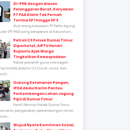
Di-PHK dengan Alasan
Pelanggaran Berat, Karyawan
PT PAA Klaim Tak Pernah
Terima SP 1 hingga SP 3
Dua orang karyawan PT Pelita Agung
stri (PT PAA) yang beroperasi di Kelurahan...
Patroli C3 Polsek Dumai Timur
Diperketat, AIPTU Hendri
Rujianto Ajak Warga
Tingkatkan Kewaspadaan
Patroli preventif guna mencegah
inya tindak pidana C3 (curat, curas, dan
or)...
Dukung Ketahanan Pangan,
IPDA Abdul Karim Pantau
Perkembangan Lahan Jagung
Pipil di Dumai Timur
Panit 1 Binmas Polsek Dumai Timur
sanakan pengecekan perkembangan lahan
nan...
Wujud Nyata Komitmen Sosial,