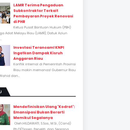
LAMR Terima Pengaduan
Subkontraktor Terkait
Pembayaran Proyek Renovasi
di PHR
Ketua Pusat Bantuan Hukum (PBH)
a Adat Melayu Riau (LAMR), Datuk Aziun
..
Investasi Terancam! KNPI
Ingatkan Dampak Kisruh
Anggaran Riau
Konflik internal di Pemerintah Provinsi
Riau makin memanas! Gubernur Riau
Wahid dan...
U
Mendefinisikan Ulang 'Kodrat':
Emansipasi Bukan Berarti
Memikul Segalanya
Oleh:HILDAWATI, S.Sos., M.Si., (Cand)
Ph.D(Dosen, Peneliti, dan Seorang