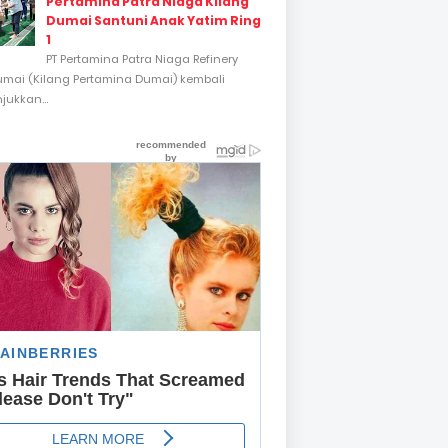
Pertamina Patra Niaga Kilang
Dumai Santuni Anak Yatim Ring
1
PT Pertamina Patra Niaga Refinery
umai (Kilang Pertamina Dumai) kembali
ukkan...