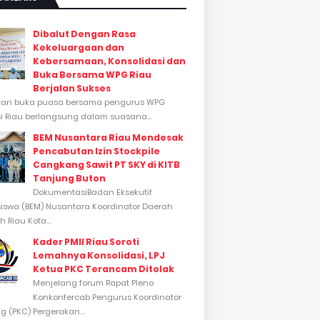
Dibalut Dengan Rasa
Kekeluargaan dan
Kebersamaan, Konsolidasi dan
Buka Bersama WPG Riau
Berjalan Sukses
tan buka puasa bersama pengurus WPG
si Riau berlangsung dalam suasana...
BEM Nusantara Riau Mendesak
Pencabutan Izin Stockpile
Cangkang Sawit PT SKY di KITB
Tanjung Buton
DokumentasiBadan Eksekutif
swa (BEM) Nusantara Koordinator Daerah
 Riau Kota...
Kader PMII Riau Soroti
Lemahnya Konsolidasi, LPJ
Ketua PKC Terancam Ditolak
Menjelang forum Rapat Pleno
Konkonfercab Pengurus Koordinator
 (PKC) Pergerakan...