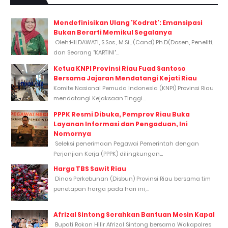
Mendefinisikan Ulang 'Kodrat': Emansipasi
Bukan Berarti Memikul Segalanya
Oleh:HILDAWATI, S.Sos., M.Si., (Cand) Ph.D(Dosen, Peneliti,
dan Seorang "KARTINI"...
Ketua KNPI Provinsi Riau Fuad Santoso
Bersama Jajaran Mendatangi Kejati Riau
Komite Nasional Pemuda Indonesia (KNPI) Provinsi Riau
mendatangi Kejaksaan Tinggi...
PPPK Resmi Dibuka, Pemprov Riau Buka
Layanan Informasi dan Pengaduan, Ini
Nomornya
Seleksi penerimaan Pegawai Pemerintah dengan
Perjanjian Kerja (PPPK) dilingkungan...
Harga TBS Sawit Riau
Dinas Perkebunan (Disbun) Provinsi Riau bersama tim
penetapan harga pada hari ini,...
Afrizal Sintong Serahkan Bantuan Mesin Kapal
Bupati Rokan Hilir Afrizal Sintong bersama Wakapolres