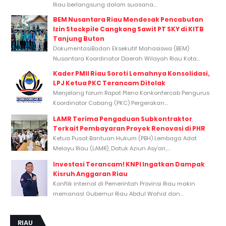
Riau berlangsung dalam suasana...
BEM Nusantara Riau Mendesak Pencabutan
Izin Stockpile Cangkang Sawit PT SKY di KITB
Tanjung Buton
DokumentasiBadan Eksekutif Mahasiswa (BEM)
Nusantara Koordinator Daerah Wilayah Riau Kota...
Kader PMII Riau Soroti Lemahnya Konsolidasi,
LPJ Ketua PKC Terancam Ditolak
Menjelang forum Rapat Pleno Konkonfercab Pengurus
Koordinator Cabang (PKC) Pergerakan...
LAMR Terima Pengaduan Subkontraktor
Terkait Pembayaran Proyek Renovasi di PHR
Ketua Pusat Bantuan Hukum (PBH) Lembaga Adat
Melayu Riau (LAMR), Datuk Aziun Asy’ari,...
Investasi Terancam! KNPI Ingatkan Dampak
Kisruh Anggaran Riau
Konflik internal di Pemerintah Provinsi Riau makin
memanas! Gubernur Riau Abdul Wahid dan...
RIAU