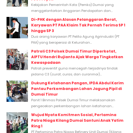
Kebijakan Pemerintah Kota (Pemko) Dumai yang
menggelontorkan Anggaran Pendapatan dan...
Di-PHK dengan Alasan Pelanggaran Berat,
Karyawan PT PAA Klaim Tak Pernah Terima SP 1
hingga SP 3
Dua orang karyawan PT Pelita Agung Agrindustri (PT
PAA) yang beroperasi di Kelurahan...
Patroli C3 Polsek Dumai Timur Diperketat,
AIPTU Hendri Rujianto Ajak Warga Tingkatkan
Kewaspadaan
Patroli preventif guna mencegah terjadinya tindak
pidana C3 (curat, curas, dan curanmor)...
Dukung Ketahanan Pangan, IPDA Abdul Karim
Pantau Perkembangan Lahan Jagung Pipil di
Dumai Timur
Panit 1 Binmas Polsek Dumai Timur melaksanakan
pengecekan perkembangan lahan ketahanan...
Wujud Nyata Komitmen Sosial, Pertamina
Patra Niaga Kilang Dumai Santuni Anak Yatim
Ring 1
PT Pertamina Patra Niaga Refinery Unit Dumai (Kilang