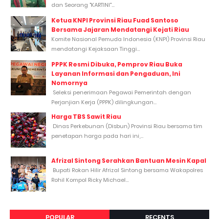
dan Seorang "KARTINI"...
Ketua KNPI Provinsi Riau Fuad Santoso
Bersama Jajaran Mendatangi Kejati Riau
Komite Nasional Pemuda Indonesia (KNPI) Provinsi Riau
mendatangi Kejaksaan Tinggi...
PPPK Resmi Dibuka, Pemprov Riau Buka
Layanan Informasi dan Pengaduan, Ini
Nomornya
Seleksi penerimaan Pegawai Pemerintah dengan
Perjanjian Kerja (PPPK) dilingkungan...
Harga TBS Sawit Riau
Dinas Perkebunan (Disbun) Provinsi Riau bersama tim
penetapan harga pada hari ini,...
Afrizal Sintong Serahkan Bantuan Mesin Kapal
Bupati Rokan Hilir Afrizal Sintong bersama Wakapolres
Rohil Kompol Ricky Michael...
POPULAR
RECENTS