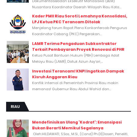
DokumentasiBadan Eksekutif Mahasiswa (BEM)
Nusantara Koordinator Daerah Wilayah Riau Kota...
Kader PMII Riau Soroti Lemahnya Konsolidasi,
LPJ Ketua PKC Terancam Ditolak
Menjelang forum Rapat Pleno Konkonfercab Pengurus
Koordinator Cabang (PKC) Pergerakan...
LAMR Terima Pengaduan Subkontraktor
Terkait Pembayaran Proyek Renovasi di PHR
Ketua Pusat Bantuan Hukum (PBH) Lembaga Adat
Melayu Riau (LAMR), Datuk Aziun Asy’ari,...
Investasi Terancam! KNPI Ingatkan Dampak
Kisruh Anggaran Riau
Konflik internal di Pemerintah Provinsi Riau makin
memanas! Gubernur Riau Abdul Wahid dan...
RIAU
Mendefinisikan Ulang 'Kodrat': Emansipasi
Bukan Berarti Memikul Segalanya
Oleh:HILDAWATI, S.Sos., M.Si., (Cand) Ph.D(Dosen, Peneliti,