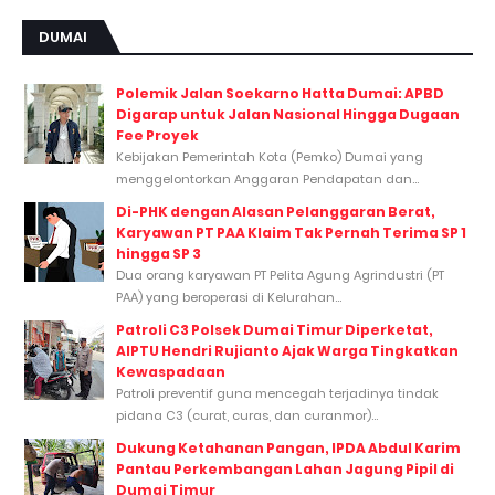
DUMAI
Polemik Jalan Soekarno Hatta Dumai: APBD
Digarap untuk Jalan Nasional Hingga Dugaan
Fee Proyek
Kebijakan Pemerintah Kota (Pemko) Dumai yang
menggelontorkan Anggaran Pendapatan dan...
Di-PHK dengan Alasan Pelanggaran Berat,
Karyawan PT PAA Klaim Tak Pernah Terima SP 1
hingga SP 3
Dua orang karyawan PT Pelita Agung Agrindustri (PT
PAA) yang beroperasi di Kelurahan...
Patroli C3 Polsek Dumai Timur Diperketat,
AIPTU Hendri Rujianto Ajak Warga Tingkatkan
Kewaspadaan
Patroli preventif guna mencegah terjadinya tindak
pidana C3 (curat, curas, dan curanmor)...
Dukung Ketahanan Pangan, IPDA Abdul Karim
Pantau Perkembangan Lahan Jagung Pipil di
Dumai Timur