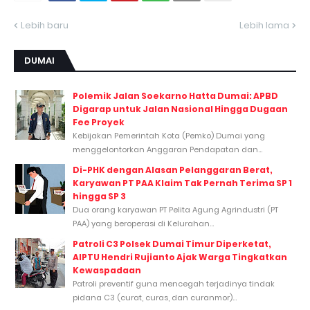
Lebih baru
Lebih lama
DUMAI
Polemik Jalan Soekarno Hatta Dumai: APBD
Digarap untuk Jalan Nasional Hingga Dugaan
Fee Proyek
Kebijakan Pemerintah Kota (Pemko) Dumai yang
menggelontorkan Anggaran Pendapatan dan...
Di-PHK dengan Alasan Pelanggaran Berat,
Karyawan PT PAA Klaim Tak Pernah Terima SP 1
hingga SP 3
Dua orang karyawan PT Pelita Agung Agrindustri (PT
PAA) yang beroperasi di Kelurahan...
Patroli C3 Polsek Dumai Timur Diperketat,
AIPTU Hendri Rujianto Ajak Warga Tingkatkan
Kewaspadaan
Patroli preventif guna mencegah terjadinya tindak
pidana C3 (curat, curas, dan curanmor)...