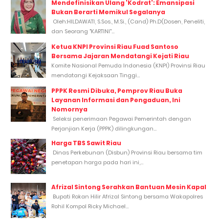
Mendefinisikan Ulang 'Kodrat': Emansipasi
Bukan Berarti Memikul Segalanya
Oleh:HILDAWATI, S.Sos., M.Si., (Cand) Ph.D(Dosen, Peneliti,
dan Seorang "KARTINI"...
Ketua KNPI Provinsi Riau Fuad Santoso
Bersama Jajaran Mendatangi Kejati Riau
Komite Nasional Pemuda Indonesia (KNPI) Provinsi Riau
mendatangi Kejaksaan Tinggi...
PPPK Resmi Dibuka, Pemprov Riau Buka
Layanan Informasi dan Pengaduan, Ini
Nomornya
Seleksi penerimaan Pegawai Pemerintah dengan
Perjanjian Kerja (PPPK) dilingkungan...
Harga TBS Sawit Riau
Dinas Perkebunan (Disbun) Provinsi Riau bersama tim
penetapan harga pada hari ini,...
Afrizal Sintong Serahkan Bantuan Mesin Kapal
Bupati Rokan Hilir Afrizal Sintong bersama Wakapolres
Rohil Kompol Ricky Michael...