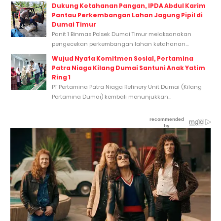
Dukung Ketahanan Pangan, IPDA Abdul Karim
Pantau Perkembangan Lahan Jagung Pipil di
Dumai Timur
Panit 1 Binmas Polsek Dumai Timur melaksanakan
pengecekan perkembangan lahan ketahanan...
Wujud Nyata Komitmen Sosial, Pertamina
Patra Niaga Kilang Dumai Santuni Anak Yatim
Ring 1
PT Pertamina Patra Niaga Refinery Unit Dumai (Kilang
Pertamina Dumai) kembali menunjukkan...