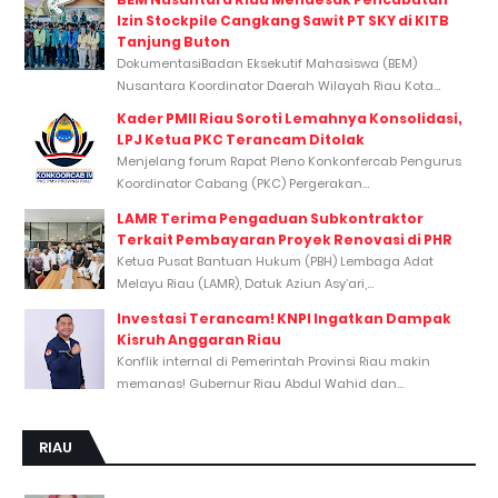
Izin Stockpile Cangkang Sawit PT SKY di KITB
Tanjung Buton
DokumentasiBadan Eksekutif Mahasiswa (BEM)
Nusantara Koordinator Daerah Wilayah Riau Kota...
Kader PMII Riau Soroti Lemahnya Konsolidasi,
LPJ Ketua PKC Terancam Ditolak
Menjelang forum Rapat Pleno Konkonfercab Pengurus
Koordinator Cabang (PKC) Pergerakan...
LAMR Terima Pengaduan Subkontraktor
Terkait Pembayaran Proyek Renovasi di PHR
Ketua Pusat Bantuan Hukum (PBH) Lembaga Adat
Melayu Riau (LAMR), Datuk Aziun Asy’ari,...
Investasi Terancam! KNPI Ingatkan Dampak
Kisruh Anggaran Riau
Konflik internal di Pemerintah Provinsi Riau makin
memanas! Gubernur Riau Abdul Wahid dan...
RIAU