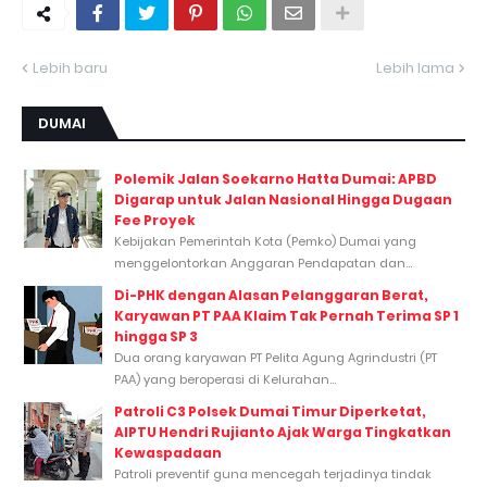
Lebih baru
Lebih lama
DUMAI
Polemik Jalan Soekarno Hatta Dumai: APBD
Digarap untuk Jalan Nasional Hingga Dugaan
Fee Proyek
Kebijakan Pemerintah Kota (Pemko) Dumai yang
menggelontorkan Anggaran Pendapatan dan...
Di-PHK dengan Alasan Pelanggaran Berat,
Karyawan PT PAA Klaim Tak Pernah Terima SP 1
hingga SP 3
Dua orang karyawan PT Pelita Agung Agrindustri (PT
PAA) yang beroperasi di Kelurahan...
Patroli C3 Polsek Dumai Timur Diperketat,
AIPTU Hendri Rujianto Ajak Warga Tingkatkan
Kewaspadaan
Patroli preventif guna mencegah terjadinya tindak