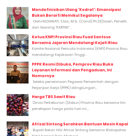
Mendefinisikan Ulang 'Kodrat': Emansipasi
Bukan Berarti Memikul Segalanya
Oleh:HILDAWATI, S.Sos., M.Si., (Cand) Ph.D(Dosen, Peneliti,
dan Seorang "KARTINI"...
Ketua KNPI Provinsi Riau Fuad Santoso
Bersama Jajaran Mendatangi Kejati Riau
Komite Nasional Pemuda Indonesia (KNPI) Provinsi Riau
mendatangi Kejaksaan Tinggi...
PPPK Resmi Dibuka, Pemprov Riau Buka
Layanan Informasi dan Pengaduan, Ini
Nomornya
Seleksi penerimaan Pegawai Pemerintah dengan
Perjanjian Kerja (PPPK) dilingkungan...
Harga TBS Sawit Riau
Dinas Perkebunan (Disbun) Provinsi Riau bersama tim
penetapan harga pada hari ini,...
Afrizal Sintong Serahkan Bantuan Mesin Kapal
Bupati Rokan Hilir Afrizal Sintong bersama Wakapolres
Rohil Kompol Ricky Michael...