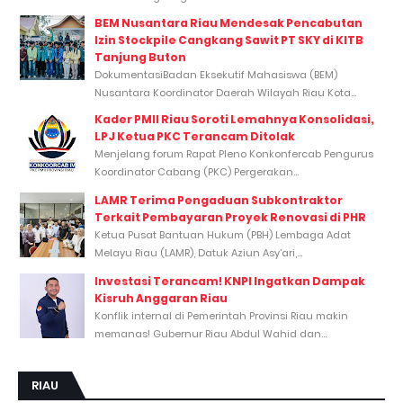
BEM Nusantara Riau Mendesak Pencabutan
Izin Stockpile Cangkang Sawit PT SKY di KITB
Tanjung Buton
DokumentasiBadan Eksekutif Mahasiswa (BEM)
Nusantara Koordinator Daerah Wilayah Riau Kota...
Kader PMII Riau Soroti Lemahnya Konsolidasi,
LPJ Ketua PKC Terancam Ditolak
Menjelang forum Rapat Pleno Konkonfercab Pengurus
Koordinator Cabang (PKC) Pergerakan...
LAMR Terima Pengaduan Subkontraktor
Terkait Pembayaran Proyek Renovasi di PHR
Ketua Pusat Bantuan Hukum (PBH) Lembaga Adat
Melayu Riau (LAMR), Datuk Aziun Asy’ari,...
Investasi Terancam! KNPI Ingatkan Dampak
Kisruh Anggaran Riau
Konflik internal di Pemerintah Provinsi Riau makin
memanas! Gubernur Riau Abdul Wahid dan...
RIAU