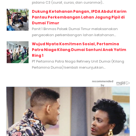
pidana C3 (curat, curas, dan curanmor)...
Dukung Ketahanan Pangan, IPDA Abdul Karim
Pantau Perkembangan Lahan Jagung Pipil di
Dumai Timur
Panit 1 Binmas Polsek Dumai Timur melaksanakan
pengecekan perkembangan lahan ketahanan...
Wujud Nyata Komitmen Sosial, Pertamina
Patra Niaga Kilang Dumai Santuni Anak Yatim
Ring 1
PT Pertamina Patra Niaga Refinery Unit Dumai (Kilang
Pertamina Dumai) kembali menunjukkan...