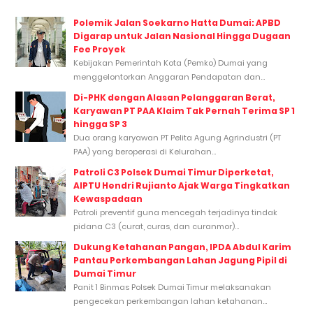
Polemik Jalan Soekarno Hatta Dumai: APBD
Digarap untuk Jalan Nasional Hingga Dugaan
Fee Proyek
Kebijakan Pemerintah Kota (Pemko) Dumai yang
menggelontorkan Anggaran Pendapatan dan...
Di-PHK dengan Alasan Pelanggaran Berat,
Karyawan PT PAA Klaim Tak Pernah Terima SP 1
hingga SP 3
Dua orang karyawan PT Pelita Agung Agrindustri (PT
PAA) yang beroperasi di Kelurahan...
Patroli C3 Polsek Dumai Timur Diperketat,
AIPTU Hendri Rujianto Ajak Warga Tingkatkan
Kewaspadaan
Patroli preventif guna mencegah terjadinya tindak
pidana C3 (curat, curas, dan curanmor)...
Dukung Ketahanan Pangan, IPDA Abdul Karim
Pantau Perkembangan Lahan Jagung Pipil di
Dumai Timur
Panit 1 Binmas Polsek Dumai Timur melaksanakan
pengecekan perkembangan lahan ketahanan...