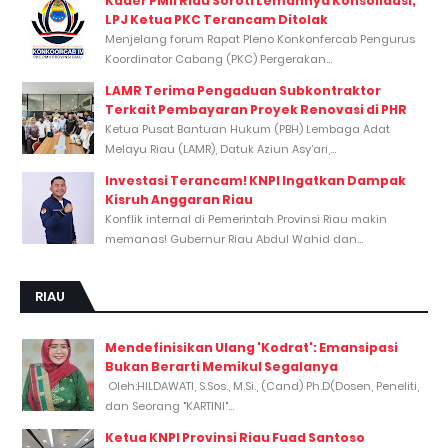
Kader PMII Riau Soroti Lemahnya Konsolidasi,
LPJ Ketua PKC Terancam Ditolak
Menjelang forum Rapat Pleno Konkonfercab Pengurus
Koordinator Cabang (PKC) Pergerakan...
LAMR Terima Pengaduan Subkontraktor
Terkait Pembayaran Proyek Renovasi di PHR
Ketua Pusat Bantuan Hukum (PBH) Lembaga Adat
Melayu Riau (LAMR), Datuk Aziun Asy’ari,...
Investasi Terancam! KNPI Ingatkan Dampak
Kisruh Anggaran Riau
Konflik internal di Pemerintah Provinsi Riau makin
memanas! Gubernur Riau Abdul Wahid dan...
RIAU
Mendefinisikan Ulang 'Kodrat': Emansipasi
Bukan Berarti Memikul Segalanya
Oleh:HILDAWATI, S.Sos., M.Si., (Cand) Ph.D(Dosen, Peneliti,
dan Seorang "KARTINI"...
Ketua KNPI Provinsi Riau Fuad Santoso