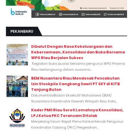
PEKANBARU
Dibalut Dengan Rasa Kekeluargaan dan
Kebersamaan, Konsolidasi dan Buka Bersama
WPG Riau Berjalan Sukses
Kegiatan buka puasa bersama pengurus WPG Provinsi
Riau berlangsung dalam suasana...
BEM Nusantara Riau Mendesak Pencabutan
Izin Stockpile Cangkang Sawit PT SKY di KITB
Tanjung Buton
DokumentasiBadan Eksekutif Mahasiswa (BEM)
Nusantara Koordinator Daerah Wilayah Riau Kota...
Kader PMII Riau Soroti Lemahnya Konsolidasi,
LPJ Ketua PKC Terancam Ditolak
Menjelang forum Rapat Pleno Konkonfercab Pengurus
Koordinator Cabang (PKC) Pergerakan...