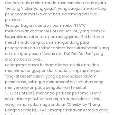
dan kelemahan cinta muda, menceritakan kisah nyata
tentang “naksir yang gagal”, yang sangat menarik bagi
penggemar mereka yang berusia remaja dan dua
puluhan.
Sebagai bagian dari promosi mereka, STAYC
meluncurkan chatbot AI ‘Dot Dot Dot Bot’, yang memicu
kegembiraan di antara para penggemar. Bot bertema
merah muda yang lucu ini mengundang para
penggemar untuk terlibat dalam “konsultasi naksir” yang
unik, dengan pesan “Jawab aku, Dot Dot Dot Bot” yang
ditampilkan di layar.
Penggemar dapat berbagi dilema terkait cinta dan
menerima tanggapan dari chatbot, lengkap dengan
“tingkat keberhasilan” yang dipersonalisasi dalam
persentase, sehingga menambahkan sentuhan yang
menyenangkan pada pengalaman tersebut.
“…l (Dot Dot Dot)” menandai perilisan pertama STAYC
sejak album penuh Metamorphic pada bulan Juli lalu,
yang menampilkan lagu andalan ‘Cheeky Icy Thang’.
Dengan single ini, STAYC memperkenalkan estetika yang