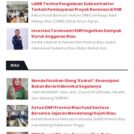
LAMR Terima Pengaduan Subkontraktor
Terkait Pembayaran Proyek Renovasi di PHR
Ketua Pusat Bantuan Hukum (PBH) Lembaga Adat
Melayu Riau (LAMR), Datuk Aziun Asy’ari,...
Investasi Terancam! KNPI Ingatkan Dampak
Kisruh Anggaran Riau
Konflik internal di Pemerintah Provinsi Riau makin
memanas! Gubernur Riau Abdul Wahid dan...
RIAU
Mendefinisikan Ulang 'Kodrat': Emansipasi
Bukan Berarti Memikul Segalanya
Oleh:HILDAWATI, S.Sos., M.Si., (Cand) Ph.D(Dosen, Peneliti,
dan Seorang "KARTINI"...
Ketua KNPI Provinsi Riau Fuad Santoso
Bersama Jajaran Mendatangi Kejati Riau
Komite Nasional Pemuda Indonesia (KNPI) Provinsi Riau
mendatangi Kejaksaan Tinggi...