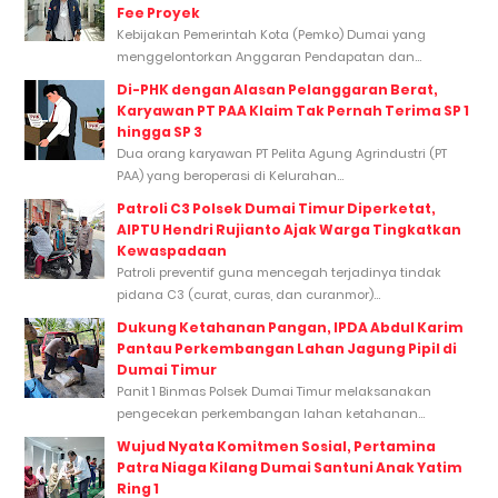
Fee Proyek
Kebijakan Pemerintah Kota (Pemko) Dumai yang
menggelontorkan Anggaran Pendapatan dan...
Di-PHK dengan Alasan Pelanggaran Berat,
Karyawan PT PAA Klaim Tak Pernah Terima SP 1
hingga SP 3
Dua orang karyawan PT Pelita Agung Agrindustri (PT
PAA) yang beroperasi di Kelurahan...
Patroli C3 Polsek Dumai Timur Diperketat,
AIPTU Hendri Rujianto Ajak Warga Tingkatkan
Kewaspadaan
Patroli preventif guna mencegah terjadinya tindak
pidana C3 (curat, curas, dan curanmor)...
Dukung Ketahanan Pangan, IPDA Abdul Karim
Pantau Perkembangan Lahan Jagung Pipil di
Dumai Timur
Panit 1 Binmas Polsek Dumai Timur melaksanakan
pengecekan perkembangan lahan ketahanan...
Wujud Nyata Komitmen Sosial, Pertamina
Patra Niaga Kilang Dumai Santuni Anak Yatim
Ring 1