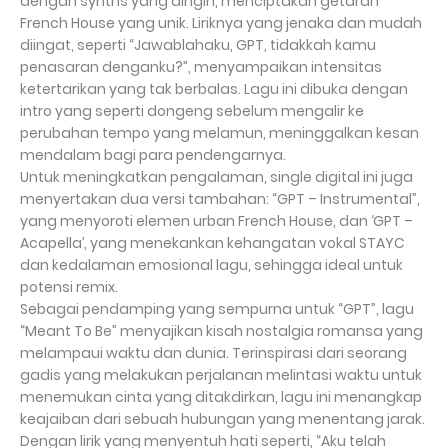
dengan synths yang dingin, menciptakan getaran
French House yang unik. Liriknya yang jenaka dan mudah
diingat, seperti “Jawablahaku, GPT, tidakkah kamu
penasaran denganku?”, menyampaikan intensitas
ketertarikan yang tak berbalas. Lagu ini dibuka dengan
intro yang seperti dongeng sebelum mengalir ke
perubahan tempo yang melamun, meninggalkan kesan
mendalam bagi para pendengarnya.
Untuk meningkatkan pengalaman, single digital ini juga
menyertakan dua versi tambahan: “GPT – Instrumental”,
yang menyoroti elemen urban French House, dan ‘GPT –
Acapella’, yang menekankan kehangatan vokal STAYC
dan kedalaman emosional lagu, sehingga ideal untuk
potensi remix.
Sebagai pendamping yang sempurna untuk “GPT”, lagu
“Meant To Be” menyajikan kisah nostalgia romansa yang
melampaui waktu dan dunia. Terinspirasi dari seorang
gadis yang melakukan perjalanan melintasi waktu untuk
menemukan cinta yang ditakdirkan, lagu ini menangkap
keajaiban dari sebuah hubungan yang menentang jarak.
Dengan lirik yang menyentuh hati seperti, “Aku telah