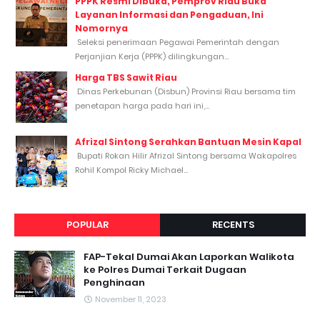
PPPK Resmi Dibuka, Pemprov Riau Buka
Layanan Informasi dan Pengaduan, Ini
Nomornya
Seleksi penerimaan Pegawai Pemerintah dengan
Perjanjian Kerja (PPPK) dilingkungan...
Harga TBS Sawit Riau
Dinas Perkebunan (Disbun) Provinsi Riau bersama tim
penetapan harga pada hari ini,...
Afrizal Sintong Serahkan Bantuan Mesin Kapal
Bupati Rokan Hilir Afrizal Sintong bersama Wakapolres
Rohil Kompol Ricky Michael...
POPULAR
RECENTS
FAP-Tekal Dumai Akan Laporkan Walikota
ke Polres Dumai Terkait Dugaan
Penghinaan
November 11, 2023