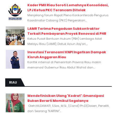
Kader PMII Riau Soroti Lemahnya Konsolidasi,
LPJ Ketua PKC Terancam Ditolak
Menjelang forum Rapat Pleno Konkonfercab Pengurus
Koordinator Cabang (PKC) Pergerakan...
LAMR Terima Pengaduan Subkontraktor
Terkait Pembayaran Proyek Renovasi di PHR
Ketua Pusat Bantuan Hukum (PBH) Lembaga Adat
Melayu Riau (LAMR), Datuk Aziun Asy’ari,...
Investasi Terancam! KNPI Ingatkan Dampak
Kisruh Anggaran Riau
Konflik internal di Pemerintah Provinsi Riau makin
memanas! Gubernur Riau Abdul Wahid dan...
RIAU
Mendefinisikan Ulang 'Kodrat': Emansipasi
Bukan Berarti Memikul Segalanya
Oleh:HILDAWATI, S.Sos., M.Si., (Cand) Ph.D(Dosen, Peneliti,
dan Seorang "KARTINI"...