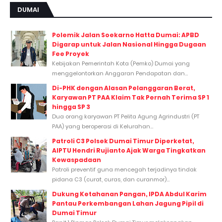
DUMAI
Polemik Jalan Soekarno Hatta Dumai: APBD
Digarap untuk Jalan Nasional Hingga Dugaan
Fee Proyek
Kebijakan Pemerintah Kota (Pemko) Dumai yang
menggelontorkan Anggaran Pendapatan dan...
Di-PHK dengan Alasan Pelanggaran Berat,
Karyawan PT PAA Klaim Tak Pernah Terima SP 1
hingga SP 3
Dua orang karyawan PT Pelita Agung Agrindustri (PT
PAA) yang beroperasi di Kelurahan...
Patroli C3 Polsek Dumai Timur Diperketat,
AIPTU Hendri Rujianto Ajak Warga Tingkatkan
Kewaspadaan
Patroli preventif guna mencegah terjadinya tindak
pidana C3 (curat, curas, dan curanmor)...
Dukung Ketahanan Pangan, IPDA Abdul Karim
Pantau Perkembangan Lahan Jagung Pipil di
Dumai Timur