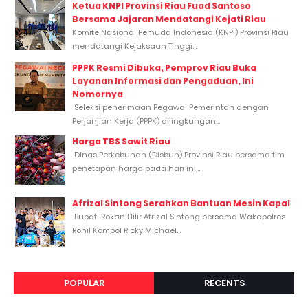
Ketua KNPI Provinsi Riau Fuad Santoso
Bersama Jajaran Mendatangi Kejati Riau
Komite Nasional Pemuda Indonesia (KNPI) Provinsi Riau
mendatangi Kejaksaan Tinggi...
PPPK Resmi Dibuka, Pemprov Riau Buka
Layanan Informasi dan Pengaduan, Ini
Nomornya
Seleksi penerimaan Pegawai Pemerintah dengan
Perjanjian Kerja (PPPK) dilingkungan...
Harga TBS Sawit Riau
Dinas Perkebunan (Disbun) Provinsi Riau bersama tim
penetapan harga pada hari ini,...
Afrizal Sintong Serahkan Bantuan Mesin Kapal
Bupati Rokan Hilir Afrizal Sintong bersama Wakapolres
Rohil Kompol Ricky Michael...
POPULAR
RECENTS