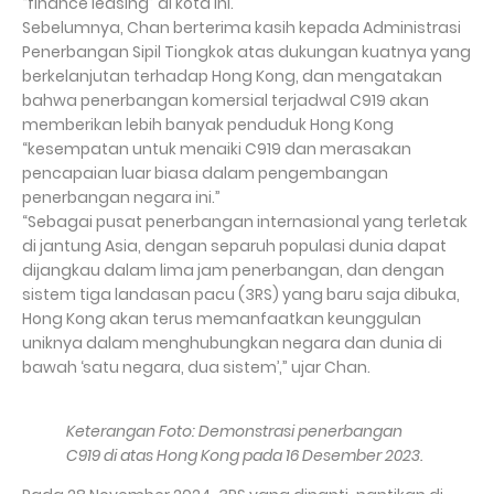
“finance leasing” di kota ini.
Sebelumnya, Chan berterima kasih kepada Administrasi
Penerbangan Sipil Tiongkok atas dukungan kuatnya yang
berkelanjutan terhadap Hong Kong, dan mengatakan
bahwa penerbangan komersial terjadwal C919 akan
memberikan lebih banyak penduduk Hong Kong
“kesempatan untuk menaiki C919 dan merasakan
pencapaian luar biasa dalam pengembangan
penerbangan negara ini.”
“Sebagai pusat penerbangan internasional yang terletak
di jantung Asia, dengan separuh populasi dunia dapat
dijangkau dalam lima jam penerbangan, dan dengan
sistem tiga landasan pacu (3RS) yang baru saja dibuka,
Hong Kong akan terus memanfaatkan keunggulan
uniknya dalam menghubungkan negara dan dunia di
bawah ‘satu negara, dua sistem’,” ujar Chan.
Keterangan Foto: Demonstrasi penerbangan
C919 di atas Hong Kong pada 16 Desember 2023.