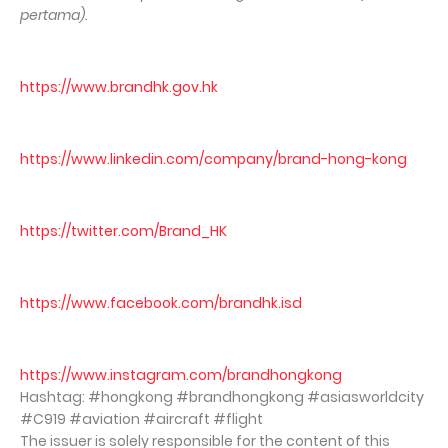
pertama).
https://www.brandhk.gov.hk
https://www.linkedin.com/company/brand-hong-kong
https://twitter.com/Brand_HK
https://www.facebook.com/brandhk.isd
https://www.instagram.com/brandhongkong
Hashtag: #hongkong #brandhongkong #asiasworldcity
#C919 #aviation #aircraft #flight
The issuer is solely responsible for the content of this