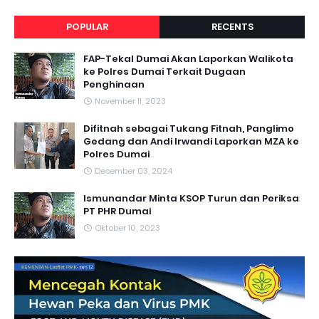
POPULAR
RECENTS
FAP-Tekal Dumai Akan Laporkan Walikota
ke Polres Dumai Terkait Dugaan
Penghinaan
November 11, 2023
Difitnah sebagai Tukang Fitnah, Panglimo
Gedang dan Andi Irwandi Laporkan MZA ke
Polres Dumai
Desember 03, 2024
Ismunandar Minta KSOP Turun dan Periksa
PT PHR Dumai
Oktober 10, 2023