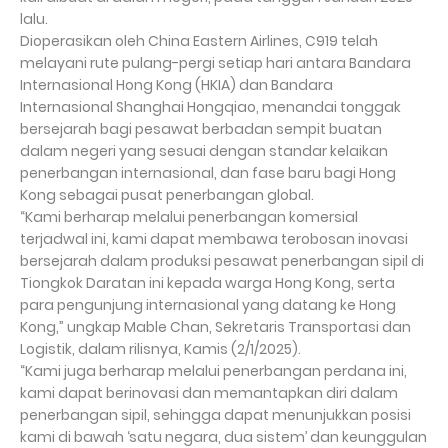
lalu.
Dioperasikan oleh China Eastern Airlines, C919 telah
melayani rute pulang-pergi setiap hari antara Bandara
Internasional Hong Kong (HKIA) dan Bandara
Internasional Shanghai Hongqiao, menandai tonggak
bersejarah bagi pesawat berbadan sempit buatan
dalam negeri yang sesuai dengan standar kelaikan
penerbangan internasional, dan fase baru bagi Hong
Kong sebagai pusat penerbangan global.
“Kami berharap melalui penerbangan komersial
terjadwal ini, kami dapat membawa terobosan inovasi
bersejarah dalam produksi pesawat penerbangan sipil di
Tiongkok Daratan ini kepada warga Hong Kong, serta
para pengunjung internasional yang datang ke Hong
Kong,” ungkap Mable Chan, Sekretaris Transportasi dan
Logistik, dalam rilisnya, Kamis (2/1/2025).
“Kami juga berharap melalui penerbangan perdana ini,
kami dapat berinovasi dan memantapkan diri dalam
penerbangan sipil, sehingga dapat menunjukkan posisi
kami di bawah ‘satu negara, dua sistem’ dan keunggulan