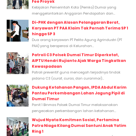
Fee Proyek
Kebijakan Pemerintah Kota (Pemko) Dumai yang
menggelontorkan Anggaran Pendapatan dan...
Di-PHK dengan Alasan Pelanggaran Berat,
Karyawan PT PAA Klaim Tak Pernah Terima SP 1
hingga SP 3
Dua orang karyawan PT Pelita Agung Agrindustri (PT
PAA) yang beroperasi di Kelurahan...
Patroli C3 Polsek Dumai Timur Diperketat,
AIPTU Hendri Rujianto Ajak Warga Tingkatkan
Kewaspadaan
Patroli preventif guna mencegah terjadinya tindak
pidana C3 (curat, curas, dan curanmor)...
Dukung Ketahanan Pangan, IPDA Abdul Karim
Pantau Perkembangan Lahan Jagung Pipil di
Dumai Timur
Panit 1 Binmas Polsek Dumai Timur melaksanakan
pengecekan perkembangan lahan ketahanan...
Wujud Nyata Komitmen Sosial, Pertamina
Patra Niaga Kilang Dumai Santuni Anak Yatim
Ring 1