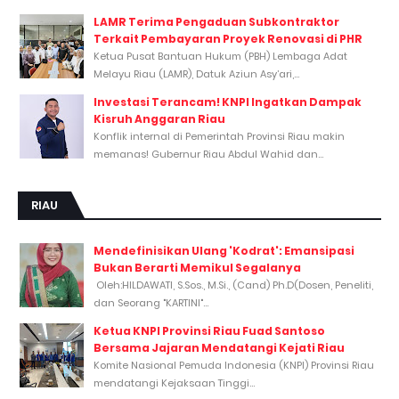
LAMR Terima Pengaduan Subkontraktor
Terkait Pembayaran Proyek Renovasi di PHR
Ketua Pusat Bantuan Hukum (PBH) Lembaga Adat
Melayu Riau (LAMR), Datuk Aziun Asy’ari,...
Investasi Terancam! KNPI Ingatkan Dampak
Kisruh Anggaran Riau
Konflik internal di Pemerintah Provinsi Riau makin
memanas! Gubernur Riau Abdul Wahid dan...
RIAU
Mendefinisikan Ulang 'Kodrat': Emansipasi
Bukan Berarti Memikul Segalanya
Oleh:HILDAWATI, S.Sos., M.Si., (Cand) Ph.D(Dosen, Peneliti,
dan Seorang "KARTINI"...
Ketua KNPI Provinsi Riau Fuad Santoso
Bersama Jajaran Mendatangi Kejati Riau
Komite Nasional Pemuda Indonesia (KNPI) Provinsi Riau
mendatangi Kejaksaan Tinggi...