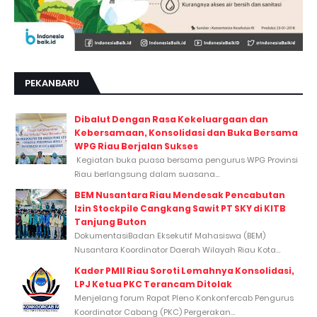
PEKANBARU
Dibalut Dengan Rasa Kekeluargaan dan
Kebersamaan, Konsolidasi dan Buka Bersama
WPG Riau Berjalan Sukses
Kegiatan buka puasa bersama pengurus WPG Provinsi
Riau berlangsung dalam suasana...
BEM Nusantara Riau Mendesak Pencabutan
Izin Stockpile Cangkang Sawit PT SKY di KITB
Tanjung Buton
DokumentasiBadan Eksekutif Mahasiswa (BEM)
Nusantara Koordinator Daerah Wilayah Riau Kota...
Kader PMII Riau Soroti Lemahnya Konsolidasi,
LPJ Ketua PKC Terancam Ditolak
Menjelang forum Rapat Pleno Konkonfercab Pengurus
Koordinator Cabang (PKC) Pergerakan...