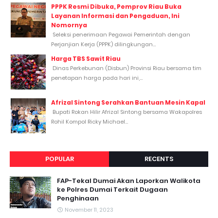
PPPK Resmi Dibuka, Pemprov Riau Buka
Layanan Informasi dan Pengaduan, Ini
Nomornya
Seleksi penerimaan Pegawai Pemerintah dengan
Perjanjian Kerja (PPPK) dilingkungan...
Harga TBS Sawit Riau
Dinas Perkebunan (Disbun) Provinsi Riau bersama tim
penetapan harga pada hari ini,...
Afrizal Sintong Serahkan Bantuan Mesin Kapal
Bupati Rokan Hilir Afrizal Sintong bersama Wakapolres
Rohil Kompol Ricky Michael...
POPULAR
RECENTS
FAP-Tekal Dumai Akan Laporkan Walikota
ke Polres Dumai Terkait Dugaan
Penghinaan
November 11, 2023