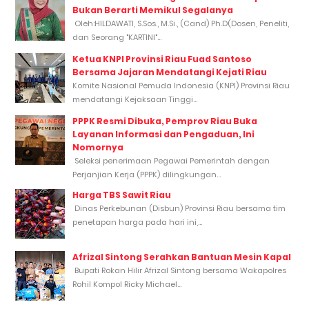
Bukan Berarti Memikul Segalanya
Oleh:HILDAWATI, S.Sos., M.Si., (Cand) Ph.D(Dosen, Peneliti,
dan Seorang "KARTINI"...
Ketua KNPI Provinsi Riau Fuad Santoso
Bersama Jajaran Mendatangi Kejati Riau
Komite Nasional Pemuda Indonesia (KNPI) Provinsi Riau
mendatangi Kejaksaan Tinggi...
PPPK Resmi Dibuka, Pemprov Riau Buka
Layanan Informasi dan Pengaduan, Ini
Nomornya
Seleksi penerimaan Pegawai Pemerintah dengan
Perjanjian Kerja (PPPK) dilingkungan...
Harga TBS Sawit Riau
Dinas Perkebunan (Disbun) Provinsi Riau bersama tim
penetapan harga pada hari ini,...
Afrizal Sintong Serahkan Bantuan Mesin Kapal
Bupati Rokan Hilir Afrizal Sintong bersama Wakapolres
Rohil Kompol Ricky Michael...