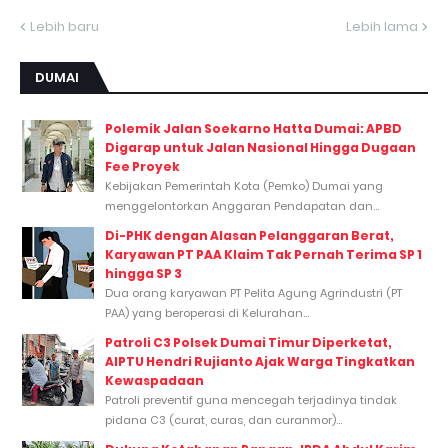
Lebih baru
Lebih lama
DUMAI
Polemik Jalan Soekarno Hatta Dumai: APBD
Digarap untuk Jalan Nasional Hingga Dugaan
Fee Proyek
Kebijakan Pemerintah Kota (Pemko) Dumai yang
menggelontorkan Anggaran Pendapatan dan...
Di-PHK dengan Alasan Pelanggaran Berat,
Karyawan PT PAA Klaim Tak Pernah Terima SP 1
hingga SP 3
Dua orang karyawan PT Pelita Agung Agrindustri (PT
PAA) yang beroperasi di Kelurahan...
Patroli C3 Polsek Dumai Timur Diperketat,
AIPTU Hendri Rujianto Ajak Warga Tingkatkan
Kewaspadaan
Patroli preventif guna mencegah terjadinya tindak
pidana C3 (curat, curas, dan curanmor)...