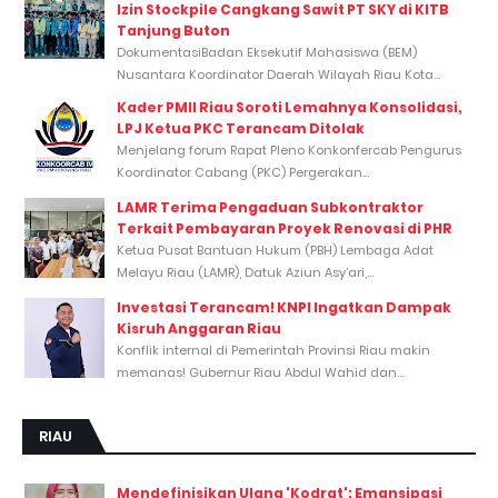
Izin Stockpile Cangkang Sawit PT SKY di KITB
Tanjung Buton
DokumentasiBadan Eksekutif Mahasiswa (BEM)
Nusantara Koordinator Daerah Wilayah Riau Kota...
Kader PMII Riau Soroti Lemahnya Konsolidasi,
LPJ Ketua PKC Terancam Ditolak
Menjelang forum Rapat Pleno Konkonfercab Pengurus
Koordinator Cabang (PKC) Pergerakan...
LAMR Terima Pengaduan Subkontraktor
Terkait Pembayaran Proyek Renovasi di PHR
Ketua Pusat Bantuan Hukum (PBH) Lembaga Adat
Melayu Riau (LAMR), Datuk Aziun Asy’ari,...
Investasi Terancam! KNPI Ingatkan Dampak
Kisruh Anggaran Riau
Konflik internal di Pemerintah Provinsi Riau makin
memanas! Gubernur Riau Abdul Wahid dan...
RIAU
Mendefinisikan Ulang 'Kodrat': Emansipasi