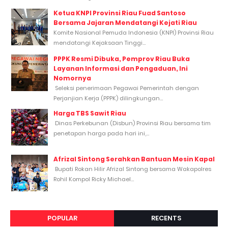
Ketua KNPI Provinsi Riau Fuad Santoso
Bersama Jajaran Mendatangi Kejati Riau
Komite Nasional Pemuda Indonesia (KNPI) Provinsi Riau
mendatangi Kejaksaan Tinggi...
PPPK Resmi Dibuka, Pemprov Riau Buka
Layanan Informasi dan Pengaduan, Ini
Nomornya
Seleksi penerimaan Pegawai Pemerintah dengan
Perjanjian Kerja (PPPK) dilingkungan...
Harga TBS Sawit Riau
Dinas Perkebunan (Disbun) Provinsi Riau bersama tim
penetapan harga pada hari ini,...
Afrizal Sintong Serahkan Bantuan Mesin Kapal
Bupati Rokan Hilir Afrizal Sintong bersama Wakapolres
Rohil Kompol Ricky Michael...
POPULAR
RECENTS