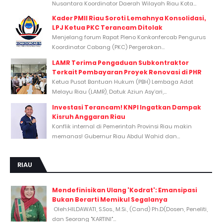
Nusantara Koordinator Daerah Wilayah Riau Kota...
Kader PMII Riau Soroti Lemahnya Konsolidasi,
LPJ Ketua PKC Terancam Ditolak
Menjelang forum Rapat Pleno Konkonfercab Pengurus
Koordinator Cabang (PKC) Pergerakan...
LAMR Terima Pengaduan Subkontraktor
Terkait Pembayaran Proyek Renovasi di PHR
Ketua Pusat Bantuan Hukum (PBH) Lembaga Adat
Melayu Riau (LAMR), Datuk Aziun Asy’ari,...
Investasi Terancam! KNPI Ingatkan Dampak
Kisruh Anggaran Riau
Konflik internal di Pemerintah Provinsi Riau makin
memanas! Gubernur Riau Abdul Wahid dan...
RIAU
Mendefinisikan Ulang 'Kodrat': Emansipasi
Bukan Berarti Memikul Segalanya
Oleh:HILDAWATI, S.Sos., M.Si., (Cand) Ph.D(Dosen, Peneliti,
dan Seorang "KARTINI"...