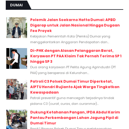
DUMAI
Polemik Jalan Soekarno Hatta Dumai: APBD
Digarap untuk Jalan Nasional Hingga Dugaan
Fee Proyek
Kebijakan Pemerintah Kota (Pemko) Dumai yang
menggelontorkan Anggaran Pendapatan dan...
Di-PHK dengan Alasan Pelanggaran Berat,
Karyawan PT PAA Klaim Tak Pernah Terima SP 1
hingga SP 3
Dua orang karyawan PT Pelita Agung Agrindustri (PT
PAA) yang beroperasi di Kelurahan...
Patroli C3 Polsek Dumai Timur Diperketat,
AIPTU Hendri Rujianto Ajak Warga Tingkatkan
Kewaspadaan
Patroli preventif guna mencegah terjadinya tindak
pidana C3 (curat, curas, dan curanmor)...
Dukung Ketahanan Pangan, IPDA Abdul Karim
Pantau Perkembangan Lahan Jagung Pipil di
Dumai Timur
Panit 1 Binmas Polsek Dumai Timur melaksanakan