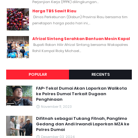
Perjanjian Kerja (PPPK) dilingkungan...
Harga TBS Sawit Riau
Dinas Perkebunan (Disbun) Provinsi Riau bersama tim
penetapan harga pada hari ini,...
Afrizal Sintong Serahkan Bantuan Mesin Kapal
Bupati Rokan Hilir Afrizal Sintong bersama Wakapolres
Rohil Kompol Ricky Michael...
POPULAR
RECENTS
FAP-Tekal Dumai Akan Laporkan Walikota
ke Polres Dumai Terkait Dugaan
Penghinaan
November 11, 2023
Difitnah sebagai Tukang Fitnah, Panglimo
Gedang dan Andi Irwandi Laporkan MZA ke
Polres Dumai
Desember 03, 2024