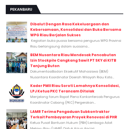
PEKANBARU
Dibalut Dengan Rasa Kekeluargaan dan
Kebersamaan, Konsolidasi dan Buka Bersama
WPG Riau Berjalan Sukses
Kegiatan buka puasa bersama pengurus WPG Provinsi
Riau berlangsung dalam suasana...
BEM Nusantara Riau Mendesak Pencabutan
Izin Stockpile Cangkang Sawit PT SKY di KITB
Tanjung Buton
DokumentasiBadan Eksekutif Mahasiswa (BEM)
Nusantara Koordinator Daerah Wilayah Riau Kota...
Kader PMII Riau Soroti Lemahnya Konsolidasi,
LPJ Ketua PKC Terancam Ditolak
Menjelang forum Rapat Pleno Konkonfercab Pengurus
Koordinator Cabang (PKC) Pergerakan...
LAMR Terima Pengaduan Subkontraktor
Terkait Pembayaran Proyek Renovasi di PHR
Ketua Pusat Bantuan Hukum (PBH) Lembaga Adat
Melayu Riau (LAMR), Datuk Aziun Asy’ari,...