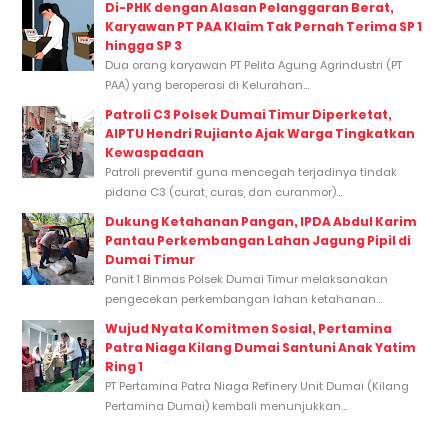
Di-PHK dengan Alasan Pelanggaran Berat,
Karyawan PT PAA Klaim Tak Pernah Terima SP 1
hingga SP 3
Dua orang karyawan PT Pelita Agung Agrindustri (PT
PAA) yang beroperasi di Kelurahan...
Patroli C3 Polsek Dumai Timur Diperketat,
AIPTU Hendri Rujianto Ajak Warga Tingkatkan
Kewaspadaan
Patroli preventif guna mencegah terjadinya tindak
pidana C3 (curat, curas, dan curanmor)...
Dukung Ketahanan Pangan, IPDA Abdul Karim
Pantau Perkembangan Lahan Jagung Pipil di
Dumai Timur
Panit 1 Binmas Polsek Dumai Timur melaksanakan
pengecekan perkembangan lahan ketahanan...
Wujud Nyata Komitmen Sosial, Pertamina
Patra Niaga Kilang Dumai Santuni Anak Yatim
Ring 1
PT Pertamina Patra Niaga Refinery Unit Dumai (Kilang
Pertamina Dumai) kembali menunjukkan...