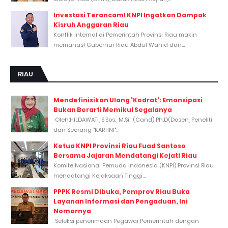
Investasi Terancam! KNPI Ingatkan Dampak
Kisruh Anggaran Riau
Konflik internal di Pemerintah Provinsi Riau makin
memanas! Gubernur Riau Abdul Wahid dan...
RIAU
Mendefinisikan Ulang 'Kodrat': Emansipasi
Bukan Berarti Memikul Segalanya
Oleh:HILDAWATI, S.Sos., M.Si., (Cand) Ph.D(Dosen, Peneliti,
dan Seorang "KARTINI"...
Ketua KNPI Provinsi Riau Fuad Santoso
Bersama Jajaran Mendatangi Kejati Riau
Komite Nasional Pemuda Indonesia (KNPI) Provinsi Riau
mendatangi Kejaksaan Tinggi...
PPPK Resmi Dibuka, Pemprov Riau Buka
Layanan Informasi dan Pengaduan, Ini
Nomornya
Seleksi penerimaan Pegawai Pemerintah dengan