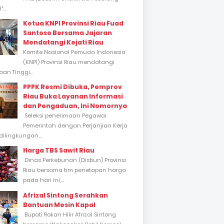
...
Ketua KNPI Provinsi Riau Fuad
Santoso Bersama Jajaran
Mendatangi Kejati Riau
Komite Nasional Pemuda Indonesia
(KNPI) Provinsi Riau mendatangi
an Tinggi...
PPPK Resmi Dibuka, Pemprov
Riau Buka Layanan Informasi
dan Pengaduan, Ini Nomornya
Seleksi penerimaan Pegawai
Pemerintah dengan Perjanjian Kerja
dilingkungan...
Harga TBS Sawit Riau
Dinas Perkebunan (Disbun) Provinsi
Riau bersama tim penetapan harga
pada hari ini,...
Afrizal Sintong Serahkan
Bantuan Mesin Kapal
Bupati Rokan Hilir Afrizal Sintong