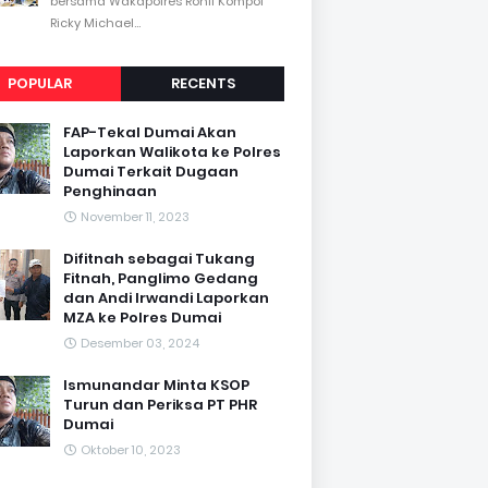
bersama Wakapolres Rohil Kompol
Ricky Michael...
POPULAR
RECENTS
FAP-Tekal Dumai Akan
Laporkan Walikota ke Polres
Dumai Terkait Dugaan
Penghinaan
November 11, 2023
Difitnah sebagai Tukang
Fitnah, Panglimo Gedang
dan Andi Irwandi Laporkan
MZA ke Polres Dumai
Desember 03, 2024
Ismunandar Minta KSOP
Turun dan Periksa PT PHR
Dumai
Oktober 10, 2023