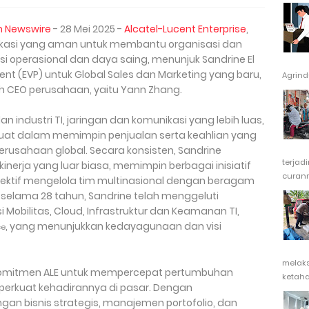
h Newswire
- 28 Mei 2025 -
Alcatel-Lucent Enterprise
,
nikasi yang aman untuk membantu organisasi dan
si operasional dan daya saing, menunjuk Sandrine El
ent (EVP) untuk Global Sales dan Marketing yang baru,
Agrindu
h CEO perusahaan, yaitu Yann Zhang.
n industri TI, jaringan dan komunikasi yang lebih luas,
 kuat dalam memimpin penjualan serta keahlian yang
usahaan global. Secara konsisten, Sandrine
terjad
erja yang luar biasa, memimpin berbagai inisiatif
curanm
fektif mengelola tim multinasional dengan beragam
 selama 28 tahun, Sandrine telah menggeluti
 Mobilitas, Cloud, Infrastruktur dan Keamanan TI,
, yang menunjukkan kedayagunaan dan visi
ce
melak
komitmen ALE untuk mempercepat pertumbuhan
ketaha
perkuat kehadirannya di pasar. Dengan
 bisnis strategis, manajemen portofolio, dan