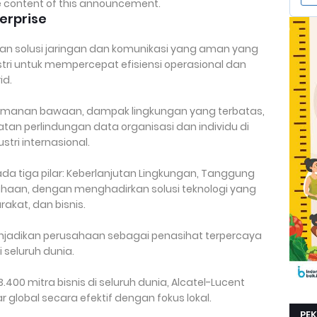
the content of this announcement.
erprise
kan solusi jaringan dan komunikasi yang aman yang
ri untuk mempercepat efisiensi operasional dan
id.
amanan bawaan, dampak lingkungan yang terbatas,
n perlindungan data organisasi dan individu di
stri internasional.
ada tiga pilar: Keberlanjutan Lingkungan, Tanggung
sahaan, dengan menghadirkan solusi teknologi yang
akat, dan bisnis.
menjadikan perusahaan sebagai penasihat terpercaya
i seluruh dunia.
.400 mitra bisnis di seluruh dunia, Alcatel-Lucent
global secara efektif dengan fokus lokal.
PE