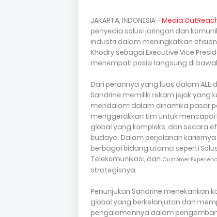
JAKARTA, INDONESIA -
Media OutReac
penyedia solusi jaringan dan komu
industri dalam meningkatkan efisien
Khodry sebagai Executive Vice Presid
menempati posisi langsung di bawa
Dari perannya yang luas dalam ALE da
Sandrine memiliki rekam jejak yang
mendalam dalam dinamika pasar per
menggerakkan tim untuk mencapai kin
global yang kompleks, dan secara e
budaya. Dalam perjalanan kariernya
berbagai bidang utama seperti Solusi
Telekomunikasi, dan
Customer Experien
strategisnya.
Penunjukan Sandrine menekankan 
global yang berkelanjutan dan mem
pengalamannya dalam pengembangan