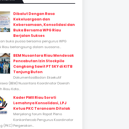
Dibalut Dengan Rasa
Kekeluargaan dan
Kebersamaan, Konsolidasi dan
Buka Bersama WPG Riau
Berjalan Sukses
tan buka puasa bersama pengurus WPG
si Riau berlangsung dalam suasana...
BEM Nusantara Riau Mendesak
Pencabutan Izin Stockpile
Cangkang Sawit PT SKY di KITB
Tanjung Buton
DokumentasiBadan Eksekutif
swa (BEM) Nusantara Koordinator Daerah
 Riau Kota...
Kader PMII Riau Soroti
Lemahnya Konsolidasi, LPJ
Ketua PKC Terancam Ditolak
Menjelang forum Rapat Pleno
Konkonfercab Pengurus Koordinator
 (PKC) Pergerakan...