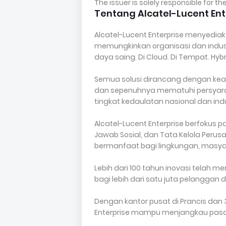
The issuer is solely responsible for 
Tentang Alcatel-Lucent Ent
Alcatel-Lucent Enterprise menyedia
memungkinkan organisasi dan indust
daya saing. Di Cloud. Di Tempat. Hybr
Semua solusi dirancang dengan ke
dan sepenuhnya mematuhi persyarata
tingkat kedaulatan nasional dan indu
Alcatel-Lucent Enterprise berfokus p
Jawab Sosial, dan Tata Kelola Peru
bermanfaat bagi lingkungan, masyar
Lebih dari 100 tahun inovasi telah 
bagi lebih dari satu juta pelanggan d
Dengan kantor pusat di Prancis dan 3
Enterprise mampu menjangkau pasar 