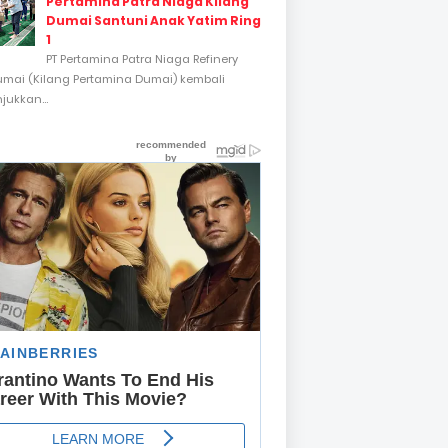
Pertamina Patra Niaga Kilang
Dumai Santuni Anak Yatim Ring
1
PT Pertamina Patra Niaga Refinery
umai (Kilang Pertamina Dumai) kembali
ukkan...