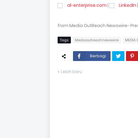
al-enterprise.com
|
LinkedIn
|
from Media OutReach Newswire- Press
Tags
Mediaoutreachnewswire
MEDIA 
Berbagi
Lebih baru