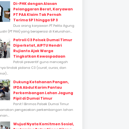
Di-PHK dengan Alasan
Pelanggaran Berat, Karyawan
PT PAA Klaim Tak Pernah
Terima SP 1 hingga SP 3
Dua orang karyawan PT Pelita Agung
stri (PT PAA) yang beroperasi di Kelurahan...
Patroli C3 Polsek Dumai Timur
Diperketat, AIPTU Hendri
Rujianto Ajak Warga
Tingkatkan Kewaspadaan
Patroli preventif guna mencegah
inya tindak pidana C3 (curat, curas, dan
or)...
Dukung Ketahanan Pangan,
IPDA Abdul Karim Pantau
Perkembangan Lahan Jagung
Pipil di Dumai Timur
Panit 1 Binmas Polsek Dumai Timur
sanakan pengecekan perkembangan lahan
nan...
Wujud Nyata Komitmen Sosial,