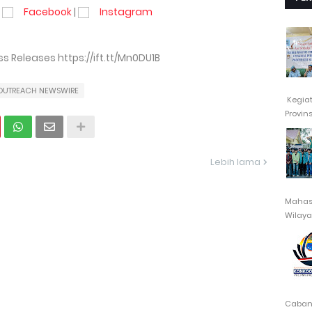
Facebook
|
Instagram
 Releases https://ift.tt/Mn0DU1B
OUTREACH NEWSWIRE
Kegia
Provin
Lebih lama
Mahasi
Wilayah
Cabang