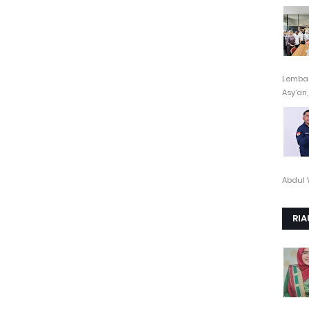
Lembag
Asy’ari,.
Abdul 
RIA