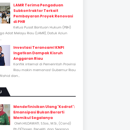
LAMR Terima Pengaduan
Subkontraktor Terkait
Pembayaran Proyek Renovasi
di PHR
Ketua Pusat Bantuan Hukum (PBH)
a Adat Melayu Riau (LAMR), Datuk Aziun
..
Investasi Terancam! KNPI
Ingatkan Dampak Kisruh
Anggaran Riau
Konflik internal di Pemerintah Provinsi
Riau makin memanas! Gubernur Riau
Wahid dan...
U
Mendefinisikan Ulang 'Kodrat':
Emansipasi Bukan Berarti
Memikul Segalanya
Oleh:HILDAWATI, S.Sos., M.Si., (Cand)
Ph.D(Dosen, Peneliti, dan Seorang