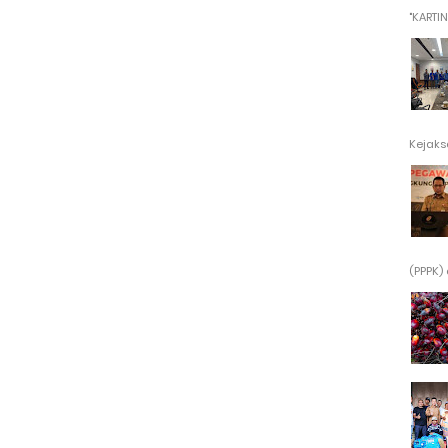
"KARTINI"
Kejaksa
(PPPK) 