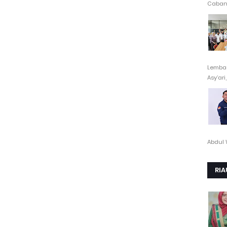
Cabang
Lembag
Asy’ari,.
Abdul 
RIA