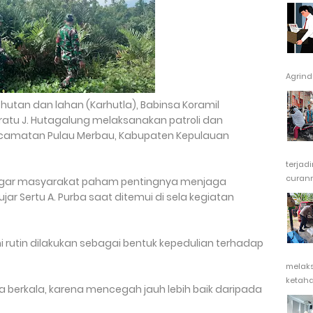
Agrindu
tan dan lahan (Karhutla), Babinsa Koramil
ratu J. Hutagalung melaksanakan patroli dan
Kecamatan Pulau Merbau, Kabupaten Kepulauan
terjad
curanm
 agar masyarakat paham pentingnya menjaga
jar Sertu A. Purba saat ditemui di sela kegiatan
rutin dilakukan sebagai bentuk kepedulian terhadap
melak
ketaha
cara berkala, karena mencegah jauh lebih baik daripada