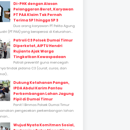
Di-PHK dengan Alasan
Pelanggaran Berat, Karyawan
PT PAA Klaim Tak Pernah
Terima SP 1 hingga SP 3
Dua orang karyawan PT Pelita Agung
stri (PT PAA) yang beroperasi di Kelurahan...
Patroli C3 Polsek Dumai Timur
Diperketat, AIPTU Hendri
Rujianto Ajak Warga
Tingkatkan Kewaspadaan
Patroli preventif guna mencegah
inya tindak pidana C3 (curat, curas, dan
or)...
Dukung Ketahanan Pangan,
IPDA Abdul Karim Pantau
Perkembangan Lahan Jagung
Pipil di Dumai Timur
Panit 1 Binmas Polsek Dumai Timur
sanakan pengecekan perkembangan lahan
nan...
Wujud Nyata Komitmen Sosial,