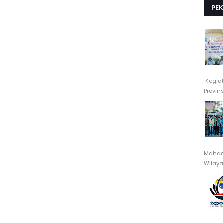
PE
Kegia
Provin
Mahasi
Wilayah