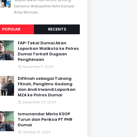
bersama Wakapolres Rohil Kompol
Ricky Michael...
POPULAR
RECENTS
FAP-Tekal Dumai Akan
Laporkan Walikota ke Polres
Dumai Terkait Dugaan
Penghinaan
November 11, 2023
Difitnah sebagai Tukang
Fitnah, Panglimo Gedang
dan Andi Irwandi Laporkan
MZA ke Polres Dumai
Desember 03, 2024
Ismunandar Minta KSOP
Turun dan Periksa PT PHR
Dumai
Oktober 10, 2023