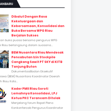
KANBARU
Dibalut Dengan Rasa
Kekeluargaan dan
Kebersamaan, Konsolidasi dan
Buka Bersama WPG Riau
Berjalan Sukses
tan buka puasa bersama pengurus WPG
si Riau berlangsung dalam suasana...
BEM Nusantara Riau Mendesak
Pencabutan Izin Stockpile
Cangkang Sawit PT SKY di KITB
Tanjung Buton
DokumentasiBadan Eksekutif
swa (BEM) Nusantara Koordinator Daerah
 Riau Kota...
Kader PMII Riau Soroti
Lemahnya Konsolidasi, LPJ
Ketua PKC Terancam Ditolak
Menjelang forum Rapat Pleno
Konkonfercab Pengurus Koordinator