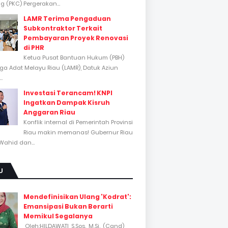
 (PKC) Pergerakan...
LAMR Terima Pengaduan
Subkontraktor Terkait
Pembayaran Proyek Renovasi
di PHR
Ketua Pusat Bantuan Hukum (PBH)
a Adat Melayu Riau (LAMR), Datuk Aziun
..
Investasi Terancam! KNPI
Ingatkan Dampak Kisruh
Anggaran Riau
Konflik internal di Pemerintah Provinsi
Riau makin memanas! Gubernur Riau
Wahid dan...
U
Mendefinisikan Ulang 'Kodrat':
Emansipasi Bukan Berarti
Memikul Segalanya
Oleh:HILDAWATI, S.Sos., M.Si., (Cand)