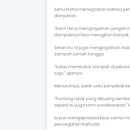
Sertu Purba menegaskan bahwa pem
dianjurkan.
“Kami terus mengingatkan, jangan
dampaknya bisa merugikan banyak p
Selain itu, ia juga mengingatkan ma
sampah rumah tangga.
“Kalau membakar sampah di pekarang
saja,” ujarnya.
Menurutnya, salah satu penyebab keb
“Puntung rokok yang dibuang sembar
seperti itu juga kami sosialisasikan,”
Ia pun mengapresiasi kerja sama m
pencegahan Karhutla.