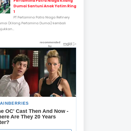
Pertamina Patra Niaga Kilang
Dumai Santuni Anak Yatim Ring
1
PT Pertamina Patra Niaga Refinery
umai (Kilang Pertamina Dumai) kembali
ukkan...