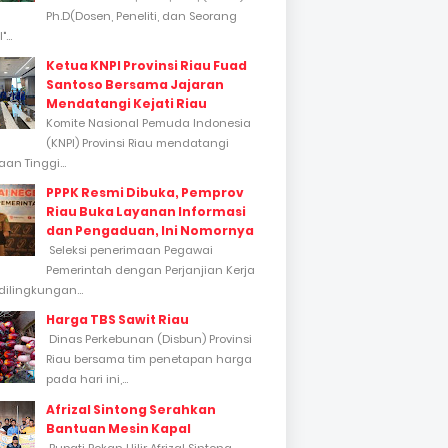
Ph.D(Dosen, Peneliti, dan Seorang
...
Ketua KNPI Provinsi Riau Fuad
Santoso Bersama Jajaran
Mendatangi Kejati Riau
Komite Nasional Pemuda Indonesia
(KNPI) Provinsi Riau mendatangi
an Tinggi...
PPPK Resmi Dibuka, Pemprov
Riau Buka Layanan Informasi
dan Pengaduan, Ini Nomornya
Seleksi penerimaan Pegawai
Pemerintah dengan Perjanjian Kerja
dilingkungan...
Harga TBS Sawit Riau
Dinas Perkebunan (Disbun) Provinsi
Riau bersama tim penetapan harga
pada hari ini,...
Afrizal Sintong Serahkan
Bantuan Mesin Kapal
Bupati Rokan Hilir Afrizal Sintong