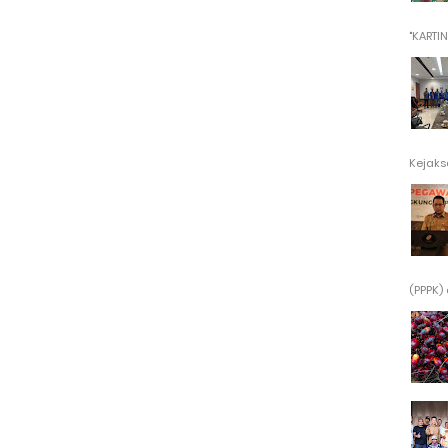
"KARTINI"
Kejaksa
(PPPK) 