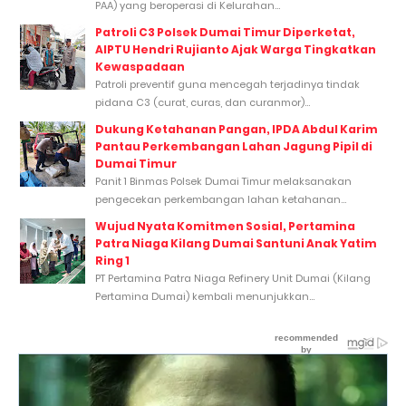
PAA) yang beroperasi di Kelurahan...
Patroli C3 Polsek Dumai Timur Diperketat,
AIPTU Hendri Rujianto Ajak Warga Tingkatkan
Kewaspadaan
Patroli preventif guna mencegah terjadinya tindak
pidana C3 (curat, curas, dan curanmor)...
Dukung Ketahanan Pangan, IPDA Abdul Karim
Pantau Perkembangan Lahan Jagung Pipil di
Dumai Timur
Panit 1 Binmas Polsek Dumai Timur melaksanakan
pengecekan perkembangan lahan ketahanan...
Wujud Nyata Komitmen Sosial, Pertamina
Patra Niaga Kilang Dumai Santuni Anak Yatim
Ring 1
PT Pertamina Patra Niaga Refinery Unit Dumai (Kilang
Pertamina Dumai) kembali menunjukkan...