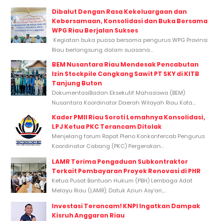
Dibalut Dengan Rasa Kekeluargaan dan
Kebersamaan, Konsolidasi dan Buka Bersama
WPG Riau Berjalan Sukses
Kegiatan buka puasa bersama pengurus WPG Provinsi
Riau berlangsung dalam suasana...
BEM Nusantara Riau Mendesak Pencabutan
Izin Stockpile Cangkang Sawit PT SKY di KITB
Tanjung Buton
DokumentasiBadan Eksekutif Mahasiswa (BEM)
Nusantara Koordinator Daerah Wilayah Riau Kota...
Kader PMII Riau Soroti Lemahnya Konsolidasi,
LPJ Ketua PKC Terancam Ditolak
Menjelang forum Rapat Pleno Konkonfercab Pengurus
Koordinator Cabang (PKC) Pergerakan...
LAMR Terima Pengaduan Subkontraktor
Terkait Pembayaran Proyek Renovasi di PHR
Ketua Pusat Bantuan Hukum (PBH) Lembaga Adat
Melayu Riau (LAMR), Datuk Aziun Asy’ari,...
Investasi Terancam! KNPI Ingatkan Dampak
Kisruh Anggaran Riau