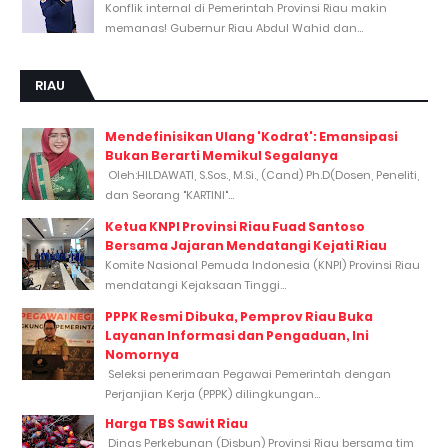
Konflik internal di Pemerintah Provinsi Riau makin
memanas! Gubernur Riau Abdul Wahid dan...
RIAU
Mendefinisikan Ulang 'Kodrat': Emansipasi
Bukan Berarti Memikul Segalanya
Oleh:HILDAWATI, S.Sos., M.Si., (Cand) Ph.D(Dosen, Peneliti,
dan Seorang "KARTINI"...
Ketua KNPI Provinsi Riau Fuad Santoso
Bersama Jajaran Mendatangi Kejati Riau
Komite Nasional Pemuda Indonesia (KNPI) Provinsi Riau
mendatangi Kejaksaan Tinggi...
PPPK Resmi Dibuka, Pemprov Riau Buka
Layanan Informasi dan Pengaduan, Ini
Nomornya
Seleksi penerimaan Pegawai Pemerintah dengan
Perjanjian Kerja (PPPK) dilingkungan...
Harga TBS Sawit Riau
Dinas Perkebunan (Disbun) Provinsi Riau bersama tim