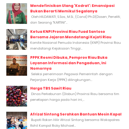
Mendefinisikan Ulang 'Kodrat': Emansipasi
Bukan Berarti Memikul Segalanya
Oleh:HILDAWATI, S.Sos., M.Si., (Cand) Ph.D(Dosen, Peneliti,
dan Seorang "KARTINI"...
Ketua KNPI Provinsi Riau Fuad Santoso
Bersama Jajaran Mendatangi Kejati Riau
Komite Nasional Pemuda Indonesia (KNPI) Provinsi Riau
mendatangi Kejaksaan Tinggi...
PPPK Resmi Dibuka, Pemprov Riau Buka
Layanan Informasi dan Pengaduan, Ini
Nomornya
Seleksi penerimaan Pegawai Pemerintah dengan
Perjanjian Kerja (PPPK) dilingkungan...
Harga TBS Sawit Riau
Dinas Perkebunan (Disbun) Provinsi Riau bersama tim
penetapan harga pada hari ini,...
Afrizal Sintong Serahkan Bantuan Mesin Kapal
Bupati Rokan Hilir Afrizal Sintong bersama Wakapolres
Rohil Kompol Ricky Michael...