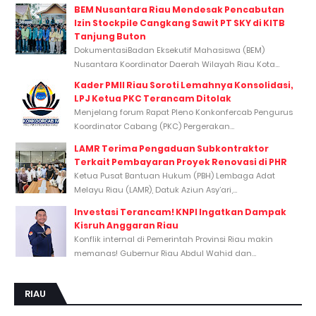
BEM Nusantara Riau Mendesak Pencabutan
Izin Stockpile Cangkang Sawit PT SKY di KITB
Tanjung Buton
DokumentasiBadan Eksekutif Mahasiswa (BEM)
Nusantara Koordinator Daerah Wilayah Riau Kota...
Kader PMII Riau Soroti Lemahnya Konsolidasi,
LPJ Ketua PKC Terancam Ditolak
Menjelang forum Rapat Pleno Konkonfercab Pengurus
Koordinator Cabang (PKC) Pergerakan...
LAMR Terima Pengaduan Subkontraktor
Terkait Pembayaran Proyek Renovasi di PHR
Ketua Pusat Bantuan Hukum (PBH) Lembaga Adat
Melayu Riau (LAMR), Datuk Aziun Asy’ari,...
Investasi Terancam! KNPI Ingatkan Dampak
Kisruh Anggaran Riau
Konflik internal di Pemerintah Provinsi Riau makin
memanas! Gubernur Riau Abdul Wahid dan...
RIAU