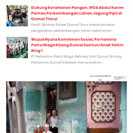
Dukung Ketahanan Pangan, IPDA Abdul Karim
Pantau Perkembangan Lahan Jagung Pipil di
Dumai Timur
Panit 1 Binmas Polsek Dumai Timur melaksanakan
pengecekan perkembangan lahan ketahanan...
Wujud Nyata Komitmen Sosial, Pertamina
Patra Niaga Kilang Dumai Santuni Anak Yatim
Ring 1
PT Pertamina Patra Niaga Refinery Unit Dumai (Kilang
Pertamina Dumai) kembali menunjukkan...