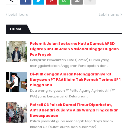
Lebih baru
Lebih lama
DUMAI
Polemik Jalan Soekarno Hatta Dumai: APBD
Digarap untuk Jalan Nasional Hingga Dugaan
Fee Proyek
Kebijakan Pemerintah Kota (Pemko) Dumai yang
menggelontorkan Anggaran Pendapatan dan...
Di-PHK dengan Alasan Pelanggaran Berat,
Karyawan PT PAA Klaim Tak Pernah Terima SP 1
hingga SP 3
Dua orang karyawan PT Pelita Agung Agrindustri (PT
PAA) yang beroperasi di Kelurahan...
Patroli C3 Polsek Dumai Timur Diperketat,
AIPTU Hendri Rujianto Ajak Warga Tingkatkan
Kewaspadaan
Patroli preventif guna mencegah terjadinya tindak
pidana C3 (curat, curas, dan curanmor)...