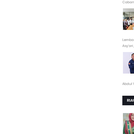
Cabang
Lembag
Asy’ari,.
Abdul 
RIA