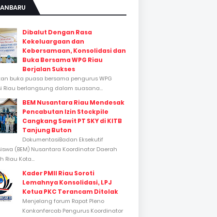
KANBARU
Dibalut Dengan Rasa
Kekeluargaan dan
Kebersamaan, Konsolidasi dan
Buka Bersama WPG Riau
Berjalan Sukses
tan buka puasa bersama pengurus WPG
si Riau berlangsung dalam suasana...
BEM Nusantara Riau Mendesak
Pencabutan Izin Stockpile
Cangkang Sawit PT SKY di KITB
Tanjung Buton
DokumentasiBadan Eksekutif
swa (BEM) Nusantara Koordinator Daerah
 Riau Kota...
Kader PMII Riau Soroti
Lemahnya Konsolidasi, LPJ
Ketua PKC Terancam Ditolak
Menjelang forum Rapat Pleno
Konkonfercab Pengurus Koordinator