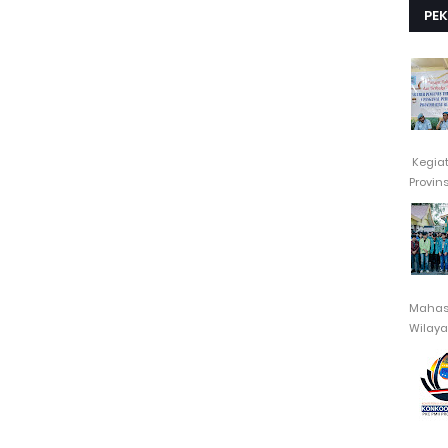
PE
Kegia
Provin
Mahasi
Wilayah