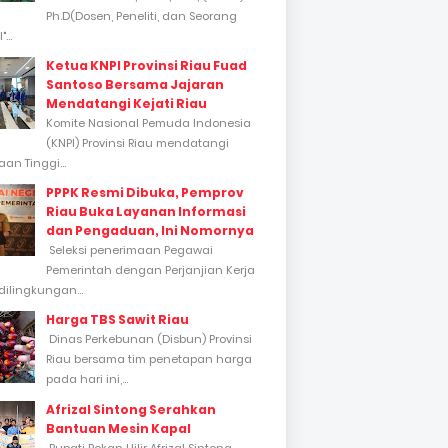
Ph.D(Dosen, Peneliti, dan Seorang
...
Ketua KNPI Provinsi Riau Fuad
Santoso Bersama Jajaran
Mendatangi Kejati Riau
Komite Nasional Pemuda Indonesia
(KNPI) Provinsi Riau mendatangi
an Tinggi...
PPPK Resmi Dibuka, Pemprov
Riau Buka Layanan Informasi
dan Pengaduan, Ini Nomornya
Seleksi penerimaan Pegawai
Pemerintah dengan Perjanjian Kerja
dilingkungan...
Harga TBS Sawit Riau
Dinas Perkebunan (Disbun) Provinsi
Riau bersama tim penetapan harga
pada hari ini,...
Afrizal Sintong Serahkan
Bantuan Mesin Kapal
Bupati Rokan Hilir Afrizal Sintong