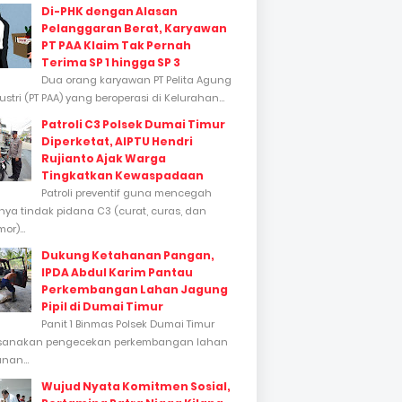
Di-PHK dengan Alasan
Pelanggaran Berat, Karyawan
PT PAA Klaim Tak Pernah
Terima SP 1 hingga SP 3
Dua orang karyawan PT Pelita Agung
stri (PT PAA) yang beroperasi di Kelurahan...
Patroli C3 Polsek Dumai Timur
Diperketat, AIPTU Hendri
Rujianto Ajak Warga
Tingkatkan Kewaspadaan
Patroli preventif guna mencegah
inya tindak pidana C3 (curat, curas, dan
or)...
Dukung Ketahanan Pangan,
IPDA Abdul Karim Pantau
Perkembangan Lahan Jagung
Pipil di Dumai Timur
Panit 1 Binmas Polsek Dumai Timur
sanakan pengecekan perkembangan lahan
nan...
Wujud Nyata Komitmen Sosial,