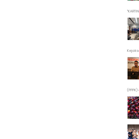
"KARTINI"
Kejaksa
(PPPK) 