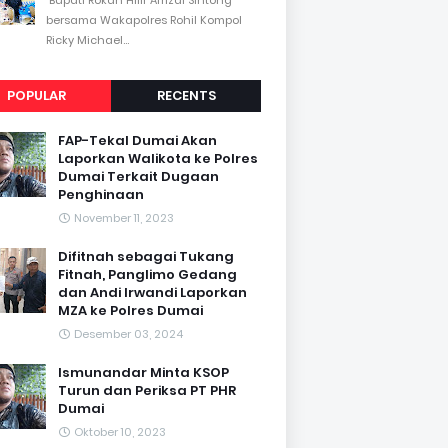
bersama Wakapolres Rohil Kompol
Ricky Michael...
POPULAR
RECENTS
FAP-Tekal Dumai Akan
Laporkan Walikota ke Polres
Dumai Terkait Dugaan
Penghinaan
November 11, 2023
Difitnah sebagai Tukang
Fitnah, Panglimo Gedang
dan Andi Irwandi Laporkan
MZA ke Polres Dumai
Desember 03, 2024
Ismunandar Minta KSOP
Turun dan Periksa PT PHR
Dumai
Oktober 10, 2023