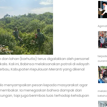
Agrindu
terjad
dan lahan (karhutla) terus digalakkan oleh personel
curanm
is. Kali ini, Babinsa melaksanakan patroli di wilayah
erbau, Kabupaten Kepulauan Meranti yang dikenal
 Gulo menyampaikan pesan kepada masyarakat agar
 membakar. Ia menegaskan bahwa dampak dari
melak
kungan, tapi juga berimbas luas terhadap kehidupan
ketaha