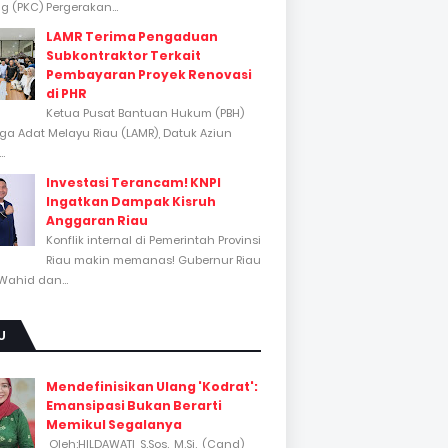
 (PKC) Pergerakan...
LAMR Terima Pengaduan
Subkontraktor Terkait
Pembayaran Proyek Renovasi
di PHR
Ketua Pusat Bantuan Hukum (PBH)
a Adat Melayu Riau (LAMR), Datuk Aziun
..
Investasi Terancam! KNPI
Ingatkan Dampak Kisruh
Anggaran Riau
Konflik internal di Pemerintah Provinsi
Riau makin memanas! Gubernur Riau
Wahid dan...
U
Mendefinisikan Ulang 'Kodrat':
Emansipasi Bukan Berarti
Memikul Segalanya
Oleh:HILDAWATI, S.Sos., M.Si., (Cand)