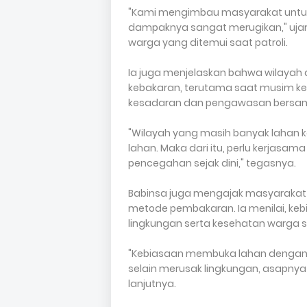
"Kami mengimbau masyarakat untuk
dampaknya sangat merugikan," ujar
warga yang ditemui saat patroli.
Ia juga menjelaskan bahwa wilayah
kebakaran, terutama saat musim ke
kesadaran dan pengawasan bersam
"Wilayah yang masih banyak lahan 
lahan. Maka dari itu, perlu kerjas
pencegahan sejak dini," tegasnya.
Babinsa juga mengajak masyarakat
metode pembakaran. Ia menilai, keb
lingkungan serta kesehatan warga se
"Kebiasaan membuka lahan dengan 
selain merusak lingkungan, asapny
lanjutnya.