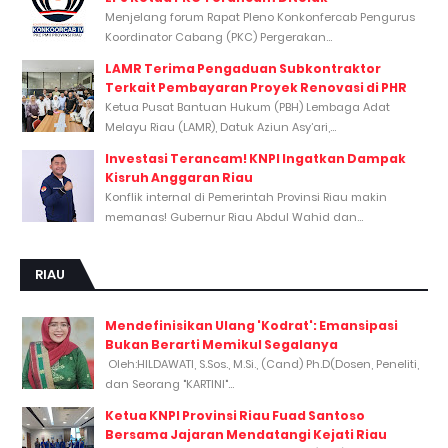
Menjelang forum Rapat Pleno Konkonfercab Pengurus
Koordinator Cabang (PKC) Pergerakan...
LAMR Terima Pengaduan Subkontraktor
Terkait Pembayaran Proyek Renovasi di PHR
Ketua Pusat Bantuan Hukum (PBH) Lembaga Adat
Melayu Riau (LAMR), Datuk Aziun Asy’ari,...
Investasi Terancam! KNPI Ingatkan Dampak
Kisruh Anggaran Riau
Konflik internal di Pemerintah Provinsi Riau makin
memanas! Gubernur Riau Abdul Wahid dan...
RIAU
Mendefinisikan Ulang 'Kodrat': Emansipasi
Bukan Berarti Memikul Segalanya
Oleh:HILDAWATI, S.Sos., M.Si., (Cand) Ph.D(Dosen, Peneliti,
dan Seorang "KARTINI"...
Ketua KNPI Provinsi Riau Fuad Santoso
Bersama Jajaran Mendatangi Kejati Riau