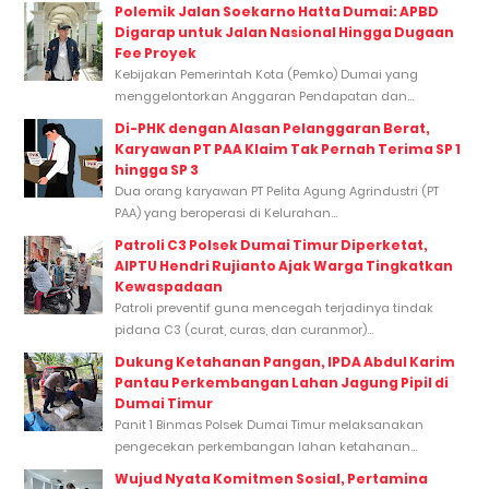
Polemik Jalan Soekarno Hatta Dumai: APBD
Digarap untuk Jalan Nasional Hingga Dugaan
Fee Proyek
Kebijakan Pemerintah Kota (Pemko) Dumai yang
menggelontorkan Anggaran Pendapatan dan...
Di-PHK dengan Alasan Pelanggaran Berat,
Karyawan PT PAA Klaim Tak Pernah Terima SP 1
hingga SP 3
Dua orang karyawan PT Pelita Agung Agrindustri (PT
PAA) yang beroperasi di Kelurahan...
Patroli C3 Polsek Dumai Timur Diperketat,
AIPTU Hendri Rujianto Ajak Warga Tingkatkan
Kewaspadaan
Patroli preventif guna mencegah terjadinya tindak
pidana C3 (curat, curas, dan curanmor)...
Dukung Ketahanan Pangan, IPDA Abdul Karim
Pantau Perkembangan Lahan Jagung Pipil di
Dumai Timur
Panit 1 Binmas Polsek Dumai Timur melaksanakan
pengecekan perkembangan lahan ketahanan...
Wujud Nyata Komitmen Sosial, Pertamina