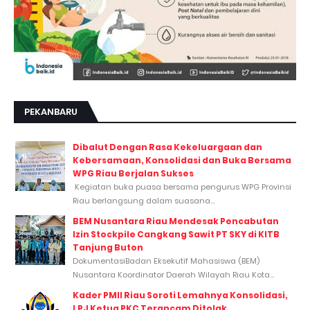
PEKANBARU
Dibalut Dengan Rasa Kekeluargaan dan
Kebersamaan, Konsolidasi dan Buka Bersama
WPG Riau Berjalan Sukses
Kegiatan buka puasa bersama pengurus WPG Provinsi
Riau berlangsung dalam suasana...
BEM Nusantara Riau Mendesak Pencabutan
Izin Stockpile Cangkang Sawit PT SKY di KITB
Tanjung Buton
DokumentasiBadan Eksekutif Mahasiswa (BEM)
Nusantara Koordinator Daerah Wilayah Riau Kota...
Kader PMII Riau Soroti Lemahnya Konsolidasi,
LPJ Ketua PKC Terancam Ditolak