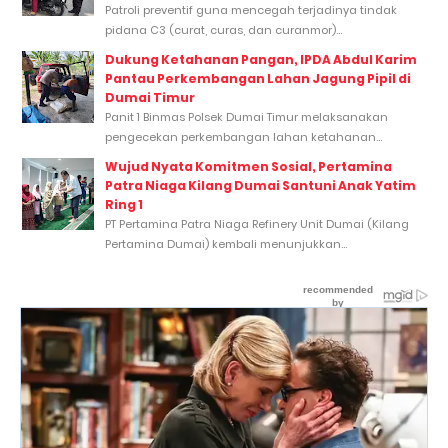
Patroli preventif guna mencegah terjadinya tindak
pidana C3 (curat, curas, dan curanmor)...
Dukung Ketahanan Pangan, IPDA Abdul Karim
Pantau Perkembangan Lahan Jagung Pipil di
Dumai Timur
Panit 1 Binmas Polsek Dumai Timur melaksanakan
pengecekan perkembangan lahan ketahanan...
Wujud Nyata Komitmen Sosial, Pertamina
Patra Niaga Kilang Dumai Santuni Anak Yatim
Ring 1
PT Pertamina Patra Niaga Refinery Unit Dumai (Kilang
Pertamina Dumai) kembali menunjukkan...