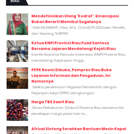
RIAU
Mendefinisikan Ulang 'Kodrat': Emansipasi
Bukan Berarti Memikul Segalanya
Oleh:HILDAWATI, S.Sos., M.Si., (Cand) Ph.D(Dosen, Peneliti,
dan Seorang "KARTINI"...
Ketua KNPI Provinsi Riau Fuad Santoso
Bersama Jajaran Mendatangi Kejati Riau
Komite Nasional Pemuda Indonesia (KNPI) Provinsi Riau
mendatangi Kejaksaan Tinggi...
PPPK Resmi Dibuka, Pemprov Riau Buka
Layanan Informasi dan Pengaduan, Ini
Nomornya
Seleksi penerimaan Pegawai Pemerintah dengan
Perjanjian Kerja (PPPK) dilingkungan...
Harga TBS Sawit Riau
Dinas Perkebunan (Disbun) Provinsi Riau bersama tim
penetapan harga pada hari ini,...
Afrizal Sintong Serahkan Bantuan Mesin Kapal