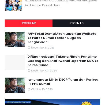
Bupati Rokan Hilir Afrizal Sintong bersama Wakapolres
Rohil Kompol Ricky Michael...
POPULAR
RECENTS
FAP-Tekal Dumai Akan Laporkan Walikota
ke Polres Dumai Terkait Dugaan
Penghinaan
November 11, 2023
Difitnah sebagai Tukang Fitnah, Panglimo
Gedang dan Andi Irwandi Laporkan MZA ke
Polres Dumai
Desember 03, 2024
Ismunandar Minta KSOP Turun dan Periksa
PT PHR Dumai
Oktober 10, 2023