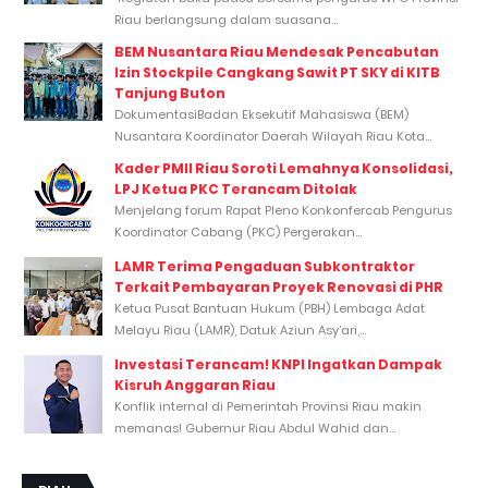
Riau berlangsung dalam suasana...
BEM Nusantara Riau Mendesak Pencabutan
Izin Stockpile Cangkang Sawit PT SKY di KITB
Tanjung Buton
DokumentasiBadan Eksekutif Mahasiswa (BEM)
Nusantara Koordinator Daerah Wilayah Riau Kota...
Kader PMII Riau Soroti Lemahnya Konsolidasi,
LPJ Ketua PKC Terancam Ditolak
Menjelang forum Rapat Pleno Konkonfercab Pengurus
Koordinator Cabang (PKC) Pergerakan...
LAMR Terima Pengaduan Subkontraktor
Terkait Pembayaran Proyek Renovasi di PHR
Ketua Pusat Bantuan Hukum (PBH) Lembaga Adat
Melayu Riau (LAMR), Datuk Aziun Asy’ari,...
Investasi Terancam! KNPI Ingatkan Dampak
Kisruh Anggaran Riau
Konflik internal di Pemerintah Provinsi Riau makin
memanas! Gubernur Riau Abdul Wahid dan...