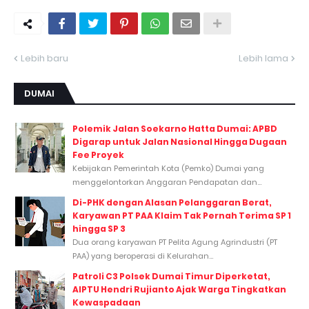
Lebih baru
Lebih lama
DUMAI
Polemik Jalan Soekarno Hatta Dumai: APBD
Digarap untuk Jalan Nasional Hingga Dugaan
Fee Proyek
Kebijakan Pemerintah Kota (Pemko) Dumai yang
menggelontorkan Anggaran Pendapatan dan...
Di-PHK dengan Alasan Pelanggaran Berat,
Karyawan PT PAA Klaim Tak Pernah Terima SP 1
hingga SP 3
Dua orang karyawan PT Pelita Agung Agrindustri (PT
PAA) yang beroperasi di Kelurahan...
Patroli C3 Polsek Dumai Timur Diperketat,
AIPTU Hendri Rujianto Ajak Warga Tingkatkan
Kewaspadaan