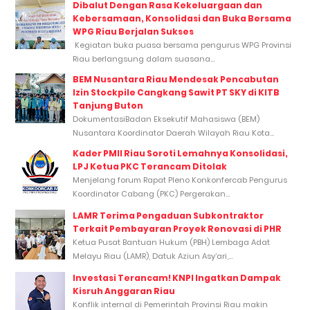
Dibalut Dengan Rasa Kekeluargaan dan
Kebersamaan, Konsolidasi dan Buka Bersama
WPG Riau Berjalan Sukses
Kegiatan buka puasa bersama pengurus WPG Provinsi
Riau berlangsung dalam suasana...
BEM Nusantara Riau Mendesak Pencabutan
Izin Stockpile Cangkang Sawit PT SKY di KITB
Tanjung Buton
DokumentasiBadan Eksekutif Mahasiswa (BEM)
Nusantara Koordinator Daerah Wilayah Riau Kota...
Kader PMII Riau Soroti Lemahnya Konsolidasi,
LPJ Ketua PKC Terancam Ditolak
Menjelang forum Rapat Pleno Konkonfercab Pengurus
Koordinator Cabang (PKC) Pergerakan...
LAMR Terima Pengaduan Subkontraktor
Terkait Pembayaran Proyek Renovasi di PHR
Ketua Pusat Bantuan Hukum (PBH) Lembaga Adat
Melayu Riau (LAMR), Datuk Aziun Asy’ari,...
Investasi Terancam! KNPI Ingatkan Dampak
Kisruh Anggaran Riau
Konflik internal di Pemerintah Provinsi Riau makin