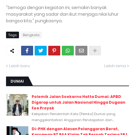
"Semoga dengan kegiatan ini, semakin banyak
masyarakat yang sadar dan ikut menjaga nilai luhur
bangsa kita," pungkasnya.
Tags
Bengkalis
Lebih baru
Lebih lama
DUMAI
Polemik Jalan Soekarno Hatta Dumai: APBD
Digarap untuk Jalan Nasional Hingga Dugaan
Fee Proyek
Kebijakan Pemerintah Kota (Pemko) Dumai yang
menggelontorkan Anggaran Pendapatan dan...
Di-PHK dengan Alasan Pelanggaran Berat,
Karyawan PT PAA Klaim Tak Pernah Terima SP 1