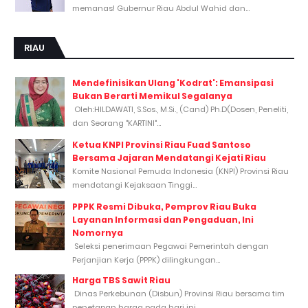
memanas! Gubernur Riau Abdul Wahid dan...
RIAU
Mendefinisikan Ulang 'Kodrat': Emansipasi
Bukan Berarti Memikul Segalanya
Oleh:HILDAWATI, S.Sos., M.Si., (Cand) Ph.D(Dosen, Peneliti,
dan Seorang "KARTINI"...
Ketua KNPI Provinsi Riau Fuad Santoso
Bersama Jajaran Mendatangi Kejati Riau
Komite Nasional Pemuda Indonesia (KNPI) Provinsi Riau
mendatangi Kejaksaan Tinggi...
PPPK Resmi Dibuka, Pemprov Riau Buka
Layanan Informasi dan Pengaduan, Ini
Nomornya
Seleksi penerimaan Pegawai Pemerintah dengan
Perjanjian Kerja (PPPK) dilingkungan...
Harga TBS Sawit Riau
Dinas Perkebunan (Disbun) Provinsi Riau bersama tim
penetapan harga pada hari ini,...