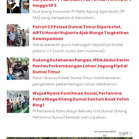
hingga SP 3
Dua orang karyawan PT Pelita Agung Agrindustri (PT
PAA) yang beroperasi di Kelurahan...
Patroli C3 Polsek Dumai Timur Diperketat,
AIPTU Hendri Rujianto Ajak Warga Tingkatkan
Kewaspadaan
Patroli preventif guna mencegah terjadinya tindak
pidana C3 (curat, curas, dan curanmor)...
Dukung Ketahanan Pangan, IPDA Abdul Karim
Pantau Perkembangan Lahan Jagung Pipil di
Dumai Timur
Panit 1 Binmas Polsek Dumai Timur melaksanakan
pengecekan perkembangan lahan ketahanan...
Wujud Nyata Komitmen Sosial, Pertamina
Patra Niaga Kilang Dumai Santuni Anak Yatim
Ring 1
PT Pertamina Patra Niaga Refinery Unit Dumai (Kilang
Pertamina Dumai) kembali menunjukkan...