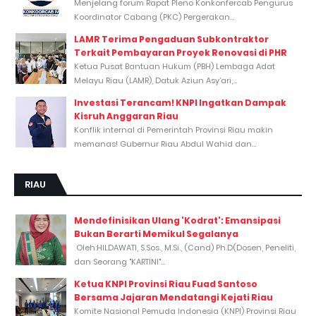
Menjelang forum Rapat Pleno Konkonfercab Pengurus
Koordinator Cabang (PKC) Pergerakan...
LAMR Terima Pengaduan Subkontraktor
Terkait Pembayaran Proyek Renovasi di PHR
Ketua Pusat Bantuan Hukum (PBH) Lembaga Adat
Melayu Riau (LAMR), Datuk Aziun Asy’ari,...
Investasi Terancam! KNPI Ingatkan Dampak
Kisruh Anggaran Riau
Konflik internal di Pemerintah Provinsi Riau makin
memanas! Gubernur Riau Abdul Wahid dan...
RIAU
Mendefinisikan Ulang 'Kodrat': Emansipasi
Bukan Berarti Memikul Segalanya
Oleh:HILDAWATI, S.Sos., M.Si., (Cand) Ph.D(Dosen, Peneliti,
dan Seorang "KARTINI"...
Ketua KNPI Provinsi Riau Fuad Santoso
Bersama Jajaran Mendatangi Kejati Riau
Komite Nasional Pemuda Indonesia (KNPI) Provinsi Riau