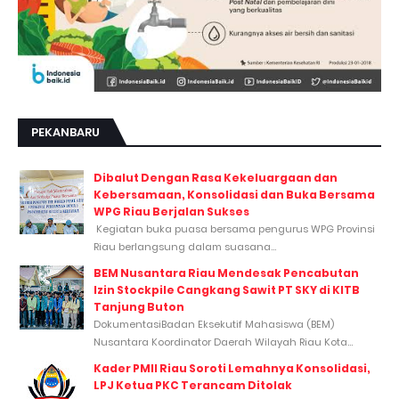
PEKANBARU
Dibalut Dengan Rasa Kekeluargaan dan
Kebersamaan, Konsolidasi dan Buka Bersama
WPG Riau Berjalan Sukses
Kegiatan buka puasa bersama pengurus WPG Provinsi
Riau berlangsung dalam suasana...
BEM Nusantara Riau Mendesak Pencabutan
Izin Stockpile Cangkang Sawit PT SKY di KITB
Tanjung Buton
DokumentasiBadan Eksekutif Mahasiswa (BEM)
Nusantara Koordinator Daerah Wilayah Riau Kota...
Kader PMII Riau Soroti Lemahnya Konsolidasi,
LPJ Ketua PKC Terancam Ditolak