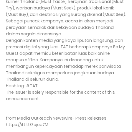
kuliner Thailand (Must Taste), kerajinan tradisional (Must
Try), warisan budaya (Must Seek), produk lokal ikonik
(Must Buy), dan destinasi yang kurang dikenal (Must See).
Sebagai puncak kampanye, acara ini akan menjadi
perayaan semarak dari kekayaan budaya Thailand
dalam segala dimensinya.
Dengan konten media yang kaya, liputan langsung, dan
promosi digital yang luas, TAT berharap kampanye Be My
Guest dapat memicu keterlibatan luas baik online
maupun offline. Kampanye ini dirancang untuk
membangun kepercayaan terhadap merek pariwisata
Thailand sekaligus memperluas jangkauan budaya
Thailand di seluruh dunia.
Hashtag: #TAT
The issuer is solely responsible for the content of this
announcement.
from Media OutReach Newswire- Press Releases
https://ift.tt/Zejou7M