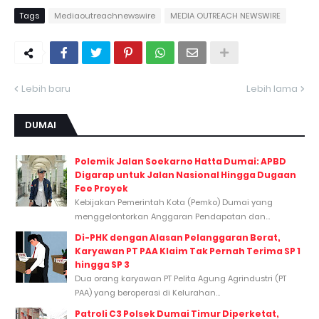
Tags
Mediaoutreachnewswire
MEDIA OUTREACH NEWSWIRE
Lebih baru
Lebih lama
DUMAI
Polemik Jalan Soekarno Hatta Dumai: APBD
Digarap untuk Jalan Nasional Hingga Dugaan
Fee Proyek
Kebijakan Pemerintah Kota (Pemko) Dumai yang
menggelontorkan Anggaran Pendapatan dan...
Di-PHK dengan Alasan Pelanggaran Berat,
Karyawan PT PAA Klaim Tak Pernah Terima SP 1
hingga SP 3
Dua orang karyawan PT Pelita Agung Agrindustri (PT
PAA) yang beroperasi di Kelurahan...
Patroli C3 Polsek Dumai Timur Diperketat,