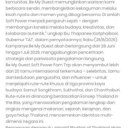
komunitas. Be My Guest memungkinkan warisan kami
berbicara sendiri, membangkitkan kekaguman melalui
kisah nyata dan momen yang dibagi bersama. Di sinilah
Soft Power menjadi pengaruh sejati – dengan
membangun koneksi melalui budaya, kreativitas, dan
kolaborasi autentik,” ungkap Ibu Thapanee Kiatphaibool,
Gubernur TAT, dalam pernyataannya, Rabu (25/6/2025).
Kampanye Be My Guest akan berlangsung dari 26 Juni
hingga 1 Juli 2025, menggabungkan penceritaan
strategis dan pariwisata pengalaman langsung.
Be My Guest Soft Power Fam Trip akan menyambut lebih
dari 20 tamu internasional terkemuka – selebritas, tamu
dari kedutaan, pengusaha, dan influencer – untuk
menjelajahi rute-rute khusus di tiga provinsi kaya
budaya: Samut Songkhram, Sukhothai, dan Chanthaburi.
Rute-rute ini dirancang berdasarkan konsep Thailand in
the Box, yang menawarkan pengalaman lengkap dan
ringkas mengenai makanan, sejarah, kerajinan, dan
gaya hidup Thailand, mencerminkan identitas multi-
dimensi negara ini.
Bersamaan dengan itu, inisiatif Rhythm of Thailand akan