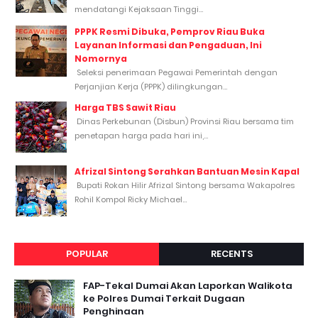
mendatangi Kejaksaan Tinggi...
PPPK Resmi Dibuka, Pemprov Riau Buka
Layanan Informasi dan Pengaduan, Ini
Nomornya
Seleksi penerimaan Pegawai Pemerintah dengan
Perjanjian Kerja (PPPK) dilingkungan...
Harga TBS Sawit Riau
Dinas Perkebunan (Disbun) Provinsi Riau bersama tim
penetapan harga pada hari ini,...
Afrizal Sintong Serahkan Bantuan Mesin Kapal
Bupati Rokan Hilir Afrizal Sintong bersama Wakapolres
Rohil Kompol Ricky Michael...
POPULAR
RECENTS
FAP-Tekal Dumai Akan Laporkan Walikota
ke Polres Dumai Terkait Dugaan
Penghinaan