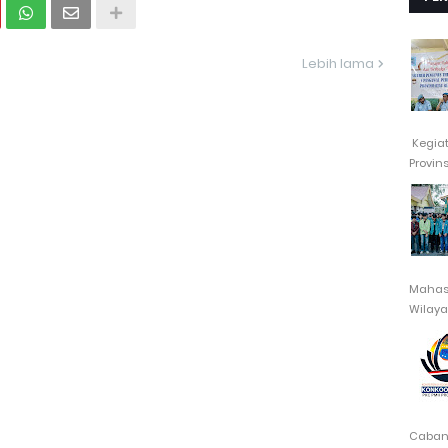
Lebih lama
Kegia
Provin
Mahasi
Wilayah
Cabang