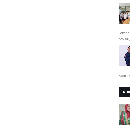
Lembag
Asy’ari,.
Abdul 
RIA