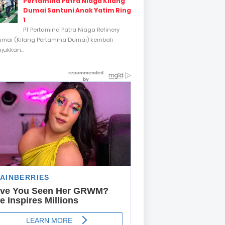
Pertamina Patra Niaga Kilang
Dumai Santuni Anak Yatim Ring
1
PT Pertamina Patra Niaga Refinery
umai (Kilang Pertamina Dumai) kembali
ukkan...