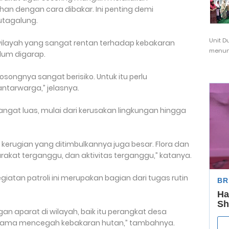
n dengan cara dibakar. Ini penting demi
utagalung.
Unit D
ilayah yang sangat rentan terhadap kebakaran
menunj
lum digarap.
songnya sangat berisiko. Untuk itu perlu
ntarwarga,” jelasnya.
ngat luas, mulai dari kerusakan lingkungan hingga
pi kerugian yang ditimbulkannya juga besar. Flora dan
akat terganggu, dan aktivitas terganggu,” katanya.
atan patroli ini merupakan bagian dari tugas rutin
an aparat di wilayah, baik itu perangkat desa
ama mencegah kebakaran hutan,” tambahnya.