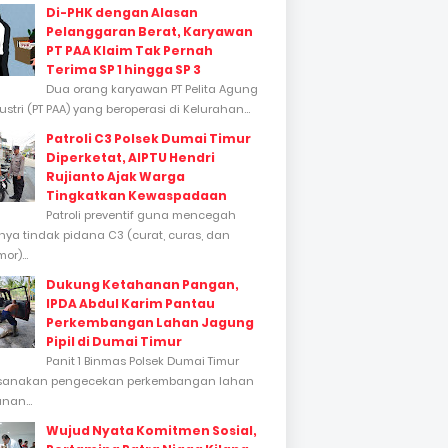
Di-PHK dengan Alasan
Pelanggaran Berat, Karyawan
PT PAA Klaim Tak Pernah
Terima SP 1 hingga SP 3
Dua orang karyawan PT Pelita Agung
stri (PT PAA) yang beroperasi di Kelurahan...
Patroli C3 Polsek Dumai Timur
Diperketat, AIPTU Hendri
Rujianto Ajak Warga
Tingkatkan Kewaspadaan
Patroli preventif guna mencegah
inya tindak pidana C3 (curat, curas, dan
or)...
Dukung Ketahanan Pangan,
IPDA Abdul Karim Pantau
Perkembangan Lahan Jagung
Pipil di Dumai Timur
Panit 1 Binmas Polsek Dumai Timur
sanakan pengecekan perkembangan lahan
nan...
Wujud Nyata Komitmen Sosial,