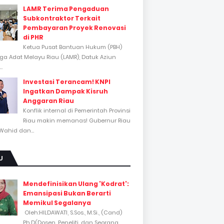
LAMR Terima Pengaduan
Subkontraktor Terkait
Pembayaran Proyek Renovasi
di PHR
Ketua Pusat Bantuan Hukum (PBH)
a Adat Melayu Riau (LAMR), Datuk Aziun
..
Investasi Terancam! KNPI
Ingatkan Dampak Kisruh
Anggaran Riau
Konflik internal di Pemerintah Provinsi
Riau makin memanas! Gubernur Riau
Wahid dan...
U
Mendefinisikan Ulang 'Kodrat':
Emansipasi Bukan Berarti
Memikul Segalanya
Oleh:HILDAWATI, S.Sos., M.Si., (Cand)
Ph.D(Dosen, Peneliti, dan Seorang