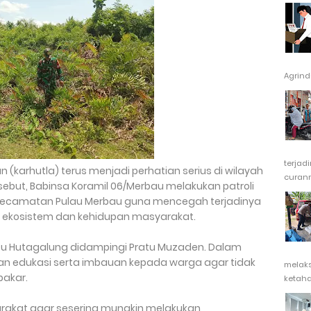
Agrindu
terjad
karhutla) terus menjadi perhatian serius di wilayah
curanm
rsebut, Babinsa Koramil 06/Merbau melakukan patroli
 Kecamatan Pulau Merbau guna mencegah terjadinya
 ekosistem dan kehidupan masyarakat.
Pratu Hutagalung didampingi Pratu Muzaden. Dalam
n edukasi serta imbauan kepada warga agar tidak
melak
akar.
ketaha
akat agar sesering mungkin melakukan