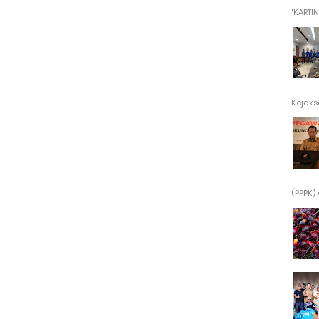
"KARTINI"
Kejaksa
(PPPK) 