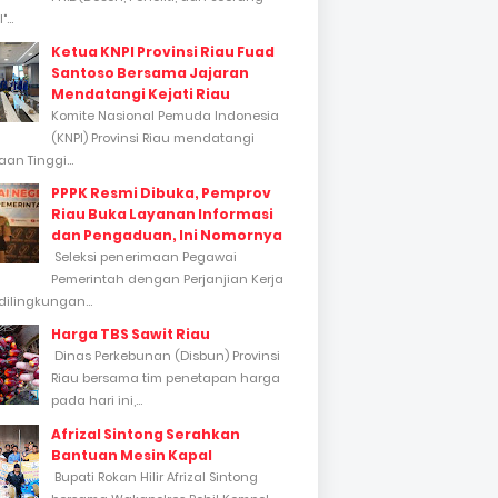
...
Ketua KNPI Provinsi Riau Fuad
Santoso Bersama Jajaran
Mendatangi Kejati Riau
Komite Nasional Pemuda Indonesia
(KNPI) Provinsi Riau mendatangi
an Tinggi...
PPPK Resmi Dibuka, Pemprov
Riau Buka Layanan Informasi
dan Pengaduan, Ini Nomornya
Seleksi penerimaan Pegawai
Pemerintah dengan Perjanjian Kerja
dilingkungan...
Harga TBS Sawit Riau
Dinas Perkebunan (Disbun) Provinsi
Riau bersama tim penetapan harga
pada hari ini,...
Afrizal Sintong Serahkan
Bantuan Mesin Kapal
Bupati Rokan Hilir Afrizal Sintong