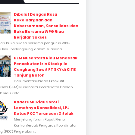
Dibalut Dengan Rasa
Kekeluargaan dan
Kebersamaan, Konsolidasi dan
Buka Bersama WPG Riau
Berjalan Sukses
tan buka puasa bersama pengurus WPG
si Riau berlangsung dalam suasana...
BEM Nusantara Riau Mendesak
Pencabutan Izin Stockpile
Cangkang Sawit PT SKY di KITB
Tanjung Buton
DokumentasiBadan Eksekutif
swa (BEM) Nusantara Koordinator Daerah
 Riau Kota...
Kader PMII Riau Soroti
Lemahnya Konsolidasi, LPJ
Ketua PKC Terancam Ditolak
Menjelang forum Rapat Pleno
Konkonfercab Pengurus Koordinator
 (PKC) Pergerakan...