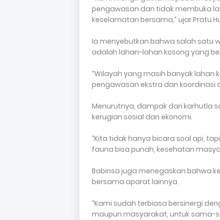
pengawasan dan tidak membuka laha
keselamatan bersama,” ujar Pratu H
Ia menyebutkan bahwa salah satu w
adalah lahan-lahan kosong yang be
“Wilayah yang masih banyak lahan ko
pengawasan ekstra dan koordinasi a
Menurutnya, dampak dari karhutla sa
kerugian sosial dan ekonomi.
“Kita tidak hanya bicara soal api, ta
fauna bisa punah, kesehatan masyar
Babinsa juga menegaskan bahwa kegi
bersama aparat lainnya.
“Kami sudah terbiasa bersinergi deng
maupun masyarakat, untuk sama-s