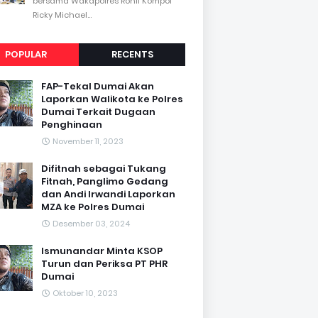
bersama Wakapolres Rohil Kompol
Ricky Michael...
POPULAR
RECENTS
FAP-Tekal Dumai Akan
Laporkan Walikota ke Polres
Dumai Terkait Dugaan
Penghinaan
November 11, 2023
Difitnah sebagai Tukang
Fitnah, Panglimo Gedang
dan Andi Irwandi Laporkan
MZA ke Polres Dumai
Desember 03, 2024
Ismunandar Minta KSOP
Turun dan Periksa PT PHR
Dumai
Oktober 10, 2023