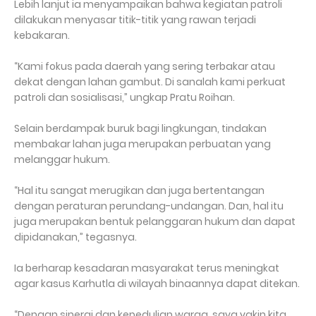
Lebih lanjut ia menyampaikan bahwa kegiatan patroli
dilakukan menyasar titik-titik yang rawan terjadi
kebakaran.
“Kami fokus pada daerah yang sering terbakar atau
dekat dengan lahan gambut. Di sanalah kami perkuat
patroli dan sosialisasi,” ungkap Pratu Roihan.
Selain berdampak buruk bagi lingkungan, tindakan
membakar lahan juga merupakan perbuatan yang
melanggar hukum.
“Hal itu sangat merugikan dan juga bertentangan
dengan peraturan perundang-undangan. Dan, hal itu
juga merupakan bentuk pelanggaran hukum dan dapat
dipidanakan,” tegasnya.
Ia berharap kesadaran masyarakat terus meningkat
agar kasus Karhutla di wilayah binaannya dapat ditekan.
“Dengan sinergi dan kepedulian warga, saya yakin kita