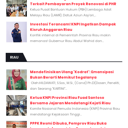
Terkait Pembayaran Proyek Renovasi di PHR
Ketua Pusat Bantuan Hukum (PBH) Lembaga Adat
Melayu Riau (LAMR), Datuk Aziun Asy’ari,...
Investasi Terancam! KNPI Ingatkan Dampak
Kisruh Anggaran Riau
Konflik internal di Pemerintah Provinsi Riau makin
memanas! Gubernur Riau Abdul Wahid dan...
RIAU
Mendefinisikan Ulang 'Kodrat': Emansipasi
Bukan Berarti Memikul Segalanya
Oleh:HILDAWATI, S.Sos., M.Si., (Cand) Ph.D(Dosen, Peneliti,
dan Seorang "KARTINI"...
Ketua KNPI Provinsi Riau Fuad Santoso
Bersama Jajaran Mendatangi Kejati Riau
Komite Nasional Pemuda Indonesia (KNPI) Provinsi Riau
mendatangi Kejaksaan Tinggi...
PPPK Resmi Dibuka, Pemprov Riau Buka