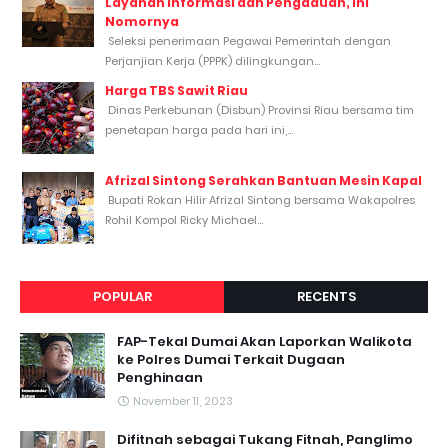
Layanan Informasi dan Pengaduan, Ini
Nomornya
Seleksi penerimaan Pegawai Pemerintah dengan
Perjanjian Kerja (PPPK) dilingkungan...
Harga TBS Sawit Riau
Dinas Perkebunan (Disbun) Provinsi Riau bersama tim
penetapan harga pada hari ini,...
Afrizal Sintong Serahkan Bantuan Mesin Kapal
Bupati Rokan Hilir Afrizal Sintong bersama Wakapolres
Rohil Kompol Ricky Michael...
POPULAR
RECENTS
FAP-Tekal Dumai Akan Laporkan Walikota
ke Polres Dumai Terkait Dugaan
Penghinaan
November 11, 2023
Difitnah sebagai Tukang Fitnah, Panglimo