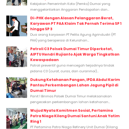
Kebijakan Pemerintah Kota (Pemko) Dumai yang
menggelontorkan Anggaran Pendapatan dan...
Di-PHK dengan Alasan Pelanggaran Berat,
Karyawan PT PAA Klaim Tak Pernah Terima SP 1
hingga SP 3
Dua orang karyawan PT Pelita Agung Agrindustri (PT
PAA) yang beroperasi di Kelurahan...
Patroli C3 Polsek Dumai Timur Diperketat,
AIPTU Hendri Rujianto Ajak Warga Tingkatkan
Kewaspadaan
Patroli preventif guna mencegah terjadinya tindak
pidana C3 (curat, curas, dan curanmor)...
Dukung Ketahanan Pangan, IPDA Abdul Karim
Pantau Perkembangan Lahan Jagung Pipil di
Dumai Timur
Panit 1 Binmas Polsek Dumai Timur melaksanakan
pengecekan perkembangan lahan ketahanan...
Wujud Nyata Komitmen Sosial, Pertamina
Patra Niaga Kilang Dumai Santuni Anak Yatim
Ring 1
PT Pertamina Patra Niaga Refinery Unit Dumai (Kilang