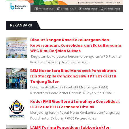
PEKANBARU
Dibalut Dengan Rasa Kekeluargaan dan
Kebersamaan, Konsolidasi dan Buka Bersama
WPG Riau Berjalan Sukses
Kegiatan buka puasa bersama pengurus WPG Provinsi
Riau berlangsung dalam suasana...
BEM Nusantara Riau Mendesak Pencabutan
Izin Stockpile Cangkang Sawit PT SKY di KITB
Tanjung Buton
DokumentasiBadan Eksekutif Mahasiswa (BEM)
Nusantara Koordinator Daerah Wilayah Riau Kota...
Kader PMII Riau Soroti Lemahnya Konsolidasi,
LPJ Ketua PKC Terancam Ditolak
Menjelang forum Rapat Pleno Konkonfercab Pengurus
Koordinator Cabang (PKC) Pergerakan...
LAMR Terima Pengaduan Subkontraktor