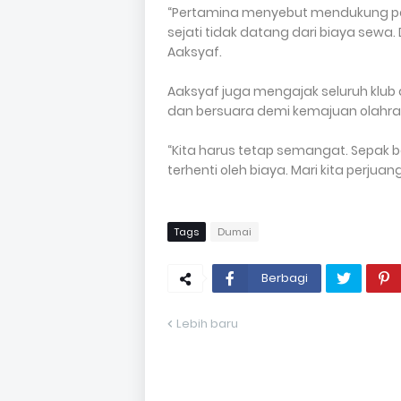
“Pertamina menyebut mendukung pem
sejati tidak datang dari biaya sewa.
Aaksyaf.
Aaksyaf juga mengajak seluruh klub 
dan bersuara demi kemajuan olahr
“Kita harus tetap semangat. Sepak bo
terhenti oleh biaya. Mari kita perju
Tags
Dumai
Berbagi
Lebih baru