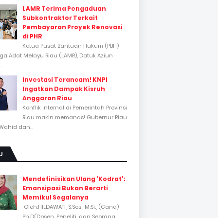
LAMR Terima Pengaduan
Subkontraktor Terkait
Pembayaran Proyek Renovasi
di PHR
Ketua Pusat Bantuan Hukum (PBH)
a Adat Melayu Riau (LAMR), Datuk Aziun
..
Investasi Terancam! KNPI
Ingatkan Dampak Kisruh
Anggaran Riau
Konflik internal di Pemerintah Provinsi
Riau makin memanas! Gubernur Riau
Wahid dan...
U
Mendefinisikan Ulang 'Kodrat':
Emansipasi Bukan Berarti
Memikul Segalanya
Oleh:HILDAWATI, S.Sos., M.Si., (Cand)
Ph.D(Dosen, Peneliti, dan Seorang