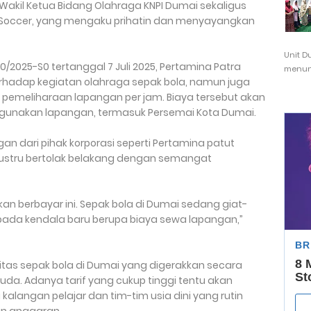
Wakil Ketua Bidang Olahraga KNPI Dumai sekaligus
i Soccer, yang mengaku prihatin dan menyayangkan
Unit D
2025-S0 tertanggal 7 Juli 2025, Pertamina Patra
menunj
hadap kegiatan olahraga sepak bola, namun juga
pemeliharaan lapangan per jam. Biaya tersebut akan
gunakan lapangan, termasuk Persemai Kota Dumai.
n dari pihak korporasi seperti Pertamina patut
 justru bertolak belakang dengan semangat
n berbayar ini. Sepak bola di Dumai sedang giat-
n pada kendala baru berupa biaya sewa lapangan,”
tas sepak bola di Dumai yang digerakkan secara
a. Adanya tarif yang cukup tinggi tentu akan
kalangan pelajar dan tim-tim usia dini yang rutin