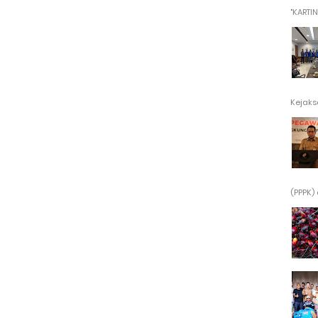
"KARTINI"
Kejaksa
(PPPK) 