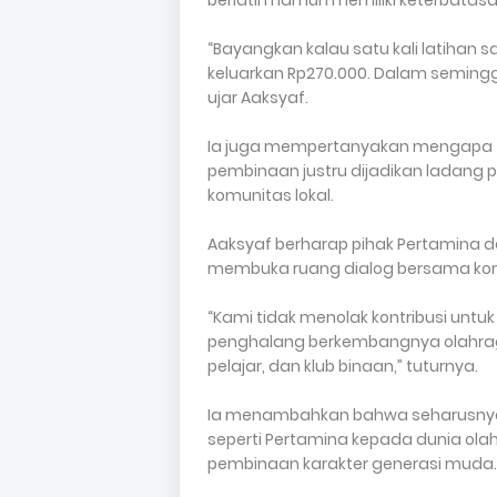
berlatih namun memiliki keterbatas
“Bayangkan kalau satu kali latihan
keluarkan Rp270.000. Dalam seminggu
ujar Aaksyaf.
Ia juga mempertanyakan mengapa fa
pembinaan justru dijadikan ladan
komunitas lokal.
Aaksyaf berharap pihak Pertamina 
membuka ruang dialog bersama kom
“Kami tidak menolak kontribusi untu
penghalang berkembangnya olahraga.
pelajar, dan klub binaan,” tuturnya.
Ia menambahkan bahwa seharusnya 
seperti Pertamina kepada dunia ola
pembinaan karakter generasi muda