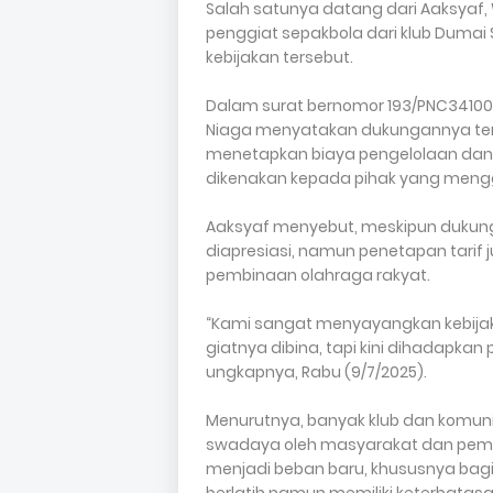
Salah satunya datang dari Aaksyaf, 
penggiat sepakbola dari klub Duma
kebijakan tersebut.
Dalam surat bernomor 193/PNC341000/
Niaga menyatakan dukungannya ter
menetapkan biaya pengelolaan dan 
dikenakan kepada pihak yang meng
Aaksyaf menyebut, meskipun dukunga
diapresiasi, namun penetapan tarif
pembinaan olahraga rakyat.
“Kami sangat menyayangkan kebijaka
giatnya dibina, tapi kini dihadapka
ungkapnya, Rabu (9/7/2025).
Menurutnya, banyak klub dan komuni
swadaya oleh masyarakat dan pemud
menjadi beban baru, khususnya bagi 