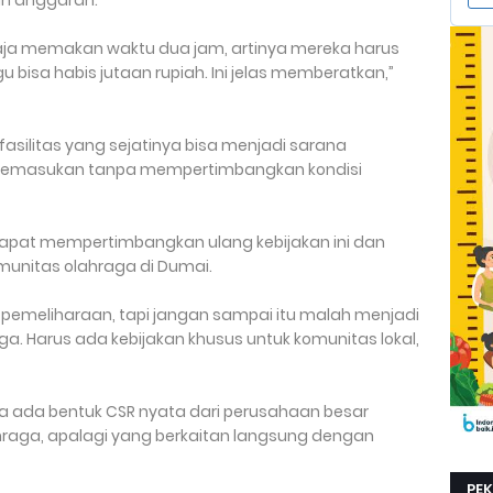
an anggaran.
 saja memakan waktu dua jam, artinya mereka harus
 bisa habis jutaan rupiah. Ini jelas memberatkan,”
silitas yang sejatinya bisa menjadi sarana
g pemasukan tanpa mempertimbangkan kondisi
dapat mempertimbangkan ulang kebijakan ini dan
unitas olahraga di Dumai.
k pemeliharaan, tapi jangan sampai itu malah menjadi
 Harus ada kebijakan khusus untuk komunitas lokal,
ada bentuk CSR nyata dari perusahaan besar
hraga, apalagi yang berkaitan langsung dengan
.
PE