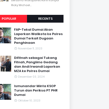
bersama Wakapolres Rohil Kompol
Ricky Michael...
POPULAR
RECENTS
FAP-Tekal Dumai Akan
Laporkan Walikota ke Polres
Dumai Terkait Dugaan
Penghinaan
November 11, 2023
Difitnah sebagai Tukang
Fitnah, Panglimo Gedang
dan Andi Irwandi Laporkan
MZA ke Polres Dumai
Desember 03, 2024
Ismunandar Minta KSOP
Turun dan Periksa PT PHR
Dumai
Oktober 10, 2023