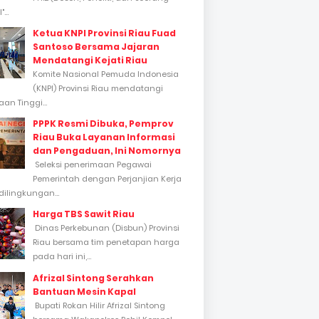
...
Ketua KNPI Provinsi Riau Fuad
Santoso Bersama Jajaran
Mendatangi Kejati Riau
Komite Nasional Pemuda Indonesia
(KNPI) Provinsi Riau mendatangi
an Tinggi...
PPPK Resmi Dibuka, Pemprov
Riau Buka Layanan Informasi
dan Pengaduan, Ini Nomornya
Seleksi penerimaan Pegawai
Pemerintah dengan Perjanjian Kerja
dilingkungan...
Harga TBS Sawit Riau
Dinas Perkebunan (Disbun) Provinsi
Riau bersama tim penetapan harga
pada hari ini,...
Afrizal Sintong Serahkan
Bantuan Mesin Kapal
Bupati Rokan Hilir Afrizal Sintong