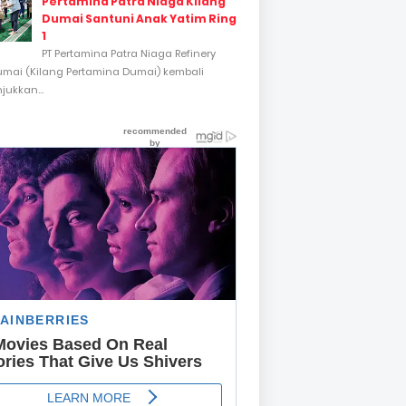
Pertamina Patra Niaga Kilang
Dumai Santuni Anak Yatim Ring
1
PT Pertamina Patra Niaga Refinery
umai (Kilang Pertamina Dumai) kembali
ukkan...