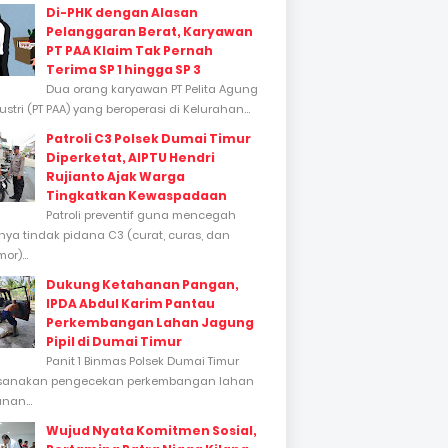
Di-PHK dengan Alasan
Pelanggaran Berat, Karyawan
PT PAA Klaim Tak Pernah
Terima SP 1 hingga SP 3
Dua orang karyawan PT Pelita Agung
stri (PT PAA) yang beroperasi di Kelurahan...
Patroli C3 Polsek Dumai Timur
Diperketat, AIPTU Hendri
Rujianto Ajak Warga
Tingkatkan Kewaspadaan
Patroli preventif guna mencegah
inya tindak pidana C3 (curat, curas, dan
or)...
Dukung Ketahanan Pangan,
IPDA Abdul Karim Pantau
Perkembangan Lahan Jagung
Pipil di Dumai Timur
Panit 1 Binmas Polsek Dumai Timur
sanakan pengecekan perkembangan lahan
nan...
Wujud Nyata Komitmen Sosial,