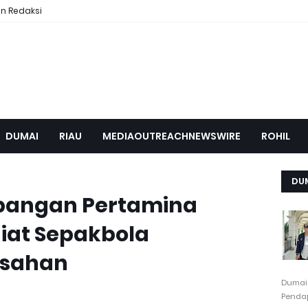
n Redaksi
DUMAI
RIAU
MEDIAOUTREACHNEWSWIRE
ROHIL
DU
pangan Pertamina
iat Sepakbola
esahan
Dumai
Pendap