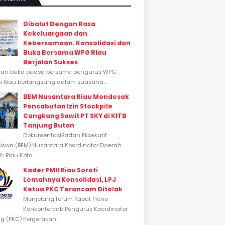
Dibalut Dengan Rasa
Kekeluargaan dan
Kebersamaan, Konsolidasi dan
Buka Bersama WPG Riau
Berjalan Sukses
tan buka puasa bersama pengurus WPG
si Riau berlangsung dalam suasana...
BEM Nusantara Riau Mendesak
Pencabutan Izin Stockpile
Cangkang Sawit PT SKY di KITB
Tanjung Buton
DokumentasiBadan Eksekutif
swa (BEM) Nusantara Koordinator Daerah
 Riau Kota...
Kader PMII Riau Soroti
Lemahnya Konsolidasi, LPJ
Ketua PKC Terancam Ditolak
Menjelang forum Rapat Pleno
Konkonfercab Pengurus Koordinator
 (PKC) Pergerakan...