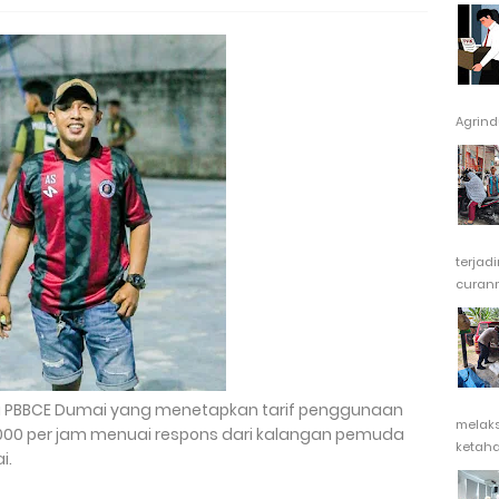
Agrindu
terjad
curanm
a PBBCE Dumai yang menetapkan tarif penggunaan
melak
.000 per jam menuai respons dari kalangan pemuda
ketaha
i.