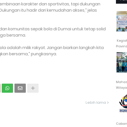
binaan karakter dan sportivitas, tapi dukungan
 Dukungan itu hadir dari kemudahan akses,” jelas
dan komunitas sepak bola di Dumai untuk tetap solid
aga bersama.
Kegia
Provin
la adalah milik rakyat. Jangan biarkan langkah kita
angkan bersama,” pungkasnya.
Mahasi
Wilayah
Lebih lama
Cabang