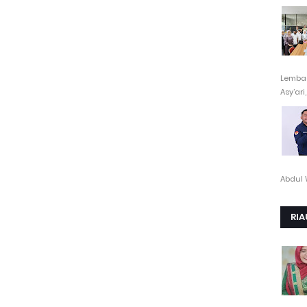
Lembag
Asy’ari,.
Abdul 
RIA