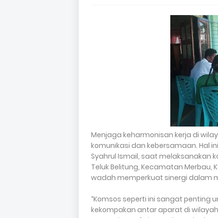
Menjaga keharmonisan kerja di wilay
komunikasi dan kebersamaan. Hal ini
Syahrul Ismail, saat melaksanakan 
Teluk Belitung, Kecamatan Merbau, K
wadah memperkuat sinergi dalam m
“Komsos seperti ini sangat pentin
kekompakan antar aparat di wilayah.