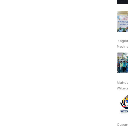
Kegia
Provin
Mahasi
Wilayah
Cabang