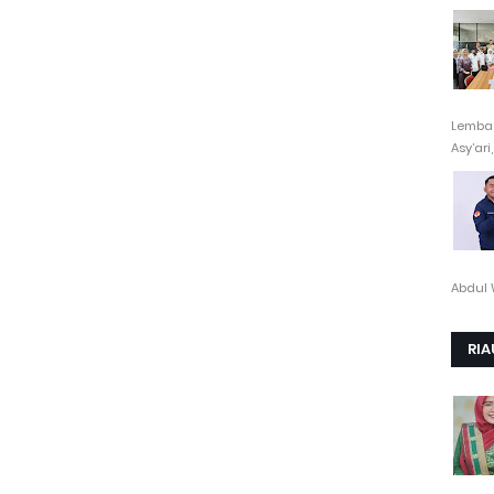
Lembag
Asy’ari,.
Abdul 
RIA