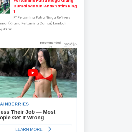
Pertamina Patra Niaga Kilang
Dumai Santuni Anak Yatim Ring
1
PT Pertamina Patra Niaga Refinery
umai (Kilang Pertamina Dumai) kembali
ukkan...