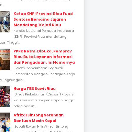
...
Ketua KNPI Provinsi Riau Fuad
Santoso Bersama Jajaran
Mendatangi Kejati Riau
Komite Nasional Pemuda Indonesia
(KNPI) Provinsi Riau mendatangi
an Tinggi...
PPPK Resmi Dibuka, Pemprov
Riau Buka Layanan Informasi
dan Pengaduan, Ini Nomornya
Seleksi penerimaan Pegawai
Pemerintah dengan Perjanjian Kerja
dilingkungan...
Harga TBS Sawit Riau
Dinas Perkebunan (Disbun) Provinsi
Riau bersama tim penetapan harga
pada hari ini,...
Afrizal Sintong Serahkan
Bantuan Mesin Kapal
Bupati Rokan Hilir Afrizal Sintong