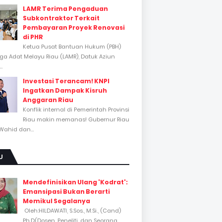
LAMR Terima Pengaduan
Subkontraktor Terkait
Pembayaran Proyek Renovasi
di PHR
Ketua Pusat Bantuan Hukum (PBH)
a Adat Melayu Riau (LAMR), Datuk Aziun
..
Investasi Terancam! KNPI
Ingatkan Dampak Kisruh
Anggaran Riau
Konflik internal di Pemerintah Provinsi
Riau makin memanas! Gubernur Riau
Wahid dan...
U
Mendefinisikan Ulang 'Kodrat':
Emansipasi Bukan Berarti
Memikul Segalanya
Oleh:HILDAWATI, S.Sos., M.Si., (Cand)
Ph.D(Dosen, Peneliti, dan Seorang