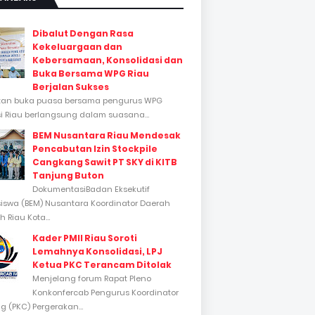
Dibalut Dengan Rasa
Kekeluargaan dan
Kebersamaan, Konsolidasi dan
Buka Bersama WPG Riau
Berjalan Sukses
tan buka puasa bersama pengurus WPG
si Riau berlangsung dalam suasana...
BEM Nusantara Riau Mendesak
Pencabutan Izin Stockpile
Cangkang Sawit PT SKY di KITB
Tanjung Buton
DokumentasiBadan Eksekutif
swa (BEM) Nusantara Koordinator Daerah
 Riau Kota...
Kader PMII Riau Soroti
Lemahnya Konsolidasi, LPJ
Ketua PKC Terancam Ditolak
Menjelang forum Rapat Pleno
Konkonfercab Pengurus Koordinator
 (PKC) Pergerakan...