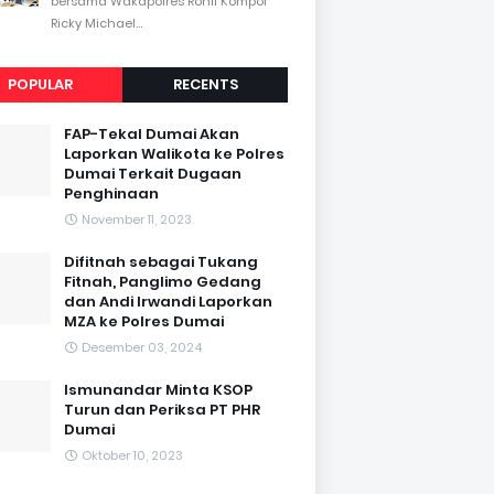
bersama Wakapolres Rohil Kompol
Ricky Michael...
POPULAR
RECENTS
FAP-Tekal Dumai Akan
Laporkan Walikota ke Polres
Dumai Terkait Dugaan
Penghinaan
November 11, 2023
Difitnah sebagai Tukang
Fitnah, Panglimo Gedang
dan Andi Irwandi Laporkan
MZA ke Polres Dumai
Desember 03, 2024
Ismunandar Minta KSOP
Turun dan Periksa PT PHR
Dumai
Oktober 10, 2023