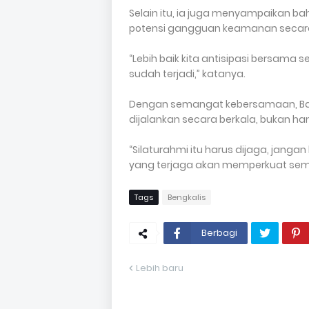
Selain itu, ia juga menyampaikan bah
potensi gangguan keamanan secara
“Lebih baik kita antisipasi bersama
sudah terjadi,” katanya.
Dengan semangat kebersamaan, Bab
dijalankan secara berkala, bukan 
“Silaturahmi itu harus dijaga, jang
yang terjaga akan memperkuat semua
Tags
Bengkalis
Berbagi
Lebih baru