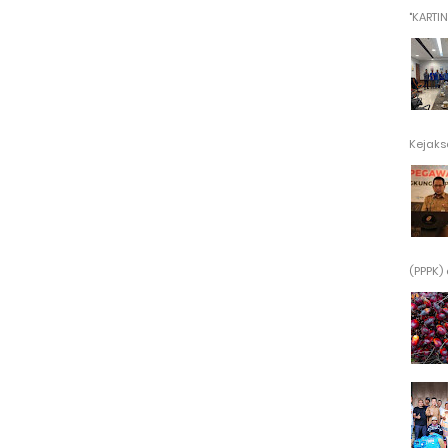
"KARTINI"
Kejaksa
(PPPK) 