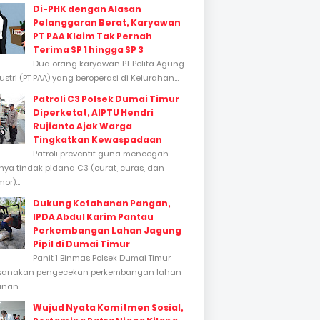
Di-PHK dengan Alasan
Pelanggaran Berat, Karyawan
PT PAA Klaim Tak Pernah
Terima SP 1 hingga SP 3
Dua orang karyawan PT Pelita Agung
stri (PT PAA) yang beroperasi di Kelurahan...
Patroli C3 Polsek Dumai Timur
Diperketat, AIPTU Hendri
Rujianto Ajak Warga
Tingkatkan Kewaspadaan
Patroli preventif guna mencegah
inya tindak pidana C3 (curat, curas, dan
or)...
Dukung Ketahanan Pangan,
IPDA Abdul Karim Pantau
Perkembangan Lahan Jagung
Pipil di Dumai Timur
Panit 1 Binmas Polsek Dumai Timur
sanakan pengecekan perkembangan lahan
nan...
Wujud Nyata Komitmen Sosial,