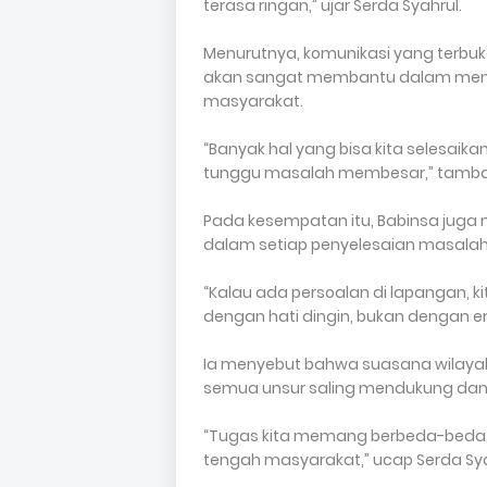
terasa ringan,” ujar Serda Syahrul.
Menurutnya, komunikasi yang terbuk
akan sangat membantu dalam meny
masyarakat.
“Banyak hal yang bisa kita selesaikan
tunggu masalah membesar,” tamb
Pada kesempatan itu, Babinsa jug
dalam setiap penyelesaian masalah 
“Kalau ada persoalan di lapangan, k
dengan hati dingin, bukan dengan em
Ia menyebut bahwa suasana wilayah 
semua unsur saling mendukung da
“Tugas kita memang berbeda-beda,
tengah masyarakat,” ucap Serda Sya