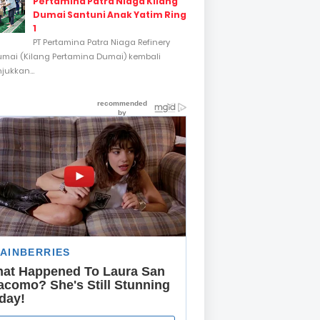
Pertamina Patra Niaga Kilang
Dumai Santuni Anak Yatim Ring
1
PT Pertamina Patra Niaga Refinery
umai (Kilang Pertamina Dumai) kembali
ukkan...