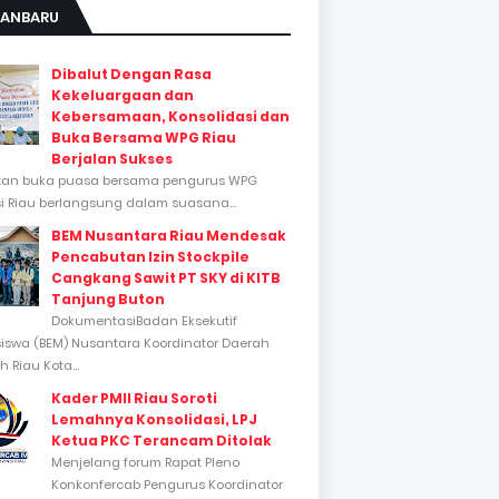
KANBARU
Dibalut Dengan Rasa
Kekeluargaan dan
Kebersamaan, Konsolidasi dan
Buka Bersama WPG Riau
Berjalan Sukses
tan buka puasa bersama pengurus WPG
si Riau berlangsung dalam suasana...
BEM Nusantara Riau Mendesak
Pencabutan Izin Stockpile
Cangkang Sawit PT SKY di KITB
Tanjung Buton
DokumentasiBadan Eksekutif
swa (BEM) Nusantara Koordinator Daerah
 Riau Kota...
Kader PMII Riau Soroti
Lemahnya Konsolidasi, LPJ
Ketua PKC Terancam Ditolak
Menjelang forum Rapat Pleno
Konkonfercab Pengurus Koordinator