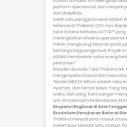
stasiun di Phuket ini melengkapi sik
platform operasional, dan menjadi 
dan direplikasi.
Salah satu pengguna awal adalah AUT
terbesar di Thailand. CEO-nya, Bapa
tukar baterai berbasis UOTTA™ yang 
meningkatkan efisiensi operasiona
menit, mengurangi tekanan pada jar
berharga bagi pengemudi. Proyek in
ASEAN, memberikan solusi energi be
perkotaan.”
Presiden Asosiasi Taksi Thailand, Mr.
menginspeksi stasiun dan mencoba
“Model UNEX EV-MG ini adalah taksi li
nyaman, dan hemat biaya. Yang te
waktu dan uang. Kami sangat memp
unit armada kami ke kendaraan listri
Ekspansi Regional di Asia Tengga
Ekosistem Penukaran Baterai Glob
Thailand menjadi pintu masuk strat
melampaui sekadar satu stasiun. P