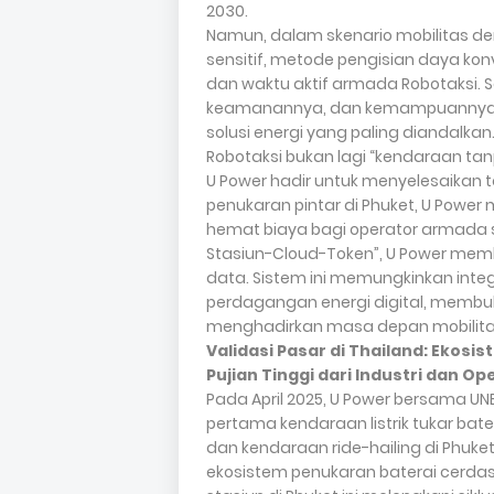
2030.
Namun, dalam skenario mobilitas de
sensitif, metode pengisian daya ko
dan waktu aktif armada Robotaksi. 
keamanannya, dan kemampuannya u
solusi energi yang paling diandalk
Robotaksi bukan lagi “kendaraan tanpa
U Power hadir untuk menyelesaikan
penukaran pintar di Phuket, U Power
hemat biaya bagi operator armada s
Stasiun-Cloud-Token”, U Power memb
data. Sistem ini memungkinkan inte
perdagangan energi digital, memb
menghadirkan masa depan mobilita
Validasi Pasar di Thailand: Ekosi
Pujian Tinggi dari Industri dan Op
Pada April 2025, U Power bersama U
pertama kendaraan listrik tukar bate
dan kendaraan ride-hailing di Phuke
ekosistem penukaran baterai cerdas