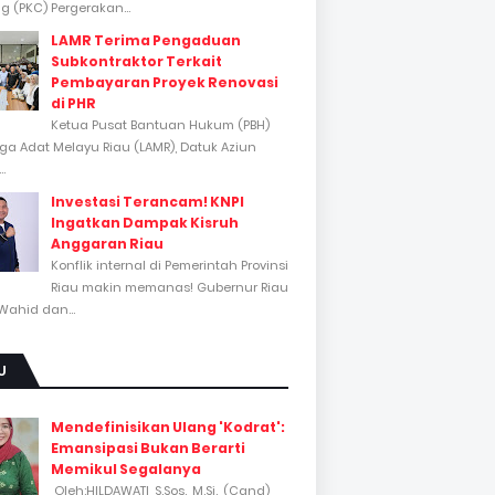
 (PKC) Pergerakan...
LAMR Terima Pengaduan
Subkontraktor Terkait
Pembayaran Proyek Renovasi
di PHR
Ketua Pusat Bantuan Hukum (PBH)
a Adat Melayu Riau (LAMR), Datuk Aziun
..
Investasi Terancam! KNPI
Ingatkan Dampak Kisruh
Anggaran Riau
Konflik internal di Pemerintah Provinsi
Riau makin memanas! Gubernur Riau
Wahid dan...
U
Mendefinisikan Ulang 'Kodrat':
Emansipasi Bukan Berarti
Memikul Segalanya
Oleh:HILDAWATI, S.Sos., M.Si., (Cand)