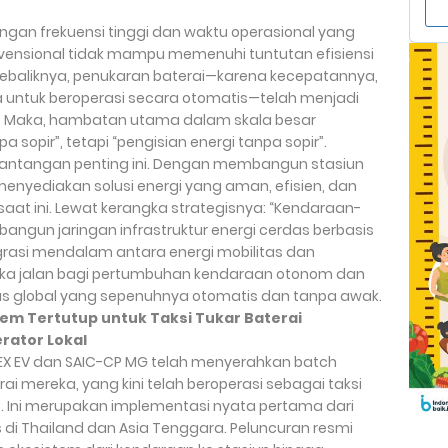
ngan frekuensi tinggi dan waktu operasional yang
nvensional tidak mampu memenuhi tuntutan efisiensi
Sebaliknya, penukaran baterai—karena kecepatannya,
ntuk beroperasi secara otomatis—telah menjadi
an. Maka, hambatan utama dalam skala besar
 sopir”, tetapi “pengisian energi tanpa sopir”.
 tantangan penting ini. Dengan membangun stasiun
 menyediakan solusi energi yang aman, efisien, dan
aat ini. Lewat kerangka strategisnya: “Kendaraan-
angun jaringan infrastruktur energi cerdas berbasis
grasi mendalam antara energi mobilitas dan
uka jalan bagi pertumbuhan kendaraan otonom dan
s global yang sepenuhnya otomatis dan tanpa awak.
stem Tertutup untuk Taksi Tukar Baterai
erator Lokal
NEX EV dan SAIC-CP MG telah menyerahkan batch
rai mereka, yang kini telah beroperasi sebagai taksi
t. Ini merupakan implementasi nyata pertama dari
 di Thailand dan Asia Tenggara. Peluncuran resmi