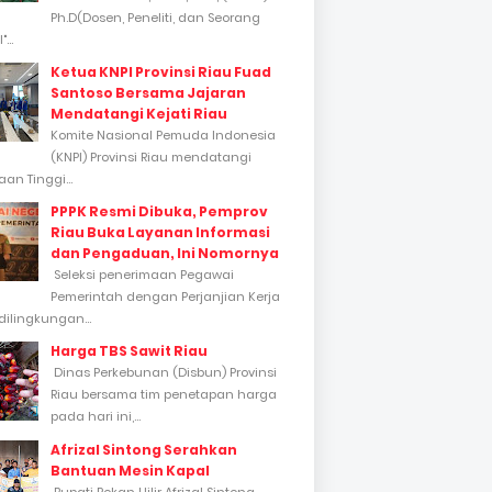
Ph.D(Dosen, Peneliti, dan Seorang
...
Ketua KNPI Provinsi Riau Fuad
Santoso Bersama Jajaran
Mendatangi Kejati Riau
Komite Nasional Pemuda Indonesia
(KNPI) Provinsi Riau mendatangi
an Tinggi...
PPPK Resmi Dibuka, Pemprov
Riau Buka Layanan Informasi
dan Pengaduan, Ini Nomornya
Seleksi penerimaan Pegawai
Pemerintah dengan Perjanjian Kerja
dilingkungan...
Harga TBS Sawit Riau
Dinas Perkebunan (Disbun) Provinsi
Riau bersama tim penetapan harga
pada hari ini,...
Afrizal Sintong Serahkan
Bantuan Mesin Kapal
Bupati Rokan Hilir Afrizal Sintong