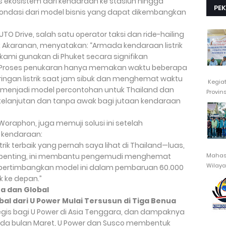
lus ekosistem dari kendaraan ke stasiun hingga
PE
pondasi dari model bisnis yang dapat dikembangkan
O Drive, salah satu operator taksi dan ride-hailing
k Akaranan, menyatakan: “Armada kendaraan listrik
kami gunakan di Phuket secara signifikan
l. Proses penukaran hanya memakan waktu beberapa
ingan listrik saat jam sibuk dan menghemat waktu
Kegia
i menjadi model percontohan untuk Thailand dan
Provin
rkelanjutan dan tanpa awak bagi jutaan kendaraan
 Woraphon, juga memuji solusi ini setelah
 kendaraan:
strik terbaik yang pernah saya lihat di Thailand—luas,
Mahasi
rpenting, ini membantu pengemudi menghemat
Wilayah
ertimbangkan model ini dalam pembaruan 60.000
k ke depan.”
ra dan Global
al dari U Power Mulai Tersusun di Tiga Benua
egis bagi U Power di Asia Tenggara, dan dampaknya
ada bulan Maret, U Power dan Susco membentuk