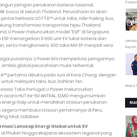
Cabang
un jaringan penukaran baterai nasional,
k Susco di seluruh Thailand. Perusahaan ini akan
intar berbasis UOTTA™ untuk taksi, ride-hailing, bus,
kung transformasi transportasi hijau Thailand.
d, U Power meluncurkan model “ESP” di Singapura.
ESP menargetkan 5.000 unit EV tukar baterai dan
Lembag
, serta mengkonversi 300 taksi MG EP menjadi versi
Asy’ari,.
gai pusatnya, U Power kini memperluas jaringannya
in, ambisi global perusahaan mulai terbentuk:
TTA™ pertama dibuka pada Juni di Kwai Chung, dengan
tuk melayani taksi, bus, bahkan feri.
Abdul 
osiasi Taksi Portugal, U Power meluncurkan
am acara HUT ke-50 ANTRAL, ELMO mengumumkan
nergi Galp untuk mendirikan stasiun penukaran.
RIA
an segera membuka stasiun pertamanya di Peru,
ing lokal, Ualabee.
rmasi Lanskap Energi Global untuk EV
 di Phuket hingga ekspansi ekosistem regional yang