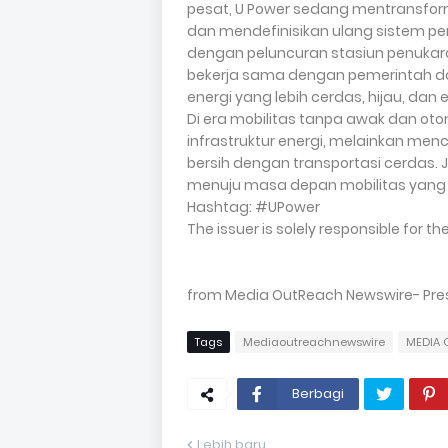
pesat, U Power sedang mentransformas
dan mendefinisikan ulang sistem pengi
dengan peluncuran stasiun penukara
bekerja sama dengan pemerintah da
energi yang lebih cerdas, hijau, dan e
Di era mobilitas tanpa awak dan ot
infrastruktur energi, melainkan men
bersih dengan transportasi cerdas.
menuju masa depan mobilitas yang 
Hashtag: #UPower
The issuer is solely responsible for 
from Media OutReach Newswire- Press
Tags
Mediaoutreachnewswire
MEDIA 
Berbagi
Lebih baru