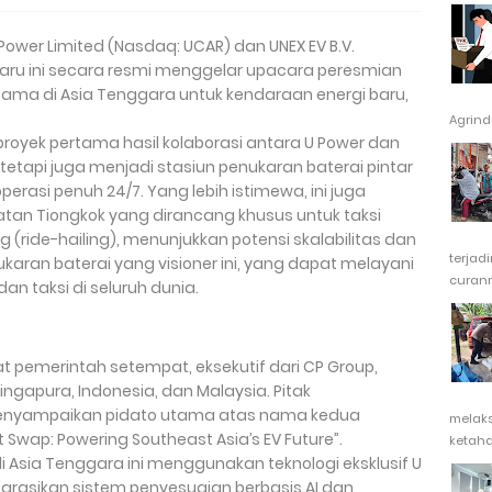
Power Limited (Nasdaq: UCAR) dan UNEX EV B.V.
-baru ini secara resmi menggelar upacara peresmian
rtama di Asia Tenggara untuk kendaraan energi baru,
Agrindu
royek pertama hasil kolaborasi antara U Power dan
tetapi juga menjadi stasiun penukaran baterai pintar
rasi penuh 24/7. Yang lebih istimewa, ini juga
atan Tiongkok yang dirancang khusus untuk taksi
g (ride-hailing), menunjukkan potensi skalabilitas dan
terjad
karan baterai yang visioner ini, yang dapat melayani
curanm
an taksi di seluruh dunia.
at pemerintah setempat, eksekutif dari CP Group,
ingapura, Indonesia, dan Malaysia. Pitak
V, menyampaikan pidato utama atas nama kedua
melak
wap: Powering Southeast Asia’s EV Future”.
ketaha
i Asia Tenggara ini menggunakan teknologi eksklusif U
grasikan sistem penyesuaian berbasis AI dan