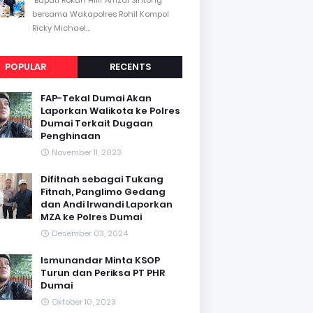
bersama Wakapolres Rohil Kompol
Ricky Michael...
POPULAR
RECENTS
FAP-Tekal Dumai Akan
Laporkan Walikota ke Polres
Dumai Terkait Dugaan
Penghinaan
November 11, 2023
Difitnah sebagai Tukang
Fitnah, Panglimo Gedang
dan Andi Irwandi Laporkan
MZA ke Polres Dumai
Desember 03, 2024
Ismunandar Minta KSOP
Turun dan Periksa PT PHR
Dumai
Oktober 10, 2023