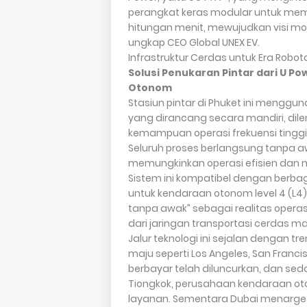
perangkat keras modular untuk me
hitungan menit, mewujudkan visi mo
ungkap CEO Global UNEX EV.
Infrastruktur Cerdas untuk Era Robot
Solusi Penukaran Pintar dari U 
Otonom
Stasiun pintar di Phuket ini menggu
yang dirancang secara mandiri, dile
kemampuan operasi frekuensi tinggi
Seluruh proses berlangsung tanpa
memungkinkan operasi efisien dan 
Sistem ini kompatibel dengan berbag
untuk kendaraan otonom level 4 (L4)
tanpa awak” sebagai realitas opera
dari jaringan transportasi cerdas m
Jalur teknologi ini sejalan dengan tr
maju seperti Los Angeles, San Francis
berbayar telah diluncurkan, dan seda
Tiongkok, perusahaan kendaraan ot
layanan. Sementara Dubai menarge