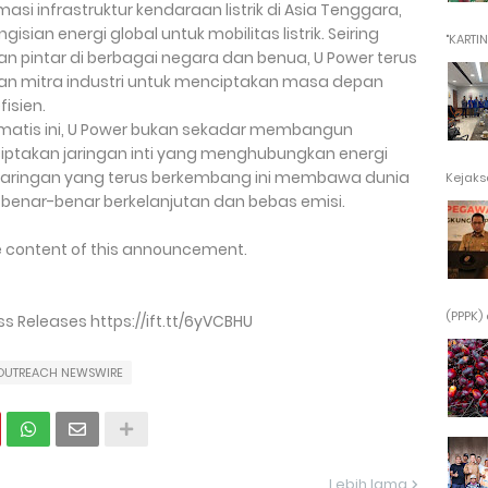
i infrastruktur kendaraan listrik di Asia Tenggara,
sian energi global untuk mobilitas listrik. Seiring
"KARTINI"
n pintar di berbagai negara dan benua, U Power terus
n mitra industri untuk menciptakan masa depan
fisien.
omatis ini, U Power bukan sekadar membangun
ciptakan jaringan inti yang menghubungkan energi
 Jaringan yang terus berkembang ini membawa dunia
Kejaksa
benar-benar berkelanjutan dan bebas emisi.
the content of this announcement.
(PPPK) 
 Releases https://ift.tt/6yVCBHU
OUTREACH NEWSWIRE
Lebih lama