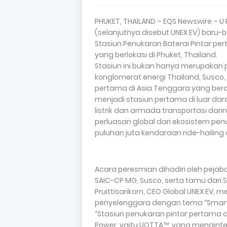
PHUKET, THAILAND – EQS Newswire – U 
(selanjutnya disebut UNEX EV) baru
Stasiun Penukaran Baterai Pintar pe
yang berlokasi di Phuket, Thailand.
Stasiun ini bukan hanya merupakan p
konglomerat energi Thailand, Susco, 
pertama di Asia Tenggara yang berope
menjadi stasiun pertama di luar dar
listrik dan armada transportasi darin
perluasan global dari ekosistem penu
puluhan juta kendaraan ride-hailing d
Acara peresmian dihadiri oleh pejab
SAIC-CP MG, Susco, serta tamu dari S
Pruittisarikorn, CEO Global UNEX E
penyelenggara dengan tema “Smart S
“Stasiun penukaran pintar pertama d
Power, yaitu UOTTA™, yang menginte