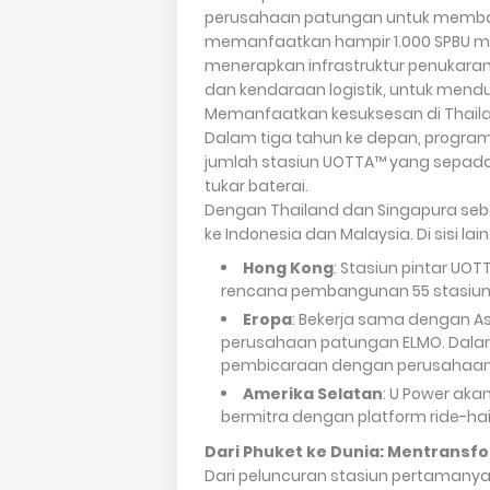
perusahaan patungan untuk membang
memanfaatkan hampir 1.000 SPBU mili
menerapkan infrastruktur penukaran p
dan kendaraan logistik, untuk mendu
Memanfaatkan kesuksesan di Thailan
Dalam tiga tahun ke depan, program 
jumlah stasiun UOTTA™ yang sepadan
tukar baterai.
Dengan Thailand dan Singapura seba
ke Indonesia dan Malaysia. Di sisi la
Hong Kong
: Stasiun pintar UO
rencana pembangunan 55 stasiun un
Eropa
: Bekerja sama dengan As
perusahaan patungan ELMO. Dal
pembicaraan dengan perusahaan e
Amerika Selatan
: U Power ak
bermitra dengan platform ride-hail
Dari Phuket ke Dunia: Mentransfo
Dari peluncuran stasiun pertamanya