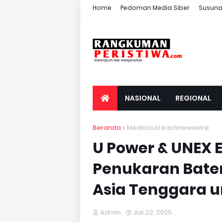
Home
Pedoman Media Siber
Susuna
NASIONAL
REGIONAL
Beranda
Mediaoutreachnewswire
U Power & UNEX 
Penukaran Bater
Asia Tenggara u
Admin
Juli 22, 2025