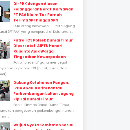
Di-PHK dengan Alasan
Pelanggaran Berat, Karyawan
PT PAA Klaim Tak Pernah
Terima SP 1 hingga SP 3
Dua orang karyawan PT Pelita Agung
stri (PT PAA) yang beroperasi di Kelurahan...
Patroli C3 Polsek Dumai Timur
Diperketat, AIPTU Hendri
Rujianto Ajak Warga
Tingkatkan Kewaspadaan
Patroli preventif guna mencegah
inya tindak pidana C3 (curat, curas, dan
or)...
Dukung Ketahanan Pangan,
IPDA Abdul Karim Pantau
Perkembangan Lahan Jagung
Pipil di Dumai Timur
Panit 1 Binmas Polsek Dumai Timur
sanakan pengecekan perkembangan lahan
nan...
Wujud Nyata Komitmen Sosial,