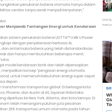
mungkinkan penukaran baterai otomatis hanya dalam
bilitas cerdas tanpa awak menjadi kenyataan,”
Unit D
aksi
menunj
Power Menjawab Tantangan Energi untuk Kendaraan
nakan sistem penukaran baterai UOTTA™ milik U Power
ngkapi dengan penyelarasan berbasis AI,
, dan antarmuka baterai yang telah distandardisasi.
 awak dan hanya membutuhkan beberapa menit,
mulus.
ai model kendaraan listrik dan telah dipersiapkan
, menjadikan konsep “pengisian energi otomatis
sional, untuk memenuhi kebutuhan energi super cepat
asa depan.
en transformasi transportasi global. Di berbagai kota
co, Phoenix, dan Austin di AS, layanan Robotaksi
ng diperluas ke New York, Atlanta, dan kota lainnya. Di
onom telah menangani puluhan juta pesanan
tkan 25% transportasi umum otomatis pada tahun