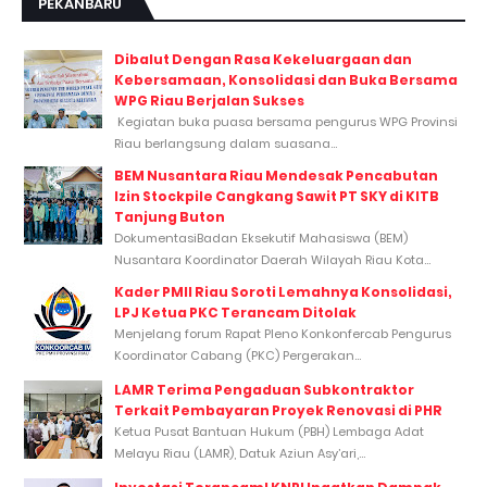
PEKANBARU
Dibalut Dengan Rasa Kekeluargaan dan
Kebersamaan, Konsolidasi dan Buka Bersama
WPG Riau Berjalan Sukses
Kegiatan buka puasa bersama pengurus WPG Provinsi
Riau berlangsung dalam suasana...
BEM Nusantara Riau Mendesak Pencabutan
Izin Stockpile Cangkang Sawit PT SKY di KITB
Tanjung Buton
DokumentasiBadan Eksekutif Mahasiswa (BEM)
Nusantara Koordinator Daerah Wilayah Riau Kota...
Kader PMII Riau Soroti Lemahnya Konsolidasi,
LPJ Ketua PKC Terancam Ditolak
Menjelang forum Rapat Pleno Konkonfercab Pengurus
Koordinator Cabang (PKC) Pergerakan...
LAMR Terima Pengaduan Subkontraktor
Terkait Pembayaran Proyek Renovasi di PHR
Ketua Pusat Bantuan Hukum (PBH) Lembaga Adat
Melayu Riau (LAMR), Datuk Aziun Asy’ari,...