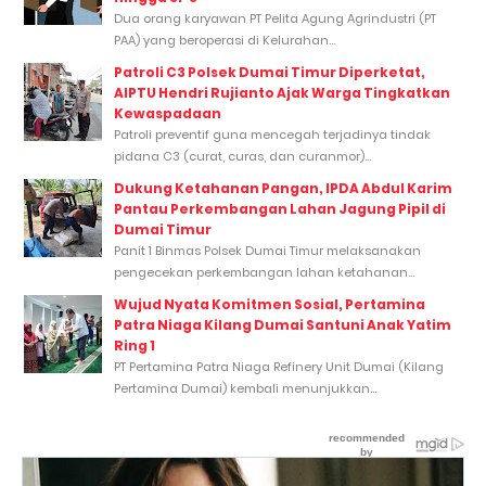
Dua orang karyawan PT Pelita Agung Agrindustri (PT
PAA) yang beroperasi di Kelurahan...
Patroli C3 Polsek Dumai Timur Diperketat,
AIPTU Hendri Rujianto Ajak Warga Tingkatkan
Kewaspadaan
Patroli preventif guna mencegah terjadinya tindak
pidana C3 (curat, curas, dan curanmor)...
Dukung Ketahanan Pangan, IPDA Abdul Karim
Pantau Perkembangan Lahan Jagung Pipil di
Dumai Timur
Panit 1 Binmas Polsek Dumai Timur melaksanakan
pengecekan perkembangan lahan ketahanan...
Wujud Nyata Komitmen Sosial, Pertamina
Patra Niaga Kilang Dumai Santuni Anak Yatim
Ring 1
PT Pertamina Patra Niaga Refinery Unit Dumai (Kilang
Pertamina Dumai) kembali menunjukkan...