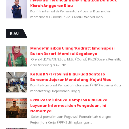
Investasi Terancam! KNPI Ingatkan Dampak
Kisruh Anggaran Riau
Konflik internal di Pemerintah Provinsi Riau makin
memanas! Gubernur Riau Abdul Wahid dan...
RIAU
Mendefinisikan Ulang 'Kodrat': Emansipasi
Bukan Berarti Memikul Segalanya
Oleh:HILDAWATI, S.Sos., M.Si., (Cand) Ph.D(Dosen, Peneliti,
dan Seorang "KARTINI"...
Ketua KNPI Provinsi Riau Fuad Santoso
Bersama Jajaran Mendatangi Kejati Riau
Komite Nasional Pemuda Indonesia (KNPI) Provinsi Riau
mendatangi Kejaksaan Tinggi...
PPPK Resmi Dibuka, Pemprov Riau Buka
Layanan Informasi dan Pengaduan, Ini
Nomornya
Seleksi penerimaan Pegawai Pemerintah dengan
Perjanjian Kerja (PPPK) dilingkungan...