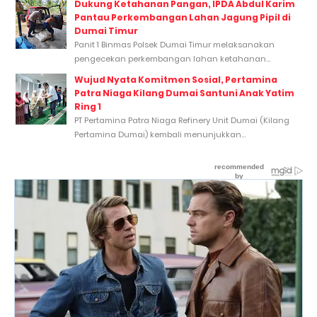
Dukung Ketahanan Pangan, IPDA Abdul Karim
Pantau Perkembangan Lahan Jagung Pipil di
Dumai Timur
Panit 1 Binmas Polsek Dumai Timur melaksanakan
pengecekan perkembangan lahan ketahanan...
Wujud Nyata Komitmen Sosial, Pertamina
Patra Niaga Kilang Dumai Santuni Anak Yatim
Ring 1
PT Pertamina Patra Niaga Refinery Unit Dumai (Kilang
Pertamina Dumai) kembali menunjukkan...