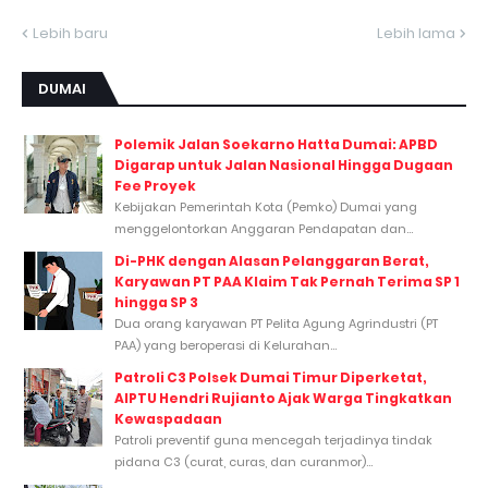
Lebih baru
Lebih lama
DUMAI
Polemik Jalan Soekarno Hatta Dumai: APBD
Digarap untuk Jalan Nasional Hingga Dugaan
Fee Proyek
Kebijakan Pemerintah Kota (Pemko) Dumai yang
menggelontorkan Anggaran Pendapatan dan...
Di-PHK dengan Alasan Pelanggaran Berat,
Karyawan PT PAA Klaim Tak Pernah Terima SP 1
hingga SP 3
Dua orang karyawan PT Pelita Agung Agrindustri (PT
PAA) yang beroperasi di Kelurahan...
Patroli C3 Polsek Dumai Timur Diperketat,
AIPTU Hendri Rujianto Ajak Warga Tingkatkan
Kewaspadaan
Patroli preventif guna mencegah terjadinya tindak
pidana C3 (curat, curas, dan curanmor)...