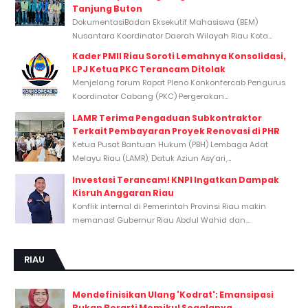
Tanjung Buton
DokumentasiBadan Eksekutif Mahasiswa (BEM)
Nusantara Koordinator Daerah Wilayah Riau Kota...
Kader PMII Riau Soroti Lemahnya Konsolidasi,
LPJ Ketua PKC Terancam Ditolak
Menjelang forum Rapat Pleno Konkonfercab Pengurus
Koordinator Cabang (PKC) Pergerakan...
LAMR Terima Pengaduan Subkontraktor
Terkait Pembayaran Proyek Renovasi di PHR
Ketua Pusat Bantuan Hukum (PBH) Lembaga Adat
Melayu Riau (LAMR), Datuk Aziun Asy’ari,...
Investasi Terancam! KNPI Ingatkan Dampak
Kisruh Anggaran Riau
Konflik internal di Pemerintah Provinsi Riau makin
memanas! Gubernur Riau Abdul Wahid dan...
RIAU
Mendefinisikan Ulang 'Kodrat': Emansipasi
Bukan Berarti Memikul Segalanya