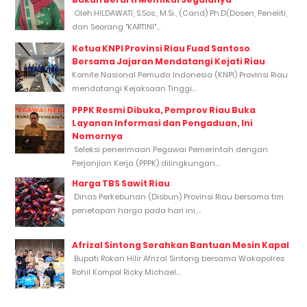
Oleh:HILDAWATI, S.Sos., M.Si., (Cand) Ph.D(Dosen, Peneliti,
dan Seorang "KARTINI"...
Ketua KNPI Provinsi Riau Fuad Santoso
Bersama Jajaran Mendatangi Kejati Riau
Komite Nasional Pemuda Indonesia (KNPI) Provinsi Riau
mendatangi Kejaksaan Tinggi...
PPPK Resmi Dibuka, Pemprov Riau Buka
Layanan Informasi dan Pengaduan, Ini
Nomornya
Seleksi penerimaan Pegawai Pemerintah dengan
Perjanjian Kerja (PPPK) dilingkungan...
Harga TBS Sawit Riau
Dinas Perkebunan (Disbun) Provinsi Riau bersama tim
penetapan harga pada hari ini,...
Afrizal Sintong Serahkan Bantuan Mesin Kapal
Bupati Rokan Hilir Afrizal Sintong bersama Wakapolres
Rohil Kompol Ricky Michael...