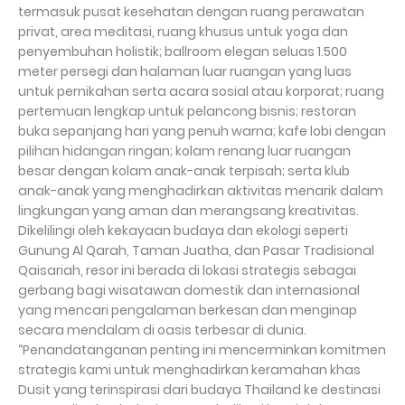
termasuk pusat kesehatan dengan ruang perawatan
privat, area meditasi, ruang khusus untuk yoga dan
penyembuhan holistik; ballroom elegan seluas 1.500
meter persegi dan halaman luar ruangan yang luas
untuk pernikahan serta acara sosial atau korporat; ruang
pertemuan lengkap untuk pelancong bisnis; restoran
buka sepanjang hari yang penuh warna; kafe lobi dengan
pilihan hidangan ringan; kolam renang luar ruangan
besar dengan kolam anak-anak terpisah; serta klub
anak-anak yang menghadirkan aktivitas menarik dalam
lingkungan yang aman dan merangsang kreativitas.
Dikelilingi oleh kekayaan budaya dan ekologi seperti
Gunung Al Qarah, Taman Juatha, dan Pasar Tradisional
Qaisariah, resor ini berada di lokasi strategis sebagai
gerbang bagi wisatawan domestik dan internasional
yang mencari pengalaman berkesan dan menginap
secara mendalam di oasis terbesar di dunia.
“Penandatanganan penting ini mencerminkan komitmen
strategis kami untuk menghadirkan keramahan khas
Dusit yang terinspirasi dari budaya Thailand ke destinasi