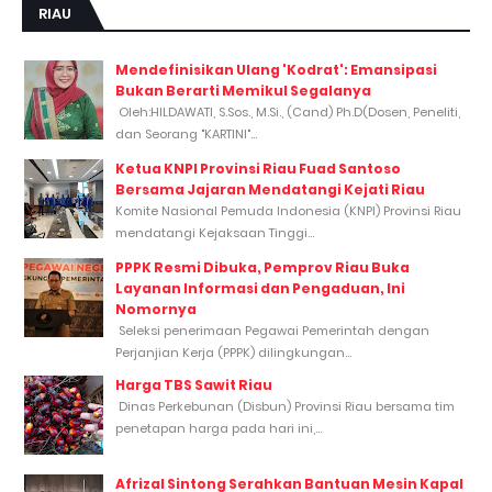
RIAU
Mendefinisikan Ulang 'Kodrat': Emansipasi
Bukan Berarti Memikul Segalanya
Oleh:HILDAWATI, S.Sos., M.Si., (Cand) Ph.D(Dosen, Peneliti,
dan Seorang "KARTINI"...
Ketua KNPI Provinsi Riau Fuad Santoso
Bersama Jajaran Mendatangi Kejati Riau
Komite Nasional Pemuda Indonesia (KNPI) Provinsi Riau
mendatangi Kejaksaan Tinggi...
PPPK Resmi Dibuka, Pemprov Riau Buka
Layanan Informasi dan Pengaduan, Ini
Nomornya
Seleksi penerimaan Pegawai Pemerintah dengan
Perjanjian Kerja (PPPK) dilingkungan...
Harga TBS Sawit Riau
Dinas Perkebunan (Disbun) Provinsi Riau bersama tim
penetapan harga pada hari ini,...
Afrizal Sintong Serahkan Bantuan Mesin Kapal