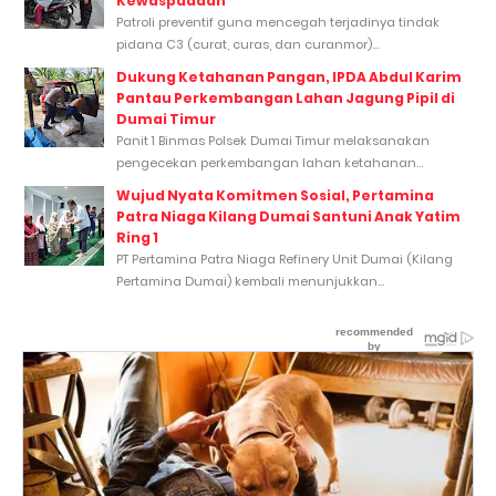
Kewaspadaan
Patroli preventif guna mencegah terjadinya tindak
pidana C3 (curat, curas, dan curanmor)...
Dukung Ketahanan Pangan, IPDA Abdul Karim
Pantau Perkembangan Lahan Jagung Pipil di
Dumai Timur
Panit 1 Binmas Polsek Dumai Timur melaksanakan
pengecekan perkembangan lahan ketahanan...
Wujud Nyata Komitmen Sosial, Pertamina
Patra Niaga Kilang Dumai Santuni Anak Yatim
Ring 1
PT Pertamina Patra Niaga Refinery Unit Dumai (Kilang
Pertamina Dumai) kembali menunjukkan...