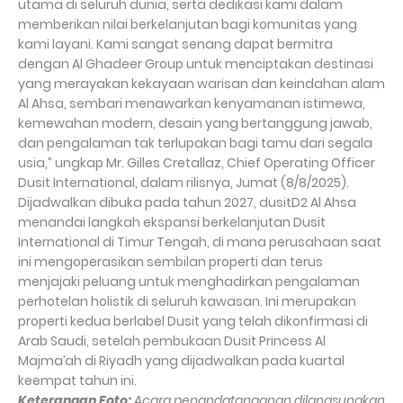
utama di seluruh dunia, serta dedikasi kami dalam
memberikan nilai berkelanjutan bagi komunitas yang
kami layani. Kami sangat senang dapat bermitra
dengan Al Ghadeer Group untuk menciptakan destinasi
yang merayakan kekayaan warisan dan keindahan alam
Al Ahsa, sembari menawarkan kenyamanan istimewa,
kemewahan modern, desain yang bertanggung jawab,
dan pengalaman tak terlupakan bagi tamu dari segala
usia,” ungkap Mr. Gilles Cretallaz, Chief Operating Officer
Dusit International, dalam rilisnya, Jumat (8/8/2025).
Dijadwalkan dibuka pada tahun 2027, dusitD2 Al Ahsa
menandai langkah ekspansi berkelanjutan Dusit
International di Timur Tengah, di mana perusahaan saat
ini mengoperasikan sembilan properti dan terus
menjajaki peluang untuk menghadirkan pengalaman
perhotelan holistik di seluruh kawasan. Ini merupakan
properti kedua berlabel Dusit yang telah dikonfirmasi di
Arab Saudi, setelah pembukaan Dusit Princess Al
Majma’ah di Riyadh yang dijadwalkan pada kuartal
keempat tahun ini.
Keterangan Foto:
Acara penandatanganan dilangsungkan