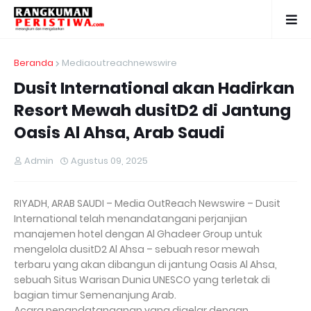
Beranda
Mediaoutreachnewswire
Dusit International akan Hadirkan
Resort Mewah dusitD2 di Jantung
Oasis Al Ahsa, Arab Saudi
Admin
Agustus 09, 2025
RIYADH, ARAB SAUDI – Media OutReach Newswire – Dusit
International telah menandatangani perjanjian
manajemen hotel dengan Al Ghadeer Group untuk
mengelola dusitD2 Al Ahsa – sebuah resor mewah
terbaru yang akan dibangun di jantung Oasis Al Ahsa,
sebuah Situs Warisan Dunia UNESCO yang terletak di
bagian timur Semenanjung Arab.
Acara penandatanganan yang digelar dengan