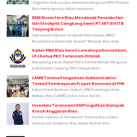
Kegiatan buka puasa bersama pengurus WPG Provinsi
Riau berlangsung dalam suasana...
BEM Nusantara Riau Mendesak Pencabutan
Izin Stockpile Cangkang Sawit PT SKY di KITB
Tanjung Buton
DokumentasiBadan Eksekutif Mahasiswa (BEM)
Nusantara Koordinator Daerah Wilayah Riau Kota...
Kader PMII Riau Soroti Lemahnya Konsolidasi,
LPJ Ketua PKC Terancam Ditolak
Menjelang forum Rapat Pleno Konkonfercab Pengurus
Koordinator Cabang (PKC) Pergerakan...
LAMR Terima Pengaduan Subkontraktor
Terkait Pembayaran Proyek Renovasi di PHR
Ketua Pusat Bantuan Hukum (PBH) Lembaga Adat
Melayu Riau (LAMR), Datuk Aziun Asy’ari,...
Investasi Terancam! KNPI Ingatkan Dampak
Kisruh Anggaran Riau
Konflik internal di Pemerintah Provinsi Riau makin
memanas! Gubernur Riau Abdul Wahid dan...