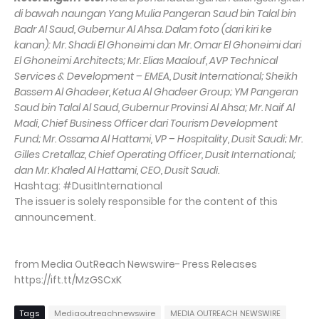
di bawah naungan Yang Mulia Pangeran Saud bin Talal bin
Badr Al Saud, Gubernur Al Ahsa. Dalam foto (dari kiri ke
kanan): Mr. Shadi El Ghoneimi dan Mr. Omar El Ghoneimi dari
El Ghoneimi Architects; Mr. Elias Maalouf, AVP Technical
Services & Development – EMEA, Dusit International; Sheikh
Bassem Al Ghadeer, Ketua Al Ghadeer Group; YM Pangeran
Saud bin Talal Al Saud, Gubernur Provinsi Al Ahsa; Mr. Naif Al
Madi, Chief Business Officer dari Tourism Development
Fund; Mr. Ossama Al Hattami, VP – Hospitality, Dusit Saudi; Mr.
Gilles Cretallaz, Chief Operating Officer, Dusit International;
dan Mr. Khaled Al Hattami, CEO, Dusit Saudi.
Hashtag: #DusitInternational
The issuer is solely responsible for the content of this
announcement.
from Media OutReach Newswire- Press Releases
https://ift.tt/MzGSCxK
Tags
Mediaoutreachnewswire
MEDIA OUTREACH NEWSWIRE