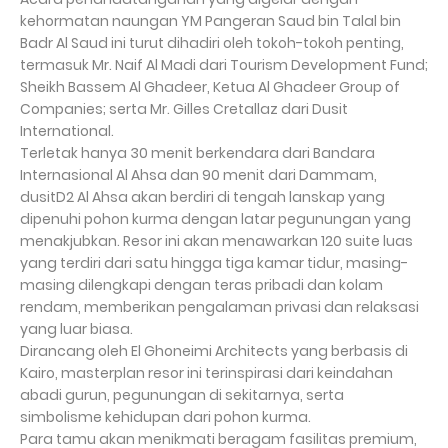
kehormatan naungan YM Pangeran Saud bin Talal bin
Badr Al Saud ini turut dihadiri oleh tokoh-tokoh penting,
termasuk Mr. Naif Al Madi dari Tourism Development Fund;
Sheikh Bassem Al Ghadeer, Ketua Al Ghadeer Group of
Companies; serta Mr. Gilles Cretallaz dari Dusit
International.
Terletak hanya 30 menit berkendara dari Bandara
Internasional Al Ahsa dan 90 menit dari Dammam,
dusitD2 Al Ahsa akan berdiri di tengah lanskap yang
dipenuhi pohon kurma dengan latar pegunungan yang
menakjubkan. Resor ini akan menawarkan 120 suite luas
yang terdiri dari satu hingga tiga kamar tidur, masing-
masing dilengkapi dengan teras pribadi dan kolam
rendam, memberikan pengalaman privasi dan relaksasi
yang luar biasa.
Dirancang oleh El Ghoneimi Architects yang berbasis di
Kairo, masterplan resor ini terinspirasi dari keindahan
abadi gurun, pegunungan di sekitarnya, serta
simbolisme kehidupan dari pohon kurma.
Para tamu akan menikmati beragam fasilitas premium,