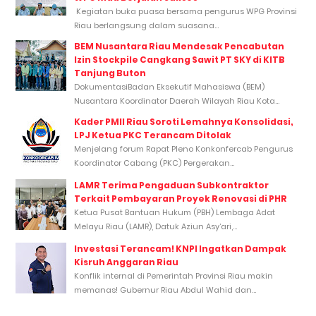
Kegiatan buka puasa bersama pengurus WPG Provinsi
Riau berlangsung dalam suasana...
BEM Nusantara Riau Mendesak Pencabutan
Izin Stockpile Cangkang Sawit PT SKY di KITB
Tanjung Buton
DokumentasiBadan Eksekutif Mahasiswa (BEM)
Nusantara Koordinator Daerah Wilayah Riau Kota...
Kader PMII Riau Soroti Lemahnya Konsolidasi,
LPJ Ketua PKC Terancam Ditolak
Menjelang forum Rapat Pleno Konkonfercab Pengurus
Koordinator Cabang (PKC) Pergerakan...
LAMR Terima Pengaduan Subkontraktor
Terkait Pembayaran Proyek Renovasi di PHR
Ketua Pusat Bantuan Hukum (PBH) Lembaga Adat
Melayu Riau (LAMR), Datuk Aziun Asy’ari,...
Investasi Terancam! KNPI Ingatkan Dampak
Kisruh Anggaran Riau
Konflik internal di Pemerintah Provinsi Riau makin
memanas! Gubernur Riau Abdul Wahid dan...