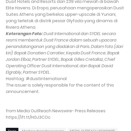
Dusit Hotels and Resorts dan 239 vila mewah di bawah
Elite Havens. Di Eropa, perusahaan mengoperasikan Dusit
Suites Athens yang berkelas upper-upscale di Yunani,
yang terletak di distrik pesisir Glyfada yang dinamis di
Riviera Athena.
Keterangan Foto:
Dusit International dan SYDEL secara
resmi membentuk Dusit France dalam sebuah upacara
penandatanganan yang diadakan di Paris. Dalam foto (dari
kiri): Bapak Donatien Carratier, Kepala Dusit France; Bapak
Jordan Elbaz, Partner SYDEL; Bapak Gilles Cretallaz, Chief
Operating Officer Dusit International; dan Bapak David
Elgrably, Partner SYDEL.
Hashtag: #dusitinternational
The issuer is solely responsible for the content of this
announcement.
from Media OutReach Newswire- Press Releases
https://ift.tt/HGJ3COc