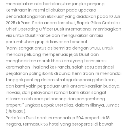
menciptakan nilai berkelanjutan jangka panjang.
Kemitraan ini resmi dilakukan pada upacara
penandatanganan eksklusif yang diadakan pada 10 Juli
2025 di Paris. Pada acara tersebut, Bapak Gilles Cretallaz,
Chief Operating Officer Dusit International, membagikan
visi untuk Dusit France dan menguraikan ambisi
pertumbuhan grup di kawasan tersebut.
“Kami sangat antusias bermitra dengan SYDEL untuk
mencari peluang memperluas jejak Dusit dan
menghadirkan merek khas kami yang terinspirasi
keramahan Thailand ke Prancis, salah satu destinasi
perjalanan paling ikonik di dunia. Kemitraan ini menandai
tonggak penting dalam strategi ekspansi global kami,
dan kami yakin perpaduan unik antara keaslian budaya,
inovasi, dan pelayanan ramah kami akan sangat
diterima oleh para pelancong dan pengembang
properti,” ungkap Bapak Cretallaz, dalam rilisnya, Jumat
(1/8/2025).
Portofolio Dusit saat ini mencakup 294 properti di 18
negara, termasuk 55 hotel yang beroperasi di bawah