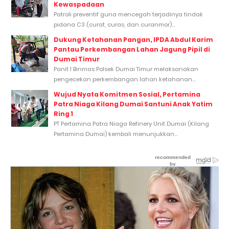
Kewaspadaan
Patroli preventif guna mencegah terjadinya tindak
pidana C3 (curat, curas, dan curanmor)...
Dukung Ketahanan Pangan, IPDA Abdul Karim
Pantau Perkembangan Lahan Jagung Pipil di
Dumai Timur
Panit 1 Binmas Polsek Dumai Timur melaksanakan
pengecekan perkembangan lahan ketahanan...
Wujud Nyata Komitmen Sosial, Pertamina
Patra Niaga Kilang Dumai Santuni Anak Yatim
Ring 1
PT Pertamina Patra Niaga Refinery Unit Dumai (Kilang
Pertamina Dumai) kembali menunjukkan...