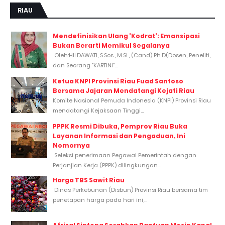
RIAU
Mendefinisikan Ulang 'Kodrat': Emansipasi
Bukan Berarti Memikul Segalanya
Oleh:HILDAWATI, S.Sos., M.Si., (Cand) Ph.D(Dosen, Peneliti,
dan Seorang "KARTINI"...
Ketua KNPI Provinsi Riau Fuad Santoso
Bersama Jajaran Mendatangi Kejati Riau
Komite Nasional Pemuda Indonesia (KNPI) Provinsi Riau
mendatangi Kejaksaan Tinggi...
PPPK Resmi Dibuka, Pemprov Riau Buka
Layanan Informasi dan Pengaduan, Ini
Nomornya
Seleksi penerimaan Pegawai Pemerintah dengan
Perjanjian Kerja (PPPK) dilingkungan...
Harga TBS Sawit Riau
Dinas Perkebunan (Disbun) Provinsi Riau bersama tim
penetapan harga pada hari ini,...