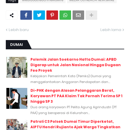
Tags
Mediaoutreachnewswire
MEDIA OUTREACH NEWSWIRE
Lebih baru
Lebih lama
DUMAI
Polemik Jalan Soekarno Hatta Dumai: APBD
Digarap untuk Jalan Nasional Hingga Dugaan
Fee Proyek
Kebijakan Pemerintah Kota (Pemko) Dumai yang
menggelontorkan Anggaran Pendapatan dan...
Di-PHK dengan Alasan Pelanggaran Berat,
Karyawan PT PAA Klaim Tak Pernah Terima SP 1
hingga SP 3
Dua orang karyawan PT Pelita Agung Agrindustri (PT
PAA) yang beroperasi di Kelurahan...
Patroli C3 Polsek Dumai Timur Diperketat,
AIPTU Hendri Rujianto Ajak Warga Tingkatkan